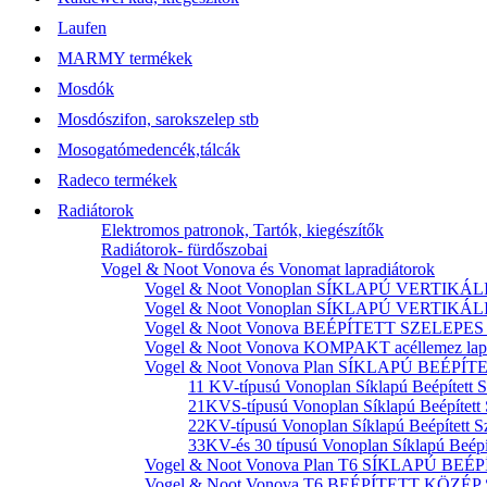
Laufen
MARMY termékek
Mosdók
Mosdószifon, sarokszelep stb
Mosogatómedencék,tálcák
Radeco termékek
Radiátorok
Elektromos patronok, Tartók, kiegészítők
Radiátorok- fürdőszobai
Vogel & Noot Vonova és Vonomat lapradiátorok
Vogel & Noot Vonoplan SÍKLAPÚ VERTIKÁLIS k
Vogel & Noot Vonoplan SÍKLAPÚ VERTIKÁLIS kö
Vogel & Noot Vonova BEÉPÍTETT SZELEPES acé
Vogel & Noot Vonova KOMPAKT acéllemez lapr
Vogel & Noot Vonova Plan SÍKLAPÚ BEÉPÍTET
11 KV-típusú Vonoplan Síklapú Beépített S
21KVS-típusú Vonoplan Síklapú Beépített 
22KV-típusú Vonoplan Síklapú Beépített Sz
33KV-és 30 típusú Vonoplan Síklapú Beépít
Vogel & Noot Vonova Plan T6 SÍKLAPÚ BEÉP
Vogel & Noot Vonova T6 BEÉPÍTETT KÖZÉP SZ