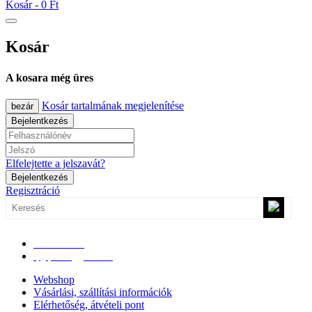
Kosár -
0 Ft
Kosár
A kosara még üres
Kosár tartalmának megjelenítése
bezár
Bejelentkezés
Elfelejtette a jelszavát?
Bejelentkezés
Regisztráció
0670/365-7619
epgepoutlet@gmail.com
Webshop
Vásárlási, szállítási információk
Elérhetőség, átvételi pont