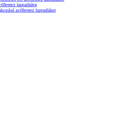
lemez lapradiátor
zású acéllemez lapradiátor