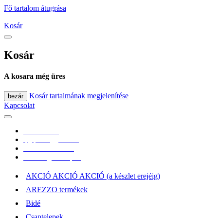
Fő tartalom átugrása
Kosár
Kosár
A kosara még üres
Kosár tartalmának megjelenítése
bezár
Kapcsolat
0670/365-7619
epgepoutlet@gmail.com
Vásárlási információk
Elérhetőség, átvételi pont
AKCIÓ AKCIÓ AKCIÓ (a készlet erejéig)
AREZZO termékek
Bidé
Csaptelepek