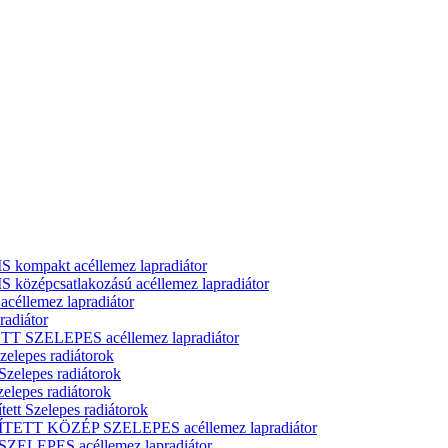
ompakt acéllemez lapradiátor
zépcsatlakozású acéllemez lapradiátor
llemez lapradiátor
adiátor
T SZELEPES acéllemez lapradiátor
zelepes radiátorok
Szelepes radiátorok
elepes radiátorok
ett Szelepes radiátorok
ÍTETT KÖZÉP SZELEPES acéllemez lapradiátor
ELEPES acéllemez lapradiátor