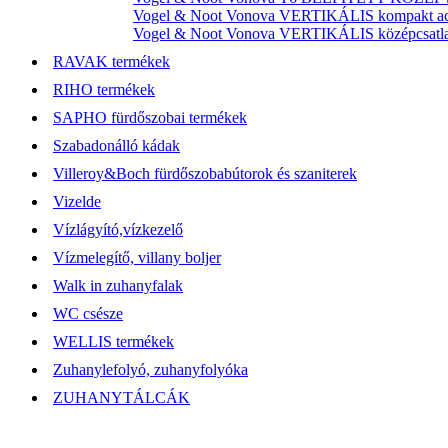
Vogel & Noot Vonova VERTIKÁLIS kompakt acél
Vogel & Noot Vonova VERTIKÁLIS középcsatlako
RAVAK termékek
RIHO termékek
SAPHO fürdőszobai termékek
Szabadonálló kádak
Villeroy&Boch fürdőszobabútorok és szaniterek
Vizelde
Vízlágyító,vízkezelő
Vízmelegítő, villany boljer
Walk in zuhanyfalak
WC csésze
WELLIS termékek
Zuhanylefolyó, zuhanyfolyóka
ZUHANYTÁLCÁK