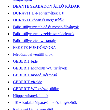
DEANTE SZABADON ÁLLÓ KÁDAK
DURAVIT D-Neo termékek ÚJ!
DURAVIT kádak és kiegészítők
Falba süllyesztett bidé és mosdó állványok
Falba süllyesztett vizelde szerelőelemek
Falba süllyesztett wc tartály
FEKETE FÜRDŐSZOBA
Fürdőszobai ventillátorok
GEBERIT bidé
GEBERIT Monolith WC tartályok
GEBERIT mosdó, kézmosó
GEBERIT vizelde
GEBERIT WC csésze, ülőke
Hüppe zuhanykabinok
JIKA kádak,kádparavánok és kiegészítők
Kaldewei kád, kiegészítők