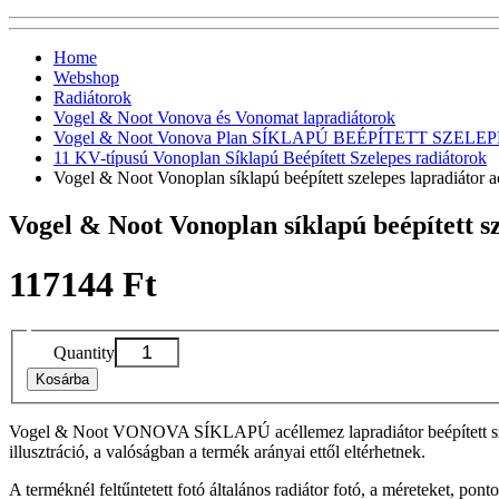
Home
Webshop
Radiátorok
Vogel & Noot Vonova és Vonomat lapradiátorok
Vogel & Noot Vonova Plan SÍKLAPÚ BEÉPÍTETT SZELEPES 
11 KV-típusú Vonoplan Síklapú Beépített Szelepes radiátorok
Vogel & Noot Vonoplan síklapú beépített szelepes lapradiáto
Vogel & Noot Vonoplan síklapú beépített 
117144 Ft
Quantity
Kosárba
Vogel & Noot VONOVA SÍKLAPÚ acéllemez lapradiátor beépített szel
illusztráció, a valóságban a termék arányai ettől eltérhetnek.
A terméknél feltűntetett fotó általános radiátor fotó, a méreteket, pon