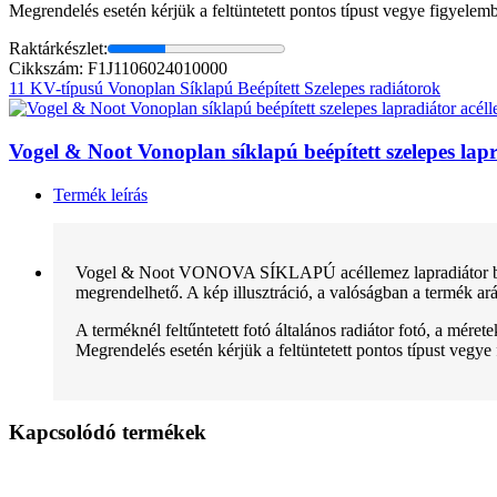
Megrendelés esetén kérjük a feltüntetett pontos típust vegye figyelem
Raktárkészlet:
Cikkszám: F1J1106024010000
11 KV-típusú Vonoplan Síklapú Beépített Szelepes radiátorok
Vogel & Noot Vonoplan síklapú beépített szelepes l
Termék leírás
Vogel & Noot VONOVA SÍKLAPÚ acéllemez lapradiátor beépít
megrendelhető. A kép illusztráció, a valóságban a termék arán
A terméknél feltűntetett fotó általános radiátor fotó, a mére
Megrendelés esetén kérjük a feltüntetett pontos típust vegye
Kapcsolódó termékek