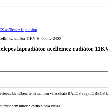
acéllemez lapradiátor
r acéllemez radiátor 11KV H=600 L=2400
szelepes lapradiátor acéllemez radiátor 1
epes kivitelben, fehér színben választható BALOS vagy JOBBOS kivite
tos típust nem minden esetben adja vissza.