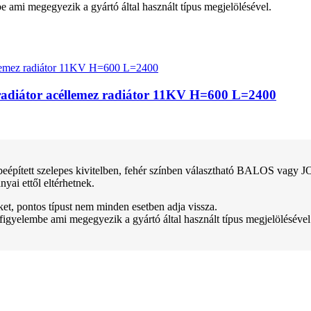
be ami megegyezik a gyártó által használt típus megjelölésével.
apradiátor acéllemez radiátor 11KV H=600 L=2400
ett szelepes kivitelben, fehér színben választható BALOS vagy JOBB
yai ettől eltérhetnek.
teket, pontos típust nem minden esetben adja vissza.
 figyelembe ami megegyezik a gyártó által használt típus megjelölésével