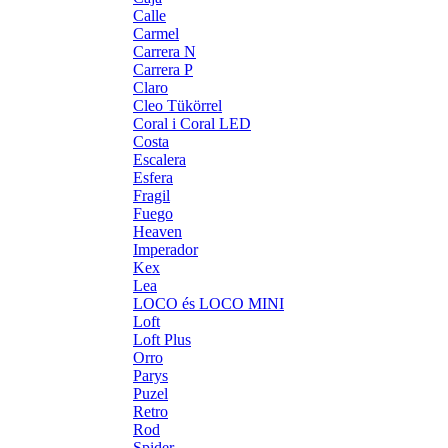
Calle
Carmel
Carrera N
Carrera P
Claro
Cleo Tükörrel
Coral i Coral LED
Costa
Escalera
Esfera
Fragil
Fuego
Heaven
Imperador
Kex
Lea
LOCO és LOCO MINI
Loft
Loft Plus
Orro
Parys
Puzel
Retro
Rod
Spider