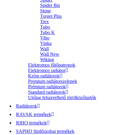
Spider Bis
Stone
Torget Plus
Trex
Tubo
Tubo K
Vibo
Vinka
Wall
Wall New
Wiking
Elektromos fűtőpatronok
Elektromos radiátor
Króm radiátorok
Premium radiátorszelepek
Prémium radiátorok
Standard radiátorok
Utólag felszerelhető törölközőtartók
Radiátorok
RAVAK termékek
RIHO termékek
SAPHO fürdőszobai termékek