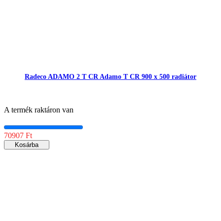
Radeco ADAMO 2 T CR Adamo T CR 900 x 500 radiátor
A termék raktáron van
70907 Ft
Kosárba