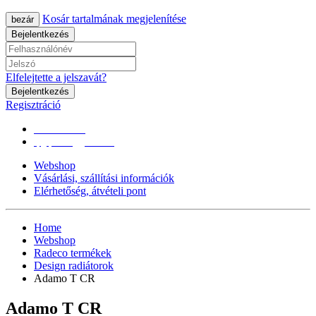
Kosár tartalmának megjelenítése
bezár
Bejelentkezés
Elfelejtette a jelszavát?
Bejelentkezés
Regisztráció
0670/365-7619
epgepoutlet@gmail.com
Webshop
Vásárlási, szállítási információk
Elérhetőség, átvételi pont
Home
Webshop
Radeco termékek
Design radiátorok
Adamo T CR
Adamo T CR