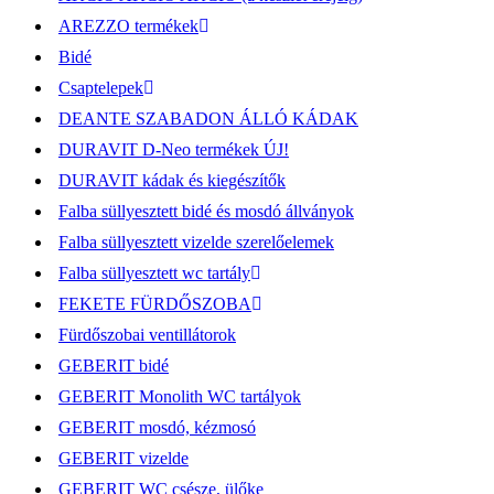
AREZZO termékek
Bidé
Csaptelepek
DEANTE SZABADON ÁLLÓ KÁDAK
DURAVIT D-Neo termékek ÚJ!
DURAVIT kádak és kiegészítők
Falba süllyesztett bidé és mosdó állványok
Falba süllyesztett vizelde szerelőelemek
Falba süllyesztett wc tartály
FEKETE FÜRDŐSZOBA
Fürdőszobai ventillátorok
GEBERIT bidé
GEBERIT Monolith WC tartályok
GEBERIT mosdó, kézmosó
GEBERIT vizelde
GEBERIT WC csésze, ülőke