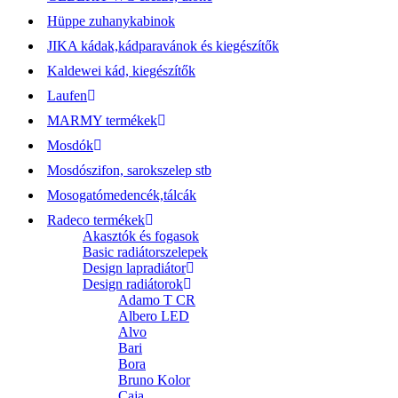
Hüppe zuhanykabinok
JIKA kádak,kádparavánok és kiegészítők
Kaldewei kád, kiegészítők
Laufen
MARMY termékek
Mosdók
Mosdószifon, sarokszelep stb
Mosogatómedencék,tálcák
Radeco termékek
Akasztók és fogasok
Basic radiátorszelepek
Design lapradiátor
Design radiátorok
Adamo T CR
Albero LED
Alvo
Bari
Bora
Bruno Kolor
Caja