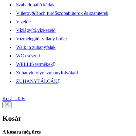
Szabadonálló kádak
Villeroy&Boch fürdőszobabútorok és szaniterek
Vizelde
Vízlágyító,vízkezelő
Vízmelegítő, villany boljer
Walk in zuhanyfalak
WC csésze
WELLIS termékek
Zuhanylefolyó, zuhanyfolyóka
ZUHANYTÁLCÁK
Kosár -
0 Ft
Kosár
A kosara még üres