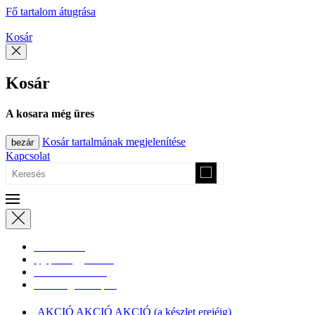
Fő tartalom átugrása
Kosár
Kosár
A kosara még üres
Kosár tartalmának megjelenítése
bezár
Kapcsolat
0670/365-7619
epgepoutlet@gmail.com
Vásárlási információk
Elérhetőség, átvételi pont
AKCIÓ AKCIÓ AKCIÓ (a készlet erejéig)