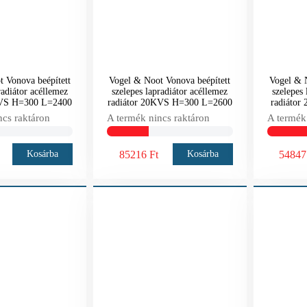
 Vonova beépített
Vogel & Noot Vonova beépített
Vogel & N
radiátor acéllemez
szelepes lapradiátor acéllemez
szelepes 
KVS H=300 L=2400
radiátor 20KVS H=300 L=2600
radiáto
ncs raktáron
A termék nincs raktáron
A termék
85216 Ft
54847
Kosárba
Kosárba