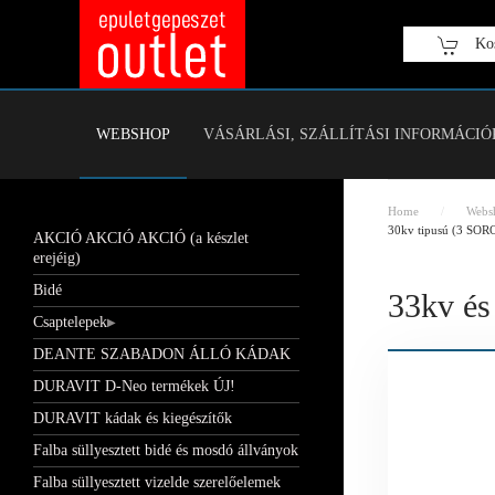
Kos
Fő tartalom átugrása
WEBSHOP
VÁSÁRLÁSI, SZÁLLÍTÁSI INFORMÁCIÓ
Home
Webs
30kv tipusú (3 SORO
AKCIÓ AKCIÓ AKCIÓ (a készlet
erejéig)
Bidé
33kv és
Csaptelepek
DEANTE SZABADON ÁLLÓ KÁDAK
DURAVIT D-Neo termékek ÚJ!
DURAVIT kádak és kiegészítők
Falba süllyesztett bidé és mosdó állványok
Falba süllyesztett vizelde szerelőelemek