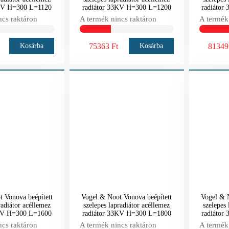
3KV H=300 L=1120
radiátor 33KV H=300 L=1200
radiátor
ncs raktáron
A termék nincs raktáron
A termék
75363 Ft
81349
Kosárba
Kosárba
 Vonova beépített
Vogel & Noot Vonova beépített
Vogel & N
radiátor acéllemez
szelepes lapradiátor acéllemez
szelepes 
3KV H=300 L=1600
radiátor 33KV H=300 L=1800
radiátor
ncs raktáron
A termék nincs raktáron
A termék