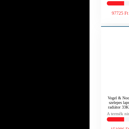
97725 Ft
Vogel & Noot
szelepes lap
radiátor 3
A termék ni