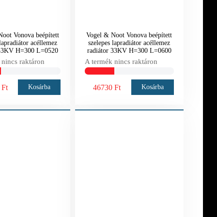
oot Vonova beépített
Vogel & Noot Vonova beépített
lapradiátor acéllemez
szelepes lapradiátor acéllemez
 33KV H=300 L=0520
radiátor 33KV H=300 L=0600
 nincs raktáron
A termék nincs raktáron
 Ft
46730 Ft
Kosárba
Kosárba