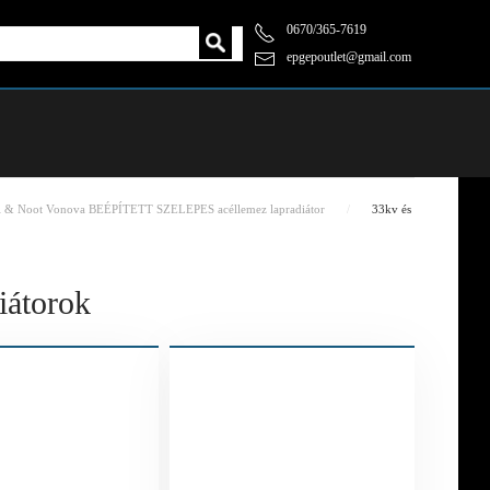
0670/365-7619
epgepoutlet@gmail.com
l & Noot Vonova BEÉPÍTETT SZELEPES acéllemez lapradiátor
33kv és
iátorok