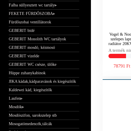
Falba süllyesztett wc tartály
FEKETE FÜRDŐSZOBA
Fürdőszobai ventillátorok
GEBERIT bidé
Vogel & Noot
GEBERIT Monolith WC tartályok
szelepes lap
radiátor 20
GEBERIT mosdó, kézmosó
A termék ni
GEBERIT vizelde
GEBERIT WC csésze, ülőke
78791 Ft
Hüppe zuhanykabinok
JIKA kádak,kádparavánok és kiegészítők
Kaldewei kád, kiegészítők
Laufen
Mosdók
Mosdószifon, sarokszelep stb
Mosogatómedencék,tálcák