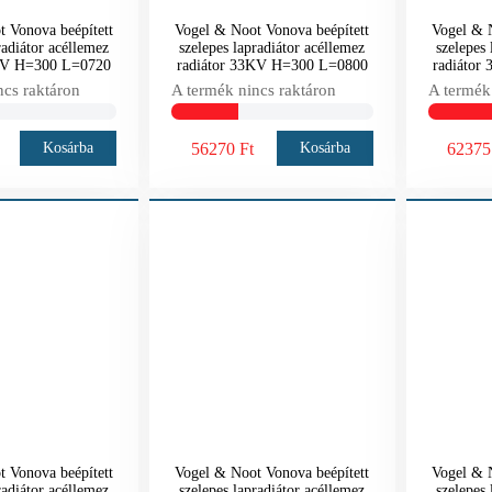
 Vonova beépített
Vogel & Noot Vonova beépített
Vogel & N
radiátor acéllemez
szelepes lapradiátor acéllemez
szelepes 
3KV H=300 L=0720
radiátor 33KV H=300 L=0800
radiátor
ncs raktáron
A termék nincs raktáron
A termék
56270 Ft
62375
Kosárba
Kosárba
 Vonova beépített
Vogel & Noot Vonova beépített
Vogel & N
radiátor acéllemez
szelepes lapradiátor acéllemez
szelepes 