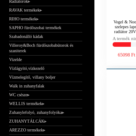
Radiátorok
RAVAK termékek
RIHO termékek
Vogel & Noot
szelepes lap
SAPHO fürdőszobai termékek
radiátor 2
Szabadonálló kádak
A termék ni
Villeroy&Boch fürdőszobabútorok és
szaniterek
65098 Ft
Vizelde
Vízlágyító,vízkezelő
Vízmelegítő, villany boljer
Walk in zuhanyfalak
WC csésze
WELLIS termékek
Zuhanylefolyó, zuhanyfolyóka
ZUHANYTÁLCÁK
AREZZO termékek