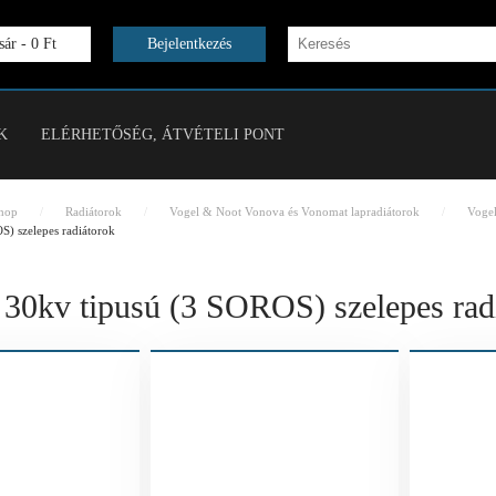
ár -
0 Ft
Bejelentkezés
K
ELÉRHETŐSÉG, ÁTVÉTELI PONT
hop
Radiátorok
Vogel & Noot Vonova és Vonomat lapradiátorok
Voge
S) szelepes radiátorok
 30kv tipusú (3 SOROS) szelepes rad