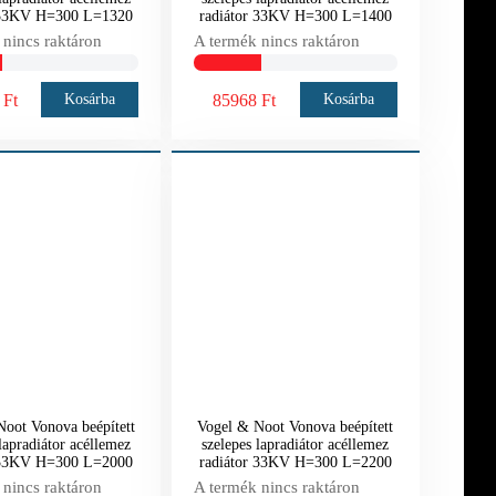
 33KV H=300 L=1320
radiátor 33KV H=300 L=1400
 nincs raktáron
A termék nincs raktáron
 Ft
85968 Ft
Kosárba
Kosárba
oot Vonova beépített
Vogel & Noot Vonova beépített
lapradiátor acéllemez
szelepes lapradiátor acéllemez
 33KV H=300 L=2000
radiátor 33KV H=300 L=2200
 nincs raktáron
A termék nincs raktáron