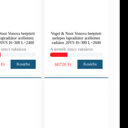
oot Vonova beépített
Vogel & Noot Vonova beépített
lapradiátor acéllemez
szelepes lapradiátor acéllemez
r 20VS H=300 L=2400
radiátor 20VS H=300 L=2600
 nincs raktáron
A termék nincs raktáron
 Ft
60720 Ft
Kosárba
Kosárba