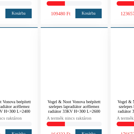
109480 Ft
123657
Kosárba
Kosárba
 Vonova beépített
Vogel & Noot Vonova beépített
Vogel & N
radiátor acéllemez
szelepes lapradiátor acéllemez
szelepes 
3KV H=300 L=2400
radiátor 33KV H=300 L=2600
radiátor
ncs raktáron
A termék nincs raktáron
A termék
Kosárba
Kosárba