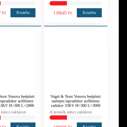
 Ft
139645 Ft
Kosárba
Kosárba
oot Vonova beépített
Vogel & Noot Vonova beépített
lapradiátor acéllemez
szelepes lapradiátor acéllemez
 33KV H=300 L=2800
radiátor 33KV H=300 L=3000
 nincs raktáron
A termék nincs raktáron
Kosárba
Kosárba