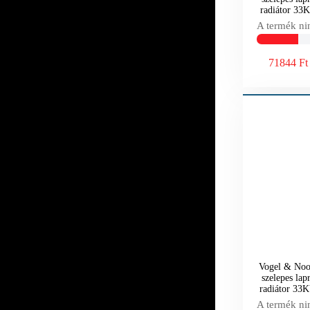
radiátor 3
A termék ni
71844 Ft
Vogel & Noot
szelepes lap
radiátor 3
A termék ni