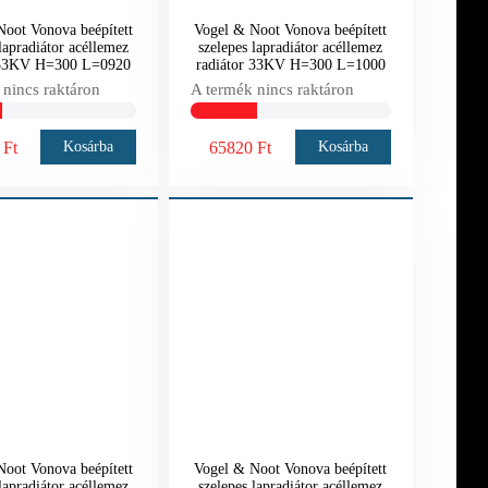
oot Vonova beépített
Vogel & Noot Vonova beépített
lapradiátor acéllemez
szelepes lapradiátor acéllemez
 33KV H=300 L=0920
radiátor 33KV H=300 L=1000
 nincs raktáron
A termék nincs raktáron
 Ft
65820 Ft
Kosárba
Kosárba
oot Vonova beépített
Vogel & Noot Vonova beépített
lapradiátor acéllemez
szelepes lapradiátor acéllemez