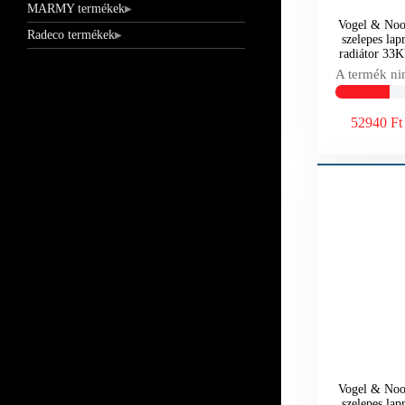
MARMY termékek
Vogel & Noot
Radeco termékek
szelepes lap
radiátor 3
A termék ni
52940 Ft
Vogel & Noot
szelepes lap