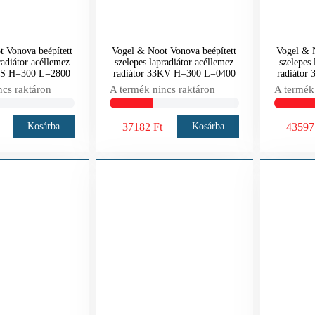
 Vonova beépített
Vogel & Noot Vonova beépített
Vogel & N
radiátor acéllemez
szelepes lapradiátor acéllemez
szelepes 
0VS H=300 L=2800
radiátor 33KV H=300 L=0400
radiátor
ncs raktáron
A termék nincs raktáron
A termék
37182 Ft
43597
Kosárba
Kosárba