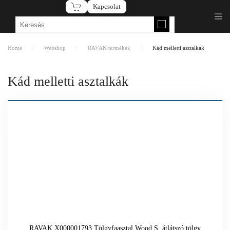
Kapcsolat
Fő tartalom átugrása
Home
Webshop
RAVAK termékek
Kád melletti asztalkák
Kád melletti asztalkák
RAVAK X000001793 Tölgyfaasztal Wood S, átlátszó tölgy