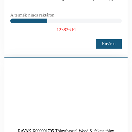
A termék nincs raktáron
123826 Ft
Kosárba
RAVAK X000001795 Tölgyfaasztal Wood S, fekete tölgy