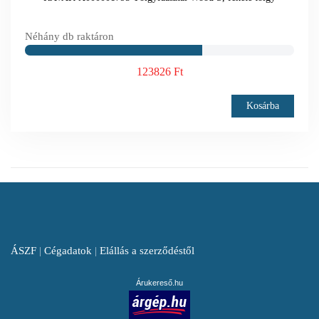
Néhány db raktáron
123826 Ft
Kosárba
ÁSZF
|
Cégadatok
|
Elállás a szerződéstől
Árukereső.hu