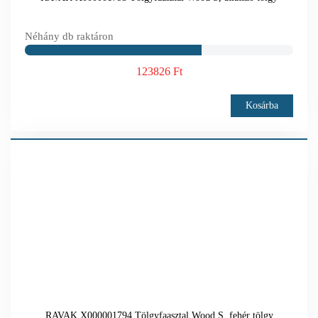
Néhány db raktáron
123826 Ft
Kosárba
RAVAK X000001794 Tölgyfaasztal Wood S, fehér tölgy