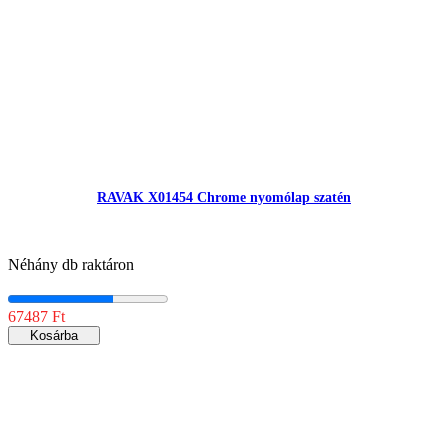
RAVAK X01454 Chrome nyomólap szatén
Néhány db raktáron
67487 Ft
Kosárba