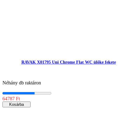
RAVAK X01795 Uni Chrome Flat WC ülőke fekete
Néhány db raktáron
64787 Ft
Kosárba