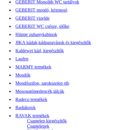
GEBERIT Monolith WC tartályok
GEBERIT mosdó, kézmosó
GEBERIT vizelde
GEBERIT WC csésze, ülőke
Hüppe zuhanykabinok
JIKA kádak,kádparavánok és kiegészítők
Kaldewei kád, kiegészítők
Laufen
MARMY termékek
Mosdók
Mosdószifon, sarokszelep stb
Mosogatómedencék,tálcák
Radeco termékek
Radiátorok
RAVAK termékek
Csaptelep kiegészítők
Csaptelepek