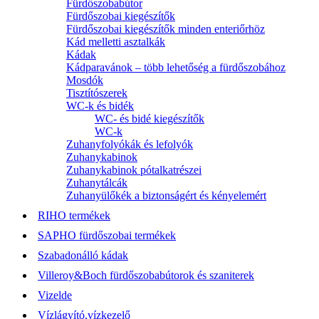
Fürdőszobabútor
Fürdőszobai kiegészítők
Fürdőszobai kiegészítők minden enteriőrhöz
Kád melletti asztalkák
Kádak
Kádparavánok – több lehetőség a fürdőszobához
Mosdók
Tisztítószerek
WC-k és bidék
WC- és bidé kiegészítők
WC-k
Zuhanyfolyókák és lefolyók
Zuhanykabinok
Zuhanykabinok pótalkatrészei
Zuhanytálcák
Zuhanyülőkék a biztonságért és kényelemért
RIHO termékek
SAPHO fürdőszobai termékek
Szabadonálló kádak
Villeroy&Boch fürdőszobabútorok és szaniterek
Vizelde
Vízlágyító,vízkezelő