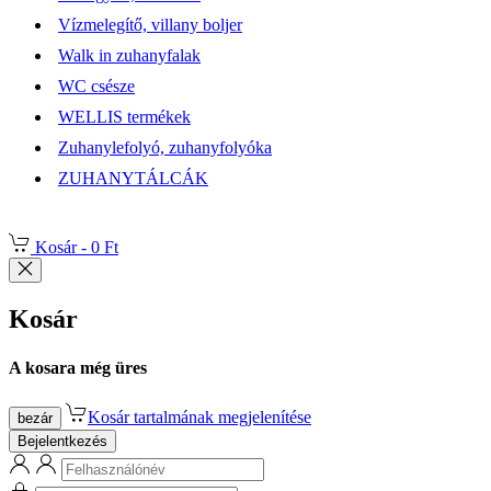
Vízmelegítő, villany boljer
Walk in zuhanyfalak
WC csésze
WELLIS termékek
Zuhanylefolyó, zuhanyfolyóka
ZUHANYTÁLCÁK
Kosár -
0 Ft
Kosár
A kosara még üres
Kosár tartalmának megjelenítése
bezár
Bejelentkezés