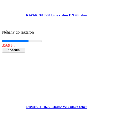
RAVAK X01560 Bidé szifon DN 40 fehér
Néhány db raktáron
3569 Ft
Kosárba
RAVAK X01672 Classic WC ülőke fehér