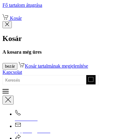
Fő tartalom átugrása
Kosár
Kosár
A kosara még üres
Kosár tartalmának megjelenítése
bezár
Kapcsolat
0670/365-7619
epgepoutlet@gmail.com