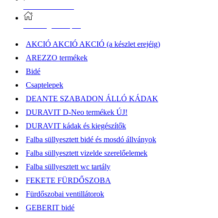
Vásárlási információk
Elérhetőség, átvételi pont
AKCIÓ AKCIÓ AKCIÓ (a készlet erejéig)
AREZZO termékek
Bidé
Csaptelepek
DEANTE SZABADON ÁLLÓ KÁDAK
DURAVIT D-Neo termékek ÚJ!
DURAVIT kádak és kiegészítők
Falba süllyesztett bidé és mosdó állványok
Falba süllyesztett vizelde szerelőelemek
Falba süllyesztett wc tartály
FEKETE FÜRDŐSZOBA
Fürdőszobai ventillátorok
GEBERIT bidé