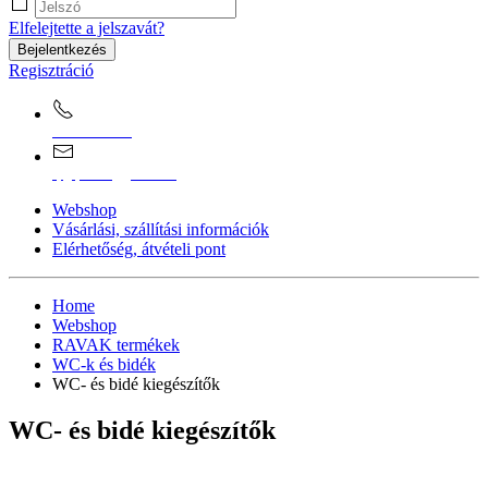
Elfelejtette a jelszavát?
Bejelentkezés
Regisztráció
0670/365-7619
epgepoutlet@gmail.com
Webshop
Vásárlási, szállítási információk
Elérhetőség, átvételi pont
Home
Webshop
RAVAK termékek
WC-k és bidék
WC- és bidé kiegészítők
WC- és bidé kiegészítők