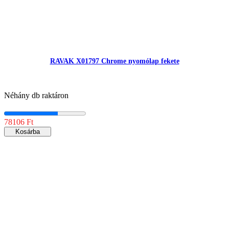
RAVAK X01797 Chrome nyomólap fekete
Néhány db raktáron
78106 Ft
Kosárba