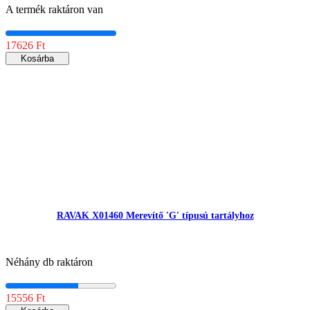
A termék raktáron van
17626 Ft
Kosárba
RAVAK X01460 Merevítő 'G' típusú tartályhoz
Néhány db raktáron
15556 Ft