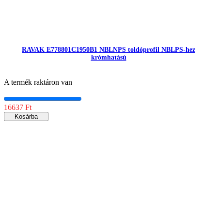
RAVAK E778801C1950B1 NBLNPS toldóprofil NBLPS-hez
krómhatású
A termék raktáron van
16637 Ft
Kosárba