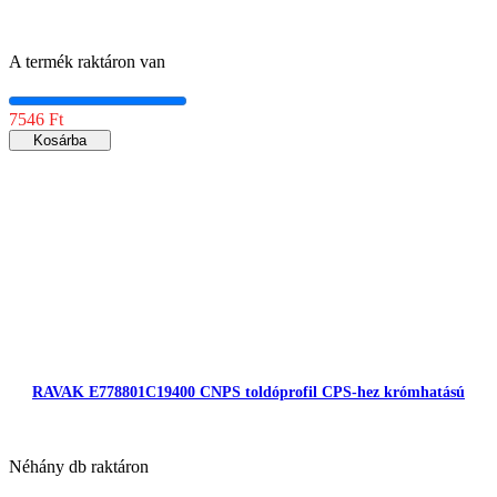
A termék raktáron van
7546 Ft
Kosárba
RAVAK E778801C19400 CNPS toldóprofil CPS-hez krómhatású
Néhány db raktáron