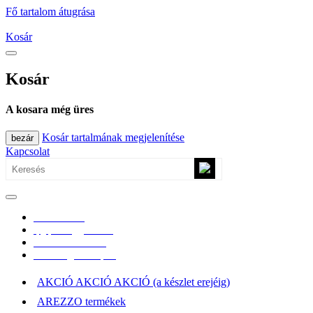
Fő tartalom átugrása
Kosár
Kosár
A kosara még üres
Kosár tartalmának megjelenítése
bezár
Kapcsolat
0670/365-7619
epgepoutlet@gmail.com
Vásárlási információk
Elérhetőség, átvételi pont
AKCIÓ AKCIÓ AKCIÓ (a készlet erejéig)
AREZZO termékek