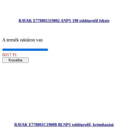
RAVAK E778801319802 ANPS 198 toldóprofil fekete
A termék raktáron van
6017 Ft
Kosárba
RAVAK E778801C1900B BLNPS toldóprofil, krómhatású