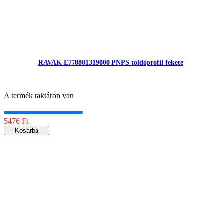
RAVAK E778801319000 PNPS toldóprofil fekete
A termék raktáron van
5476 Ft
Kosárba