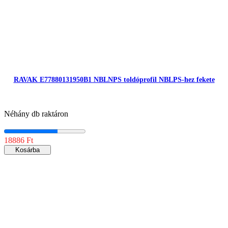
RAVAK E77880131950B1 NBLNPS toldóprofil NBLPS-hez fekete
Néhány db raktáron
18886 Ft
Kosárba