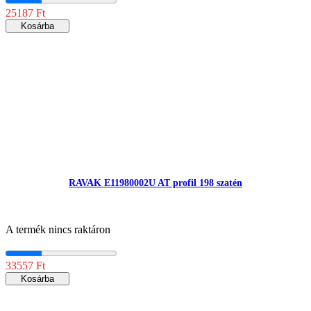
25187 Ft
Kosárba
RAVAK E11980002U AT profil 198 szatén
A termék nincs raktáron
33557 Ft
Kosárba