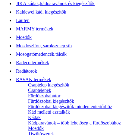
JIKA kádak,kádparavánok és kiegészítők
Kaldewei kád, kiegészítők
Laufen
MARMY termékek
Mosdók
Mosdószifon, sarokszelep stb
Mosogatómedencék,tálcák
Radeco termékek
Radiátorok
RAVAK termékek
Csaptelep kiegészítők
Csaptelepek
Fürdőszobabútor
Fürdőszobai kiegészítők
Fürdőszobai kiegészítők minden enteriőrhöz
Kád melletti asztalkák
Kádak
Kádparavánok – több lehetőség a fürdőszobához
Mosdók
Tisztítószerek