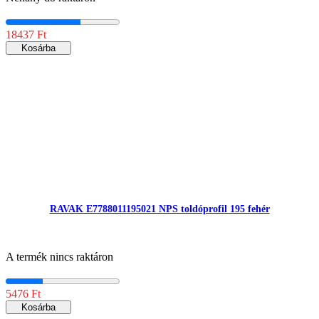
18437 Ft
Kosárba
RAVAK E7788011195021 NPS toldóprofil 195 fehér
A termék nincs raktáron
5476 Ft
Kosárba