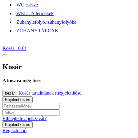
WC csésze
WELLIS termékek
Zuhanylefolyó, zuhanyfolyóka
ZUHANYTÁLCÁK
Kosár -
0 Ft
Kosár
A kosara még üres
Kosár tartalmának megjelenítése
bezár
Bejelentkezés
Elfelejtette a jelszavát?
Bejelentkezés
Regisztráció