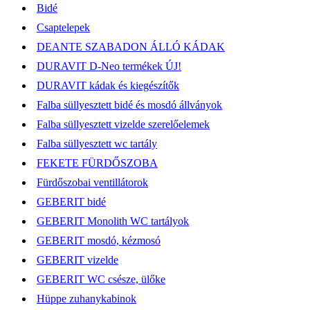
Bidé
Csaptelepek
DEANTE SZABADON ÁLLÓ KÁDAK
DURAVIT D-Neo termékek ÚJ!
DURAVIT kádak és kiegészítők
Falba süllyesztett bidé és mosdó állványok
Falba süllyesztett vizelde szerelőelemek
Falba süllyesztett wc tartály
FEKETE FÜRDŐSZOBA
Fürdőszobai ventillátorok
GEBERIT bidé
GEBERIT Monolith WC tartályok
GEBERIT mosdó, kézmosó
GEBERIT vizelde
GEBERIT WC csésze, ülőke
Hüppe zuhanykabinok