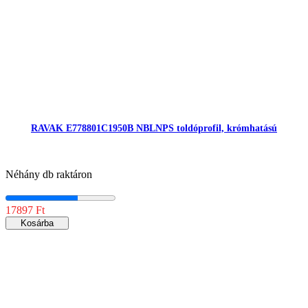
RAVAK E778801C1950B NBLNPS toldóprofil, krómhatású
Néhány db raktáron
17897 Ft
Kosárba