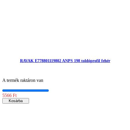
RAVAK E778801119802 ANPS 198 toldóprofil fehér
A termék raktáron van
5566 Ft
Kosárba