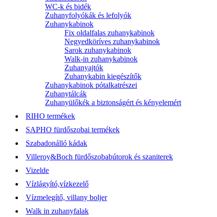
WC-k és bidék
Zuhanyfolyókák és lefolyók
Zuhanykabinok
Fix oldalfalas zuhanykabinok
Negyedköríves zuhanykabinok
Sarok zuhanykabinok
Walk-in zuhanykabinok
Zuhanyajtók
Zuhanykabin kiegészítők
Zuhanykabinok pótalkatrészei
Zuhanytálcák
Zuhanyülőkék a biztonságért és kényelemért
RIHO termékek
SAPHO fürdőszobai termékek
Szabadonálló kádak
Villeroy&Boch fürdőszobabútorok és szaniterek
Vizelde
Vízlágyító,vízkezelő
Vízmelegítő, villany boljer
Walk in zuhanyfalak