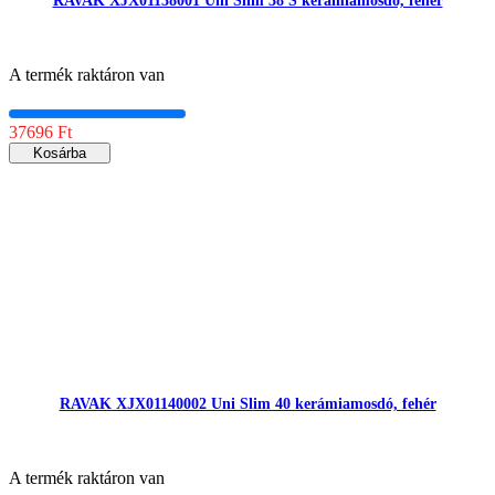
RAVAK XJX01138001 Uni Slim 38 S kerámiamosdó, fehér
A termék raktáron van
37696 Ft
Kosárba
RAVAK XJX01140002 Uni Slim 40 kerámiamosdó, fehér
A termék raktáron van