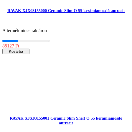
RAVAK XJX03155000 Ceramic Slim O 55 kerámiamosdó antracit
A termék nincs raktáron
85127 Ft
Kosárba
RAVAK XJX03155001 Ceramic Slim Shelf O 55 kerámiamosdó
antracit