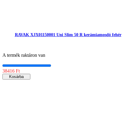
RAVAK XJX01150001 Uni Slim 50 R kerámiamosdó fehér
A termék raktáron van
38416 Ft
Kosárba