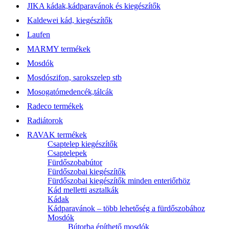
JIKA kádak,kádparavánok és kiegészítők
Kaldewei kád, kiegészítők
Laufen
MARMY termékek
Mosdók
Mosdószifon, sarokszelep stb
Mosogatómedencék,tálcák
Radeco termékek
Radiátorok
RAVAK termékek
Csaptelep kiegészítők
Csaptelepek
Fürdőszobabútor
Fürdőszobai kiegészítők
Fürdőszobai kiegészítők minden enteriőrhöz
Kád melletti asztalkák
Kádak
Kádparavánok – több lehetőség a fürdőszobához
Mosdók
Bútorba építhető mosdók