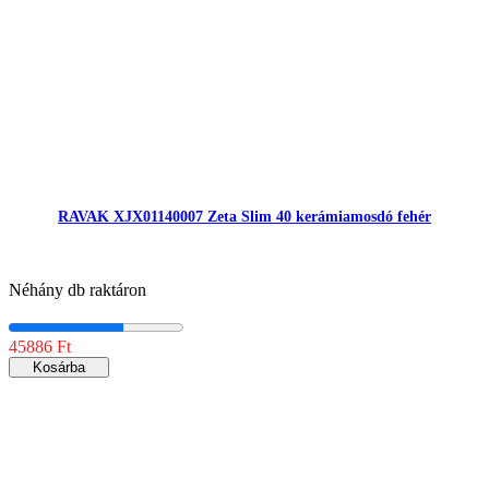
RAVAK XJX01140007 Zeta Slim 40 kerámiamosdó fehér
Néhány db raktáron
45886 Ft
Kosárba