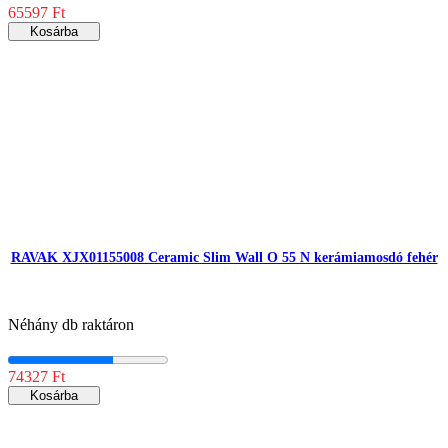
65597 Ft
Kosárba
RAVAK XJX01155008 Ceramic Slim Wall O 55 N kerámiamosdó fehér
Néhány db raktáron
74327 Ft
Kosárba