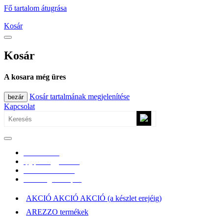
Fő tartalom átugrása
Kosár
Kosár
A kosara még üres
Kosár tartalmának megjelenítése
bezár
Kapcsolat
0670/365-7619
epgepoutlet@gmail.com
Vásárlási információk
Elérhetőség, átvételi pont
AKCIÓ AKCIÓ AKCIÓ (a készlet erejéig)
AREZZO termékek