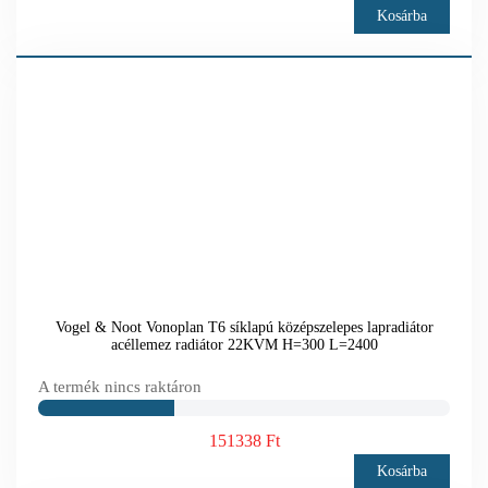
Kosárba
Vogel & Noot Vonoplan T6 síklapú középszelepes lapradiátor
acéllemez radiátor 22KVM H=300 L=2400
A termék nincs raktáron
151338 Ft
Kosárba