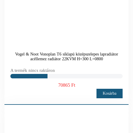
Vogel & Noot Vonoplan T6 síklapú középszelepes lapradiátor
acéllemez radiátor 22KVM H=300 L=0800
A termék nincs raktáron
70865 Ft
Kosárba