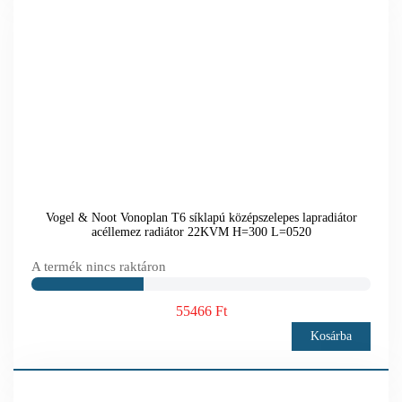
Vogel & Noot Vonoplan T6 síklapú középszelepes lapradiátor
acéllemez radiátor 22KVM H=300 L=0520
A termék nincs raktáron
55466 Ft
Kosárba