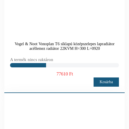
Vogel & Noot Vonoplan T6 síklapú középszelepes lapradiátor
acéllemez radiátor 22KVM H=300 L=0920
A termék nincs raktáron
77610 Ft
Kosárba