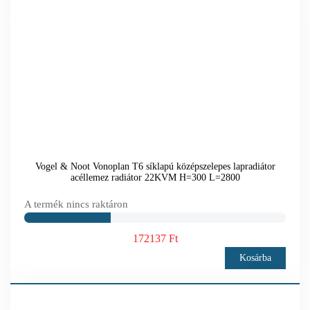
Vogel & Noot Vonoplan T6 síklapú középszelepes lapradiátor
acéllemez radiátor 22KVM H=300 L=2800
A termék nincs raktáron
172137 Ft
Kosárba