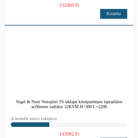
132466 Ft
Kosárba
Vogel & Noot Vonoplan T6 síklapú középszelepes lapradiátor
acéllemez radiátor 22KVM H=300 L=2200
A termék nincs raktáron
143082 Ft