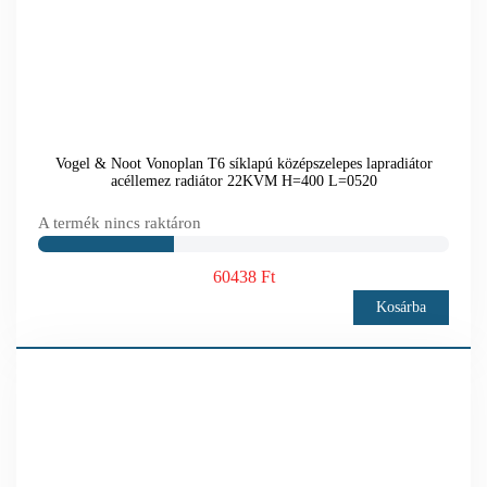
Vogel & Noot Vonoplan T6 síklapú középszelepes lapradiátor
acéllemez radiátor 22KVM H=400 L=0520
A termék nincs raktáron
60438 Ft
Kosárba