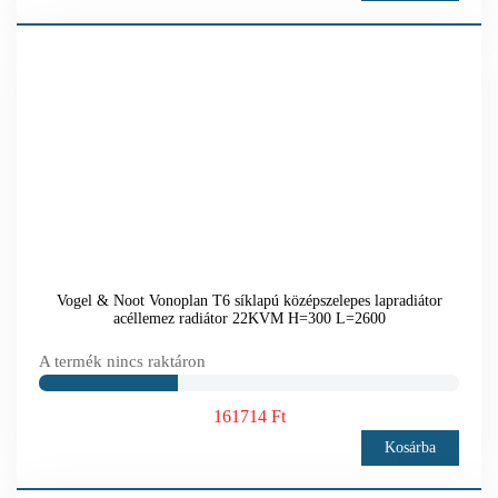
Vogel & Noot Vonoplan T6 síklapú középszelepes lapradiátor
acéllemez radiátor 22KVM H=300 L=2600
A termék nincs raktáron
161714 Ft
Kosárba