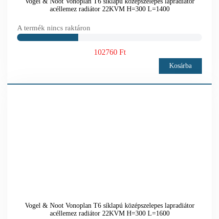
Vogel & Noot Vonoplan T6 síklapú középszelepes lapradiátor
acéllemez radiátor 22KVM H=300 L=1400
A termék nincs raktáron
102760 Ft
Kosárba
Vogel & Noot Vonoplan T6 síklapú középszelepes lapradiátor
acéllemez radiátor 22KVM H=300 L=1600