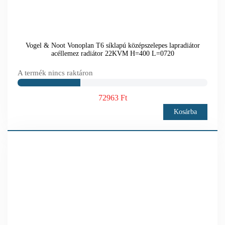
Vogel & Noot Vonoplan T6 síklapú középszelepes lapradiátor
acéllemez radiátor 22KVM H=400 L=0720
A termék nincs raktáron
72963 Ft
Kosárba