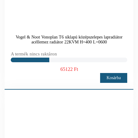
Vogel & Noot Vonoplan T6 síklapú középszelepes lapradiátor
acéllemez radiátor 22KVM H=400 L=0600
A termék nincs raktáron
65122 Ft
Kosárba