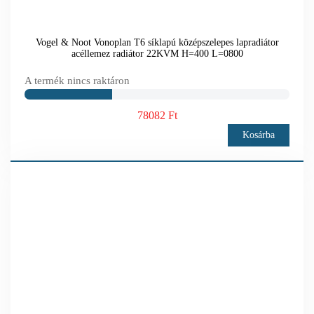
Vogel & Noot Vonoplan T6 síklapú középszelepes lapradiátor
acéllemez radiátor 22KVM H=400 L=0800
A termék nincs raktáron
78082 Ft
Kosárba