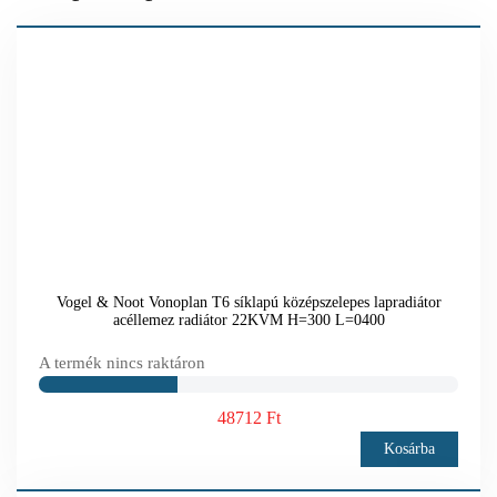
Vogel & Noot Vonoplan T6 síklapú középszelepes lapradiátor
acéllemez radiátor 22KVM H=300 L=0400
A termék nincs raktáron
48712 Ft
Kosárba