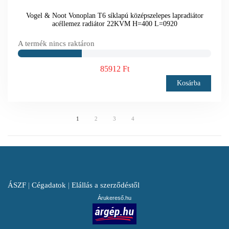
Vogel & Noot Vonoplan T6 síklapú középszelepes lapradiátor
acéllemez radiátor 22KVM H=400 L=0920
A termék nincs raktáron
85912 Ft
Kosárba
1
2
3
4
ÁSZF
|
Cégadatok
|
Elállás a szerződéstől
Árukereső.hu