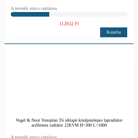
A termék nincs raktáron
112832 Ft
Kosárba
Vogel & Noot Vonoplan T6 síklapú középszelepes lapradiátor
acéllemez radiátor 22KVM H=300 L=1800
A termék nincs raktáron