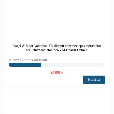
Vogel & Noot Vonoplan T6 síklapú középszelepes lapradiátor
acéllemez radiátor 22KVM H=400 L=0400
A termék nincs raktáron
52498 Ft
Kosárba