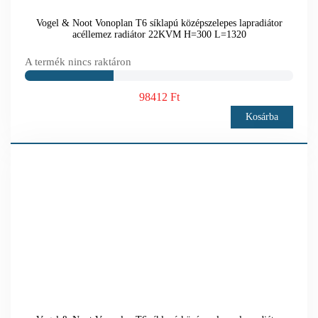
Vogel & Noot Vonoplan T6 síklapú középszelepes lapradiátor
acéllemez radiátor 22KVM H=300 L=1320
A termék nincs raktáron
98412 Ft
Kosárba