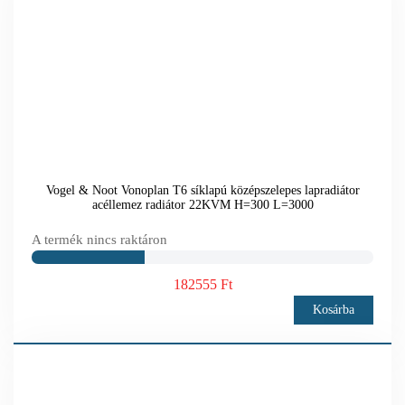
Vogel & Noot Vonoplan T6 síklapú középszelepes lapradiátor
acéllemez radiátor 22KVM H=300 L=3000
A termék nincs raktáron
182555 Ft
Kosárba