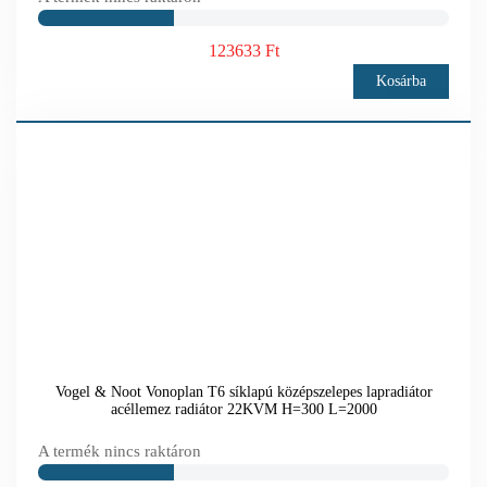
123633 Ft
Kosárba
Vogel & Noot Vonoplan T6 síklapú középszelepes lapradiátor
acéllemez radiátor 22KVM H=300 L=2000
A termék nincs raktáron