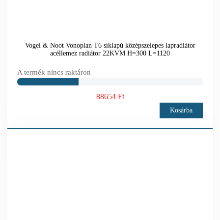
Vogel & Noot Vonoplan T6 síklapú középszelepes lapradiátor
acéllemez radiátor 22KVM H=300 L=1120
A termék nincs raktáron
88654 Ft
Kosárba