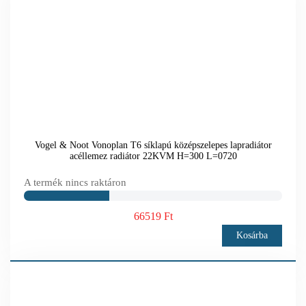
Vogel & Noot Vonoplan T6 síklapú középszelepes lapradiátor
acéllemez radiátor 22KVM H=300 L=0720
A termék nincs raktáron
66519 Ft
Kosárba