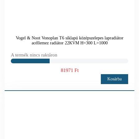
Vogel & Noot Vonoplan T6 síklapú középszelepes lapradiátor
acéllemez radiátor 22KVM H=300 L=1000
A termék nincs raktáron
81971 Ft
Kosárba