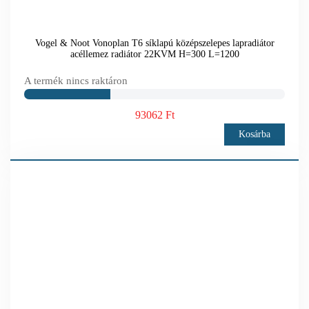
Vogel & Noot Vonoplan T6 síklapú középszelepes lapradiátor
acéllemez radiátor 22KVM H=300 L=1200
A termék nincs raktáron
93062 Ft
Kosárba