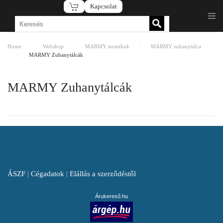
Kapcsolat
Fő tartalom átugrása
Home
Webshop
MARMY termékek
MARMY zuhanytálca
MARMY Zuhanytálcák
MARMY Zuhanytálcák
ÁSZF
|
Cégadatok
|
Elállás a szerződéstől
Árukereső.hu