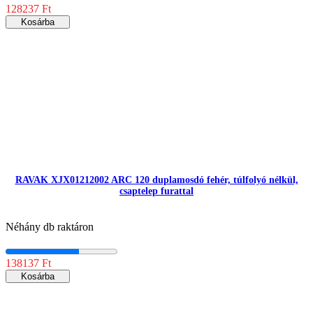
128237 Ft
Kosárba
RAVAK XJX01212002 ARC 120 duplamosdó fehér, túlfolyó nélkül,
csaptelep furattal
Néhány db raktáron
138137 Ft
Kosárba