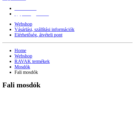
0670/365-7619
epgepoutlet@gmail.com
Webshop
Vásárlási, szállítási információk
Elérhetőség, átvételi pont
Home
Webshop
RAVAK termékek
Mosdók
Fali mosdók
Fali mosdók