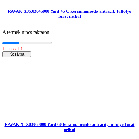
RAVAK XJX03045000 Yard 45 C kerámiamosdó antracit, túlfolyó
furat nélkül
A termék nincs raktáron
111857 Ft
Kosárba
RAVAK XJX03060000 Yard 60 kerámiamosdó antracit, túlfolyó furat
nélkül