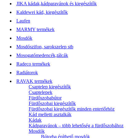
JIKA kádak,kádparavánok és kiegészítők
Kaldewei kád, kiegészítők
Laufen
MARMY termékek
Mosdók
Mosdószifon, sarokszelep stb
Mosogatómedencék,tálcák
Radeco termékek
Radiátorok
RAVAK termékek
Csaptelep kiegészítők
Csaptelepek
Fürdőszobabútor
Fürdőszobai kiegészítők
Fürdőszobai kiegészítők minden enteriőrhöz
Kád melletti asztalkák
Kádak
Kádparavánok – több lehetőség a fürdőszobához
Mosdók
Bútorba építhető mosdók