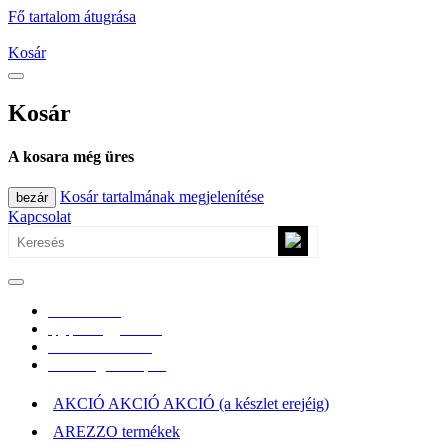
Fő tartalom átugrása
Kosár
Kosár
A kosara még üres
Kosár tartalmának megjelenítése
bezár
Kapcsolat
0670/365-7619
epgepoutlet@gmail.com
Vásárlási információk
Elérhetőség, átvételi pont
AKCIÓ AKCIÓ AKCIÓ (a készlet erejéig)
AREZZO termékek