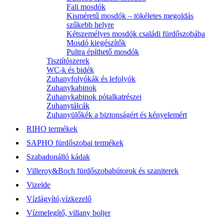
Fali mosdók
Kisméretű mosdók – tökéletes megoldás
szűkebb helyre
Kétszemélyes mosdók családi fürdőszobába
Mosdó kiegészítők
Pultra építhető mosdók
Tisztítószerek
WC-k és bidék
Zuhanyfolyókák és lefolyók
Zuhanykabinok
Zuhanykabinok pótalkatrészei
Zuhanytálcák
Zuhanyülőkék a biztonságért és kényelemért
RIHO termékek
SAPHO fürdőszobai termékek
Szabadonálló kádak
Villeroy&Boch fürdőszobabútorok és szaniterek
Vizelde
Vízlágyító,vízkezelő
Vízmelegítő, villany boljer