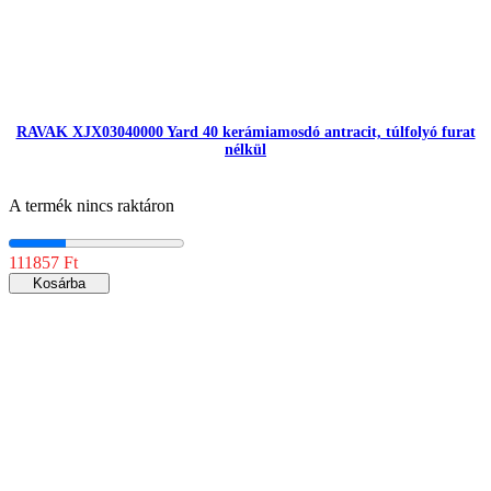
RAVAK XJX03040000 Yard 40 kerámiamosdó antracit, túlfolyó furat
nélkül
A termék nincs raktáron
111857 Ft
Kosárba