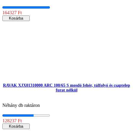
164327 Ft
Kosárba
RAVAK XJX01310000 ARC 100/65 S mosdó fehér, túlfolyó és csaptelep
furat nélkül
Néhány db raktáron
128237 Ft
Kosárba