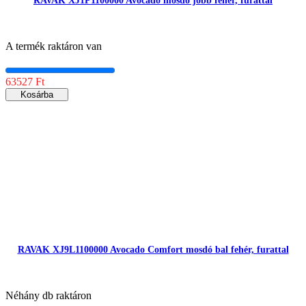
RAVAK XJ1P1100000 Avocado mosdó jobb fehér, furattal
A termék raktáron van
63527 Ft
Kosárba
RAVAK XJ9L1100000 Avocado Comfort mosdó bal fehér, furattal
Néhány db raktáron