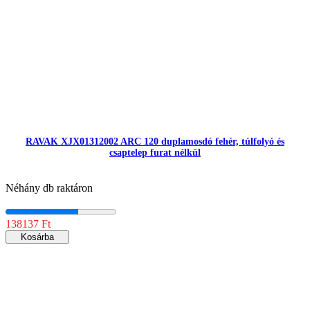
RAVAK XJX01312002 ARC 120 duplamosdó fehér, túlfolyó és
csaptelep furat nélkül
Néhány db raktáron
138137 Ft
Kosárba