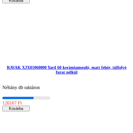
Kosárba
RAVAK XJX01060000 Yard 60 kerámiamosdó, matt fehér, túlfolyó
furat nélkül
Néhány db raktáron
126167 Ft
Kosárba