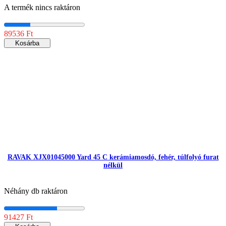
A termék nincs raktáron
89536 Ft
Kosárba
RAVAK XJX01045000 Yard 45 C kerámiamosdó, fehér, túlfolyó furat
nélkül
Néhány db raktáron
91427 Ft