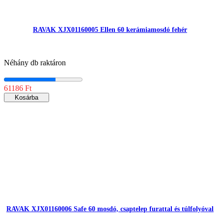
RAVAK XJX01160005 Ellen 60 kerámiamosdó fehér
Néhány db raktáron
61186 Ft
Kosárba
RAVAK XJX01160006 Safe 60 mosdó, csaptelep furattal és túlfolyóval