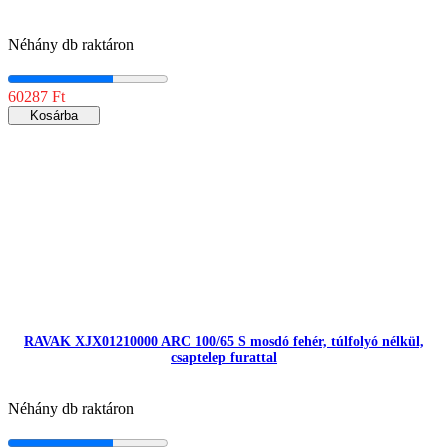
Néhány db raktáron
60287 Ft
Kosárba
RAVAK XJX01210000 ARC 100/65 S mosdó fehér, túlfolyó nélkül,
csaptelep furattal
Néhány db raktáron