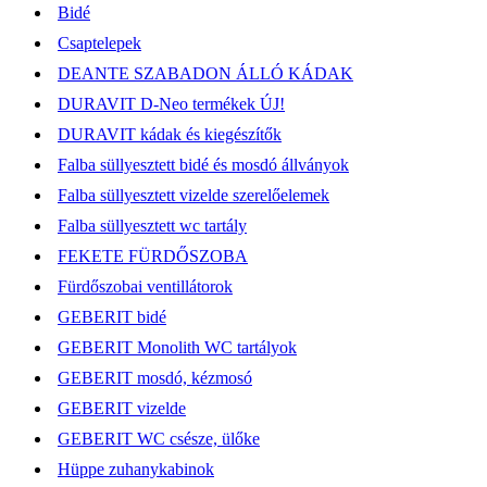
Bidé
Csaptelepek
DEANTE SZABADON ÁLLÓ KÁDAK
DURAVIT D-Neo termékek ÚJ!
DURAVIT kádak és kiegészítők
Falba süllyesztett bidé és mosdó állványok
Falba süllyesztett vizelde szerelőelemek
Falba süllyesztett wc tartály
FEKETE FÜRDŐSZOBA
Fürdőszobai ventillátorok
GEBERIT bidé
GEBERIT Monolith WC tartályok
GEBERIT mosdó, kézmosó
GEBERIT vizelde
GEBERIT WC csésze, ülőke
Hüppe zuhanykabinok