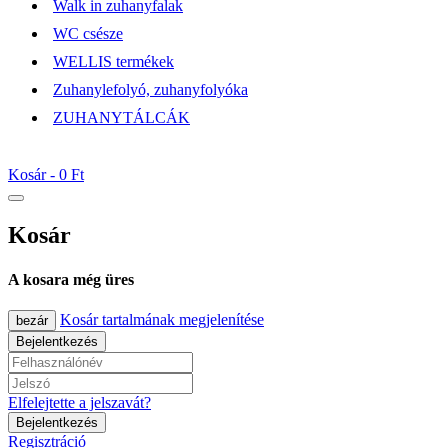
Walk in zuhanyfalak
WC csésze
WELLIS termékek
Zuhanylefolyó, zuhanyfolyóka
ZUHANYTÁLCÁK
Kosár -
0 Ft
Kosár
A kosara még üres
Kosár tartalmának megjelenítése
bezár
Bejelentkezés
Elfelejtette a jelszavát?
Bejelentkezés
Regisztráció