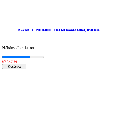
RAVAK XJP01160000 Flat 60 mosdó fehér, nyílással
Néhány db raktáron
67487 Ft
Kosárba