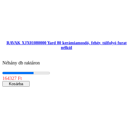
RAVAK XJX01080000 Yard 80 kerámiamosdó, fehér, túlfolyó furat
nélkül
Néhány db raktáron
164327 Ft
Kosárba