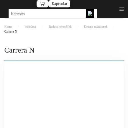
Kapcsolat
Fő tartalom átugrása
Home
Webshop
Radeco termékek
Design radiátorok
Carrera N
Carrera N