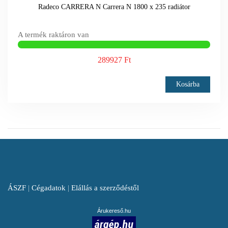
Radeco CARRERA N Carrera N 1800 x 235 radiátor
A termék raktáron van
289927 Ft
Kosárba
ÁSZF
|
Cégadatok
|
Elállás a szerződéstől
Árukereső.hu