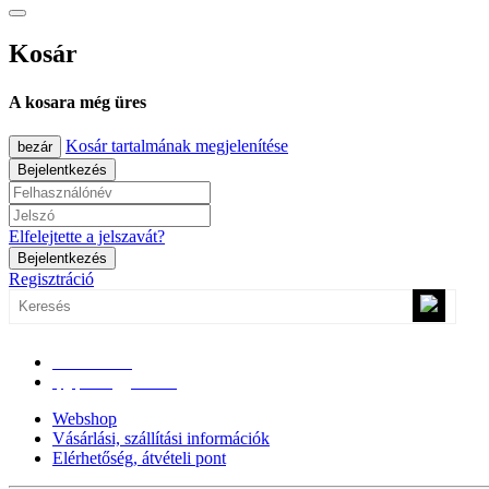
Kosár
A kosara még üres
Kosár tartalmának megjelenítése
bezár
Bejelentkezés
Elfelejtette a jelszavát?
Bejelentkezés
Regisztráció
0670/365-7619
epgepoutlet@gmail.com
Webshop
Vásárlási, szállítási információk
Elérhetőség, átvételi pont