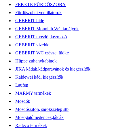
FEKETE FÜRDŐSZOBA
Fürdőszobai ventillátorok
GEBERIT bidé
GEBERIT Monolith WC tartályok
GEBERIT mosdó, kézmosó
GEBERIT vizelde
GEBERIT WC csésze, ülőke
Hüppe zuhanykabinok
JIKA kádak,kádparavánok és kiegészítők
Kaldewei kád, kiegészítők
Laufen
MARMY termékek
Mosdók
Mosdószifon, sarokszelep stb
Mosogatómedencék,tálcák
Radeco termékek