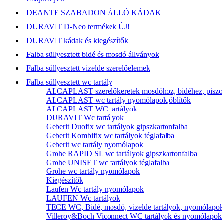
DEANTE SZABADON ÁLLÓ KÁDAK
DURAVIT D-Neo termékek ÚJ!
DURAVIT kádak és kiegészítők
Falba süllyesztett bidé és mosdó állványok
Falba süllyesztett vizelde szerelőelemek
Falba süllyesztett wc tartály
ALCAPLAST szerelőkeretek mosdóhoz, bidéhez, piszoá
ALCAPLAST wc tartály nyomólapok,öblítők
ALCAPLAST WC tartályok
DURAVIT Wc tartályok
Geberit Duofix wc tartályok gipszkartonfalba
Geberit Kombifix wc tartályok téglafalba
Geberit wc tartály nyomólapok
Grohe RAPID SL wc tartályok gipszkartonfalba
Grohe UNISET wc tartályok téglafalba
Grohe wc tartály nyomólapok
Kiegészítők
Laufen Wc tartály nyomólapok
LAUFEN Wc tartályok
TECE WC, Bidé, mosdó, vizelde tartályok, nyomólapo
Villeroy&Boch Viconnect WC tartályok és nyomólapok