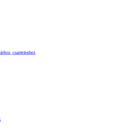
rhoz, csaptelephez
k