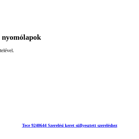
, nyomólapok
elével.
Tece 9240644 Szerelési keret süllyesztett szereléshez