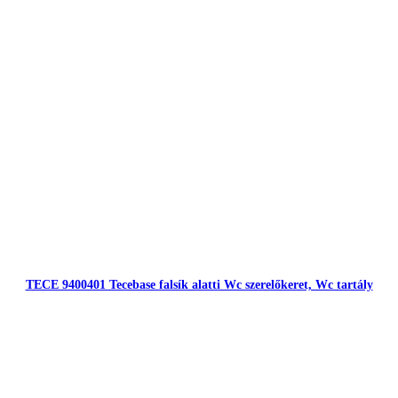
TECE 9400401 Tecebase falsík alatti Wc szerelőkeret, Wc tartály