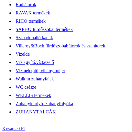
Radiátorok
RAVAK termékek
RIHO termékek
SAPHO fürdőszobai termékek
Szabadonálló kádak
Villeroy&Boch fürdőszobabútorok és szaniterek
Vizelde
Vízlágyító,vízkezelő
Vízmelegítő, villany boljer
Walk in zuhanyfalak
WC csésze
WELLIS termékek
Zuhanylefolyó, zuhanyfolyóka
ZUHANYTÁLCÁK
Kosár -
0 Ft