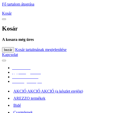
Fő tartalom átugrása
Kosár
Kosár
A kosara még üres
Kosár tartalmának megjelenítése
bezár
Kapcsolat
0670/365-7619
epgepoutlet@gmail.com
Vásárlási információk
Elérhetőség, átvételi pont
AKCIÓ AKCIÓ AKCIÓ (a készlet erejéig)
AREZZO termékek
Bidé
Csaptelepek