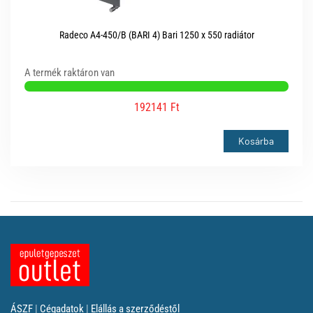
Radeco A4-450/B (BARI 4) Bari 1250 x 550 radiátor
A termék raktáron van
192141 Ft
Kosárba
ÁSZF
|
Cégadatok
|
Elállás a szerződéstől