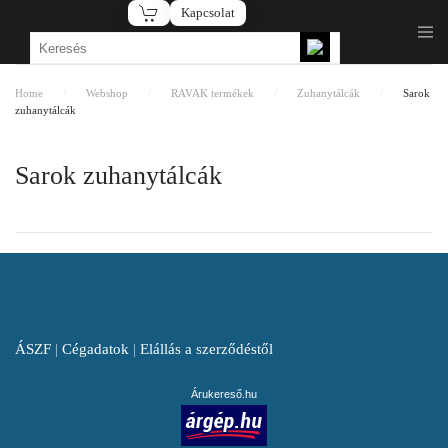
Kapcsolat
Fő tartalom átugrása
Home
Webshop
RAVAK termékek
Zuhanytálcák
Sarok
zuhanytálcák
Sarok zuhanytálcák
ÁSZF
|
Cégadatok
|
Elállás a szerződéstől
Árukereső.hu