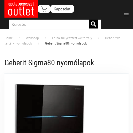
Kapcsolat
Fő tartalom átugrása
Home
Webshop
Falba süllyesztett wc tartály
Geberit wc
tartály nyomólapok
Geberit Sigma80 nyomólapok
Geberit Sigma80 nyomólapok