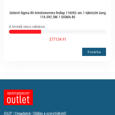
Geberit Sigma 80 érintésmentes fedlap 116092.sm.1 tükrözött üveg
116.092.SM.1 SIGMA 80
A termék nincs raktáron
377134 Ft
Kosárba
ÁSZF
|
Cégadatok
|
Elállás a szerződéstől