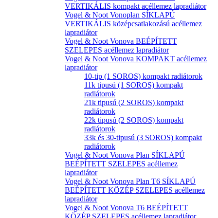
VERTIKÁLIS kompakt acéllemez lapradiátor
Vogel & Noot Vonoplan SÍKLAPÚ
VERTIKÁLIS középcsatlakozású acéllemez
lapradiátor
Vogel & Noot Vonova BEÉPÍTETT
SZELEPES acéllemez lapradiátor
Vogel & Noot Vonova KOMPAKT acéllemez
lapradiátor
10-tip (1 SOROS) kompakt radiátorok
11k tipusú (1 SOROS) kompakt
radiátorok
21k tipusú (2 SOROS) kompakt
radiátorok
22k tipusú (2 SOROS) kompakt
radiátorok
33k és 30-tipusú (3 SOROS) kompakt
radiátorok
Vogel & Noot Vonova Plan SÍKLAPÚ
BEÉPÍTETT SZELEPES acéllemez
lapradiátor
Vogel & Noot Vonova Plan T6 SÍKLAPÚ
BEÉPÍTETT KÖZÉP SZELEPES acéllemez
lapradiátor
Vogel & Noot Vonova T6 BEÉPÍTETT
KÖZÉP SZELEPES acéllemez lapradiátor