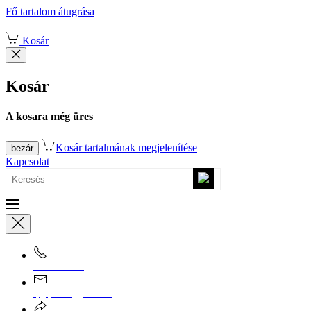
Fő tartalom átugrása
Kosár
Kosár
A kosara még üres
Kosár tartalmának megjelenítése
bezár
Kapcsolat
0670/365-7619
epgepoutlet@gmail.com