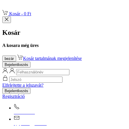
Kosár -
0 Ft
Kosár
A kosara még üres
Kosár tartalmának megjelenítése
bezár
Bejelentkezés
Elfelejtette a jelszavát?
Bejelentkezés
Regisztráció
0670/365-7619
epgepoutlet@gmail.com