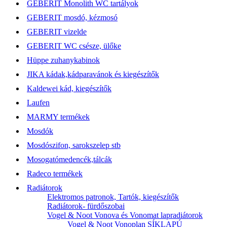
GEBERIT Monolith WC tartályok
GEBERIT mosdó, kézmosó
GEBERIT vizelde
GEBERIT WC csésze, ülőke
Hüppe zuhanykabinok
JIKA kádak,kádparavánok és kiegészítők
Kaldewei kád, kiegészítők
Laufen
MARMY termékek
Mosdók
Mosdószifon, sarokszelep stb
Mosogatómedencék,tálcák
Radeco termékek
Radiátorok
Elektromos patronok, Tartók, kiegészítők
Radiátorok- fürdőszobai
Vogel & Noot Vonova és Vonomat lapradiátorok
Vogel & Noot Vonoplan SÍKLAPÚ