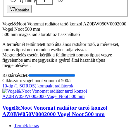
Quantity
Kosárba
Vogel&Noot Vonomat radiátor tartó konzol AZ0BW050V0002000
Vogel Noot 500 mm
500 mm magas radiátorokhoz használható
A terméknél feltűntetett fotó általános radiátor fotó, a méreteket,
pontos típust nem minden esetben adja vissza.
Megrendelés esetén kérjük a feltüntetett pontos típust vegye
figyelembe ami megegyezik a gyártó által használt típus
megjelölésével.
Raktárkészlet:
Cikkszám: vogel noot vonomat 500/2
10-tip (1 SOROS) kompakt radiátorok
Vogel&Noot Vonomat radiátor tartó konzol
AZ0BW050V0002000 Vogel Noot 500 mm
Termék leírás