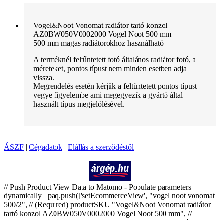
Vogel&Noot Vonomat radiátor tartó konzol
AZ0BW050V0002000 Vogel Noot 500 mm
500 mm magas radiátorokhoz használható
A terméknél feltűntetett fotó általános radiátor fotó, a
méreteket, pontos típust nem minden esetben adja
vissza.
Megrendelés esetén kérjük a feltüntetett pontos típust
vegye figyelembe ami megegyezik a gyártó által
használt típus megjelölésével.
ÁSZF
|
Cégadatok
|
Elállás a szerződéstől
Árukereső.hu
// Push Product View Data to Matomo - Populate parameters
dynamically _paq.push(['setEcommerceView', "vogel noot vonomat
500/2", // (Required) productSKU "Vogel&Noot Vonomat radiátor
tartó konzol AZ0BW050V0002000 Vogel Noot 500 mm", //