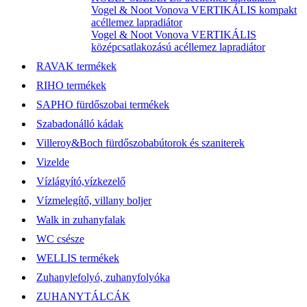
Vogel & Noot Vonova VERTIKÁLIS kompakt
acéllemez lapradiátor
Vogel & Noot Vonova VERTIKÁLIS
középcsatlakozású acéllemez lapradiátor
RAVAK termékek
RIHO termékek
SAPHO fürdőszobai termékek
Szabadonálló kádak
Villeroy&Boch fürdőszobabútorok és szaniterek
Vizelde
Vízlágyító,vízkezelő
Vízmelegítő, villany boljer
Walk in zuhanyfalak
WC csésze
WELLIS termékek
Zuhanylefolyó, zuhanyfolyóka
ZUHANYTÁLCÁK