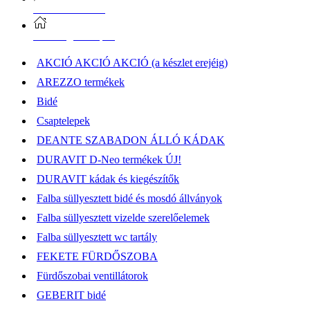
Vásárlási információk
Elérhetőség, átvételi pont
AKCIÓ AKCIÓ AKCIÓ (a készlet erejéig)
AREZZO termékek
Bidé
Csaptelepek
DEANTE SZABADON ÁLLÓ KÁDAK
DURAVIT D-Neo termékek ÚJ!
DURAVIT kádak és kiegészítők
Falba süllyesztett bidé és mosdó állványok
Falba süllyesztett vizelde szerelőelemek
Falba süllyesztett wc tartály
FEKETE FÜRDŐSZOBA
Fürdőszobai ventillátorok
GEBERIT bidé