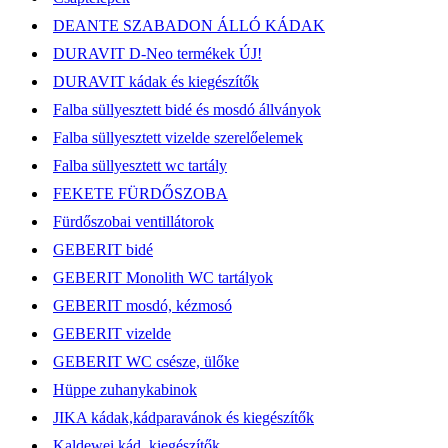
DEANTE SZABADON ÁLLÓ KÁDAK
DURAVIT D-Neo termékek ÚJ!
DURAVIT kádak és kiegészítők
Falba süllyesztett bidé és mosdó állványok
Falba süllyesztett vizelde szerelőelemek
Falba süllyesztett wc tartály
FEKETE FÜRDŐSZOBA
Fürdőszobai ventillátorok
GEBERIT bidé
GEBERIT Monolith WC tartályok
GEBERIT mosdó, kézmosó
GEBERIT vizelde
GEBERIT WC csésze, ülőke
Hüppe zuhanykabinok
JIKA kádak,kádparavánok és kiegészítők
Kaldewei kád, kiegészítők