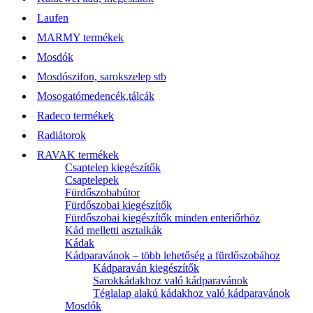
Laufen
MARMY termékek
Mosdók
Mosdószifon, sarokszelep stb
Mosogatómedencék,tálcák
Radeco termékek
Radiátorok
RAVAK termékek
Csaptelep kiegészítők
Csaptelepek
Fürdőszobabútor
Fürdőszobai kiegészítők
Fürdőszobai kiegészítők minden enteriőrhöz
Kád melletti asztalkák
Kádak
Kádparavánok – több lehetőség a fürdőszobához
Kádparaván kiegészítők
Sarokkádakhoz való kádparavánok
Téglalap alakú kádakhoz való kádparavánok
Mosdók