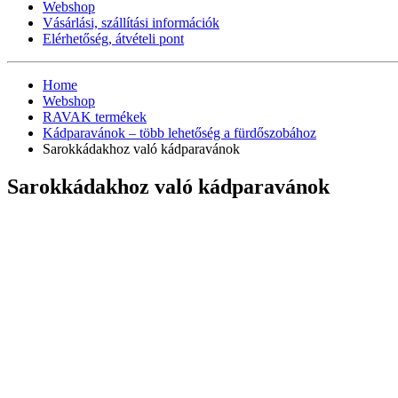
Webshop
Vásárlási, szállítási információk
Elérhetőség, átvételi pont
Home
Webshop
RAVAK termékek
Kádparavánok – több lehetőség a fürdőszobához
Sarokkádakhoz való kádparavánok
Sarokkádakhoz való kádparavánok