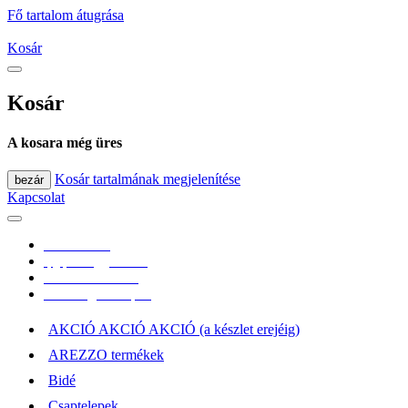
Fő tartalom átugrása
Kosár
Kosár
A kosara még üres
Kosár tartalmának megjelenítése
bezár
Kapcsolat
0670/365-7619
epgepoutlet@gmail.com
Vásárlási információk
Elérhetőség, átvételi pont
AKCIÓ AKCIÓ AKCIÓ (a készlet erejéig)
AREZZO termékek
Bidé
Csaptelepek