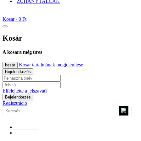
ZUHANYTÁLCÁK
Kosár -
0 Ft
Kosár
A kosara még üres
Kosár tartalmának megjelenítése
bezár
Bejelentkezés
Elfelejtette a jelszavát?
Bejelentkezés
Regisztráció
0670/365-7619
epgepoutlet@gmail.com