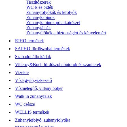
Tisztítószerek
WC-k és bidék
Zuhanyfolyókák és lefolyók
Zuhanykabinok
Zuhanykabinok pótalkatrészei
Zuhanytálcák
Zuhanyülőkék a biztonságért és kényelemért
RIHO termékek
SAPHO fürdőszobai termékek
Szabadonálló kádak
Villeroy&Boch fürdőszobabútorok és szaniterek
Vizelde
Vízlágyító,vízkezelő
Vízmelegítő, villany boljer
Walk in zuhanyfalak
WC csésze
WELLIS termékek
Zuhanylefolyó, zuhanyfolyóka