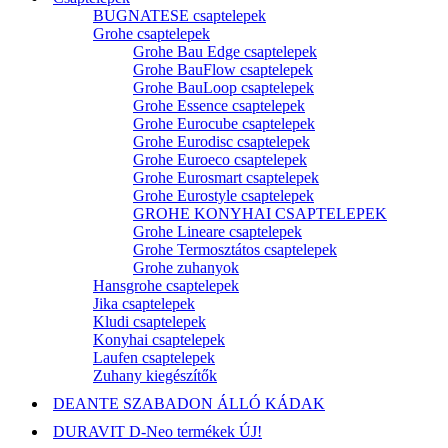
BUGNATESE csaptelepek
Grohe csaptelepek
Grohe Bau Edge csaptelepek
Grohe BauFlow csaptelepek
Grohe BauLoop csaptelepek
Grohe Essence csaptelepek
Grohe Eurocube csaptelepek
Grohe Eurodisc csaptelepek
Grohe Euroeco csaptelepek
Grohe Eurosmart csaptelepek
Grohe Eurostyle csaptelepek
GROHE KONYHAI CSAPTELEPEK
Grohe Lineare csaptelepek
Grohe Termosztátos csaptelepek
Grohe zuhanyok
Hansgrohe csaptelepek
Jika csaptelepek
Kludi csaptelepek
Konyhai csaptelepek
Laufen csaptelepek
Zuhany kiegészítők
DEANTE SZABADON ÁLLÓ KÁDAK
DURAVIT D-Neo termékek ÚJ!