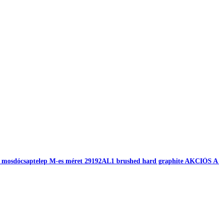
as mosdócsaptelep M-es méret 29192AL1 brushed hard graphite AKCIÓS