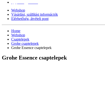
epgepoutlet@gmail.com
Webshop
Vásárlási, szállítási információk
Elérhetőség, átvételi pont
Home
Webshop
Csaptelepek
Grohe csaptelepek
Grohe Essence csaptelepek
Grohe Essence csaptelepek