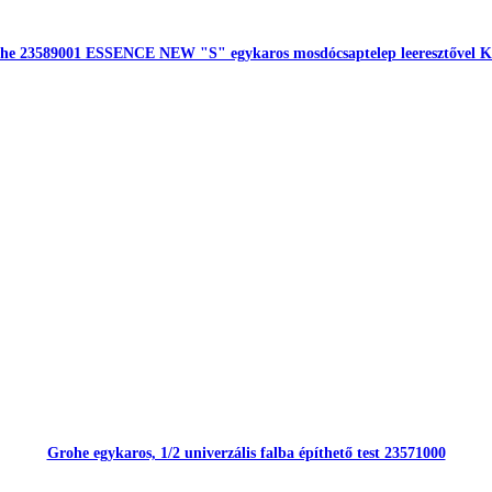
he 23589001 ESSENCE NEW "S" egykaros mosdócsaptelep leeresztővel 
Grohe egykaros, 1/2 univerzális falba építhető test 23571000