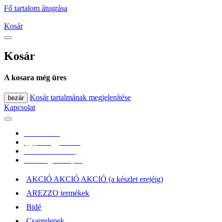
Fő tartalom átugrása
Kosár
Kosár
A kosara még üres
Kosár tartalmának megjelenítése
bezár
Kapcsolat
0670/365-7619
epgepoutlet@gmail.com
Vásárlási információk
Elérhetőség, átvételi pont
AKCIÓ AKCIÓ AKCIÓ (a készlet erejéig)
AREZZO termékek
Bidé
Csaptelepek