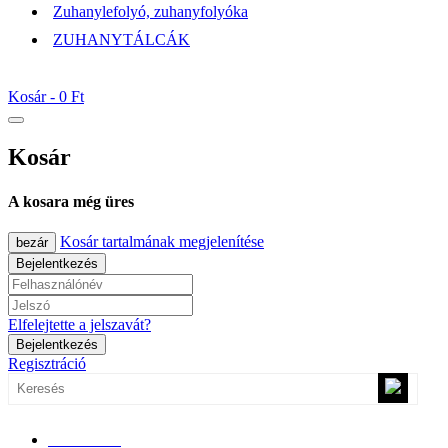
Zuhanylefolyó, zuhanyfolyóka
ZUHANYTÁLCÁK
Kosár -
0 Ft
Kosár
A kosara még üres
Kosár tartalmának megjelenítése
bezár
Bejelentkezés
Elfelejtette a jelszavát?
Bejelentkezés
Regisztráció
0670/365-7619