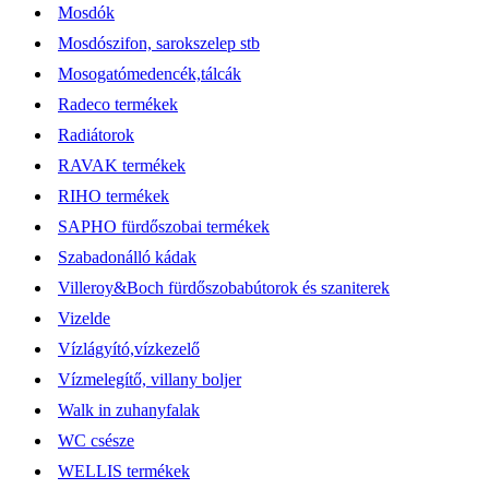
Mosdók
Mosdószifon, sarokszelep stb
Mosogatómedencék,tálcák
Radeco termékek
Radiátorok
RAVAK termékek
RIHO termékek
SAPHO fürdőszobai termékek
Szabadonálló kádak
Villeroy&Boch fürdőszobabútorok és szaniterek
Vizelde
Vízlágyító,vízkezelő
Vízmelegítő, villany boljer
Walk in zuhanyfalak
WC csésze
WELLIS termékek