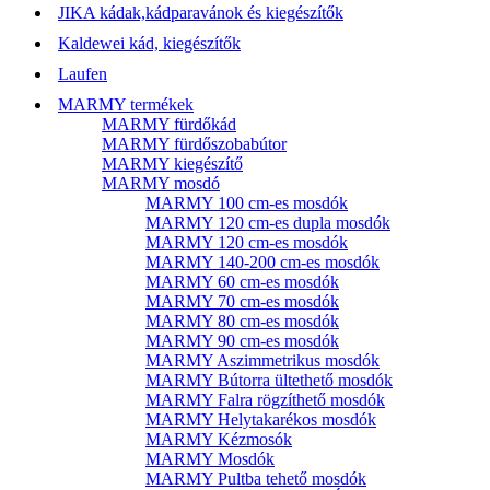
JIKA kádak,kádparavánok és kiegészítők
Kaldewei kád, kiegészítők
Laufen
MARMY termékek
MARMY fürdőkád
MARMY fürdőszobabútor
MARMY kiegészítő
MARMY mosdó
MARMY 100 cm-es mosdók
MARMY 120 cm-es dupla mosdók
MARMY 120 cm-es mosdók
MARMY 140-200 cm-es mosdók
MARMY 60 cm-es mosdók
MARMY 70 cm-es mosdók
MARMY 80 cm-es mosdók
MARMY 90 cm-es mosdók
MARMY Aszimmetrikus mosdók
MARMY Bútorra ültethető mosdók
MARMY Falra rögzíthető mosdók
MARMY Helytakarékos mosdók
MARMY Kézmosók
MARMY Mosdók
MARMY Pultba tehető mosdók