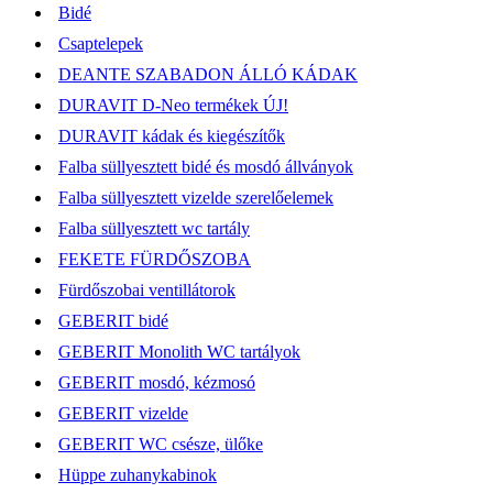
Bidé
Csaptelepek
DEANTE SZABADON ÁLLÓ KÁDAK
DURAVIT D-Neo termékek ÚJ!
DURAVIT kádak és kiegészítők
Falba süllyesztett bidé és mosdó állványok
Falba süllyesztett vizelde szerelőelemek
Falba süllyesztett wc tartály
FEKETE FÜRDŐSZOBA
Fürdőszobai ventillátorok
GEBERIT bidé
GEBERIT Monolith WC tartályok
GEBERIT mosdó, kézmosó
GEBERIT vizelde
GEBERIT WC csésze, ülőke
Hüppe zuhanykabinok