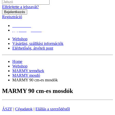
Elfelejtette a jelszavát?
Bejelentkezés
Regisztráció
0670/365-7619
epgepoutlet@gmail.com
Webshop
Vásárlási, szállítási információk
Elérhetőség, átvételi pont
Home
Webshop
MARMY termékek
MARMY mosdó
MARMY 90 cm-es mosdók
MARMY 90 cm-es mosdók
ÁSZF
|
Cégadatok
|
Elállás a szerződéstől
Árukereső.hu