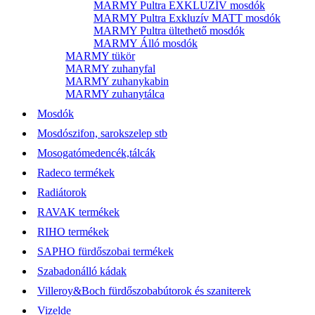
MARMY Pultra EXKLUZÍV mosdók
MARMY Pultra Exkluzív MATT mosdók
MARMY Pultra ültethető mosdók
MARMY Álló mosdók
MARMY tükör
MARMY zuhanyfal
MARMY zuhanykabin
MARMY zuhanytálca
Mosdók
Mosdószifon, sarokszelep stb
Mosogatómedencék,tálcák
Radeco termékek
Radiátorok
RAVAK termékek
RIHO termékek
SAPHO fürdőszobai termékek
Szabadonálló kádak
Villeroy&Boch fürdőszobabútorok és szaniterek
Vizelde