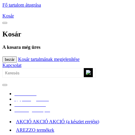
Fő tartalom átugrása
Kosár
Kosár
A kosara még üres
Kosár tartalmának megjelenítése
bezár
Kapcsolat
0670/365-7619
epgepoutlet@gmail.com
Vásárlási információk
Elérhetőség, átvételi pont
AKCIÓ AKCIÓ AKCIÓ (a készlet erejéig)
AREZZO termékek