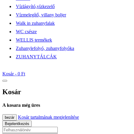
Vízlágyító,vízkezelő
Vízmelegítő, villany boljer
Walk in zuhanyfalak
WC csésze
WELLIS termékek
Zuhanylefolyó, zuhanyfolyóka
ZUHANYTÁLCÁK
Kosár -
0 Ft
Kosár
A kosara még üres
Kosár tartalmának megjelenítése
bezár
Bejelentkezés