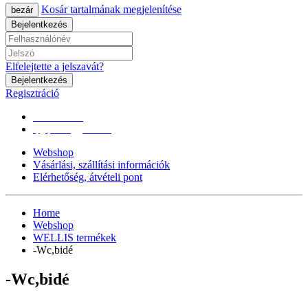
Kosár tartalmának megjelenítése
bezár
Bejelentkezés
Elfelejtette a jelszavát?
Bejelentkezés
Regisztráció
0670/365-7619
epgepoutlet@gmail.com
Webshop
Vásárlási, szállítási információk
Elérhetőség, átvételi pont
Home
Webshop
WELLIS termékek
-Wc,bidé
-Wc,bidé