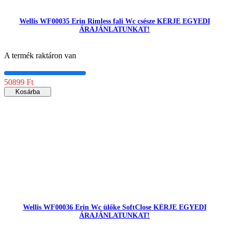
Wellis WF00035 Erin Rimless fali Wc csésze KÉRJE EGYEDI
ÁRAJÁNLATUNKAT!
A termék raktáron van
50899 Ft
Kosárba
Wellis WF00036 Erin Wc ülőke SoftClose KÉRJE EGYEDI
ÁRAJÁNLATUNKAT!