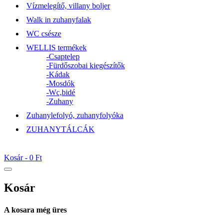
Vízmelegítő, villany boljer
Walk in zuhanyfalak
WC csésze
WELLIS termékek
-Csaptelep
-Fürdőszobai kiegészítők
-Kádak
-Mosdók
-Wc,bidé
-Zuhany
Zuhanylefolyó, zuhanyfolyóka
ZUHANYTÁLCÁK
Kosár -
0 Ft
Kosár
A kosara még üres