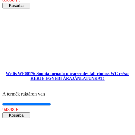
Kosárba
Wellis WF00176 Sophia tornado ultracsendes fali rimless WC csésze
KÉRJE EGYEDI ÁRAJÁNLATUNKAT!
A termék raktáron van
94898 Ft
Kosárba