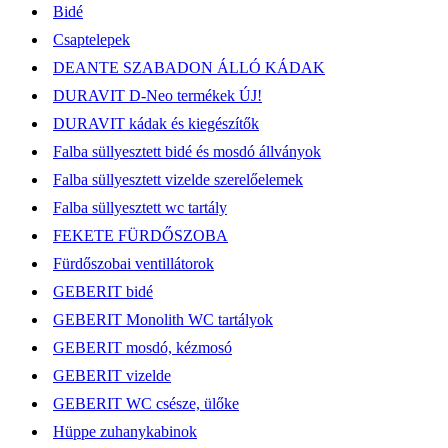
Bidé
Csaptelepek
DEANTE SZABADON ÁLLÓ KÁDAK
DURAVIT D-Neo termékek ÚJ!
DURAVIT kádak és kiegészítők
Falba süllyesztett bidé és mosdó állványok
Falba süllyesztett vizelde szerelőelemek
Falba süllyesztett wc tartály
FEKETE FÜRDŐSZOBA
Fürdőszobai ventillátorok
GEBERIT bidé
GEBERIT Monolith WC tartályok
GEBERIT mosdó, kézmosó
GEBERIT vizelde
GEBERIT WC csésze, ülőke
Hüppe zuhanykabinok