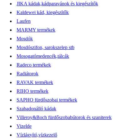
JIKA kádak,kádparavánok és kiegészítők
Kaldewei kád, kiegészítők
Laufen
MARMY termékek
Mosdók
Mosdószifon, sarokszelep stb
Mosogatómedencék,tálcák
Radeco termékek
Radiátorok
RAVAK termékek
RIHO termékek
SAPHO fürdőszobai termékek
Szabadonálló kádak
Villeroy&Boch fürdőszobabútorok és szaniterek
Vizelde
Vízlágyító,vízkezelő