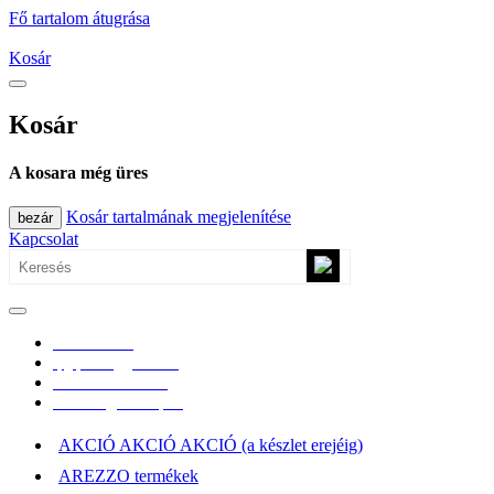
Fő tartalom átugrása
Kosár
Kosár
A kosara még üres
Kosár tartalmának megjelenítése
bezár
Kapcsolat
0670/365-7619
epgepoutlet@gmail.com
Vásárlási információk
Elérhetőség, átvételi pont
AKCIÓ AKCIÓ AKCIÓ (a készlet erejéig)
AREZZO termékek