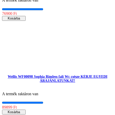
A termék raktáron van
76900 Ft
Kosárba
Wellis WF00098 Sophia Rimless fali Wc csésze KÉRJE EGYEDI
ÁRAJÁNLATUNKAT!
A termék raktáron van
89899 Ft
Kosárba