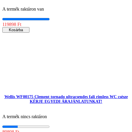
A termék raktáron van
119898 Ft
Kosárba
Wellis WF00175 Clement tornado ultracsendes fali rimless WC csésze
KÉRJE EGYEDI ÁRAJÁNLATUNKAT!
A termék nincs raktáron
89898 Ft