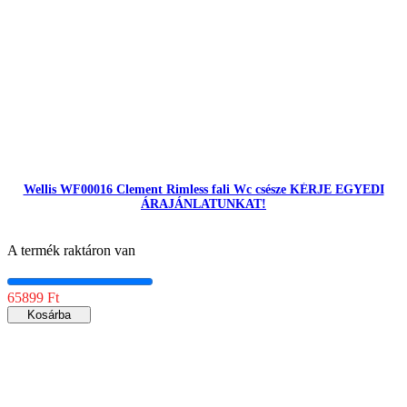
Wellis WF00016 Clement Rimless fali Wc csésze KÉRJE EGYEDI
ÁRAJÁNLATUNKAT!
A termék raktáron van
65899 Ft
Kosárba