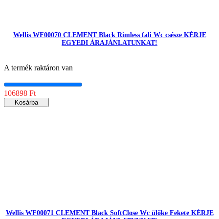
Wellis WF00070 CLEMENT Black Rimless fali Wc csésze KÉRJE
EGYEDI ÁRAJÁNLATUNKAT!
A termék raktáron van
106898 Ft
Kosárba
Wellis WF00071 CLEMENT Black SoftClose Wc ülőke Fekete KÉRJE