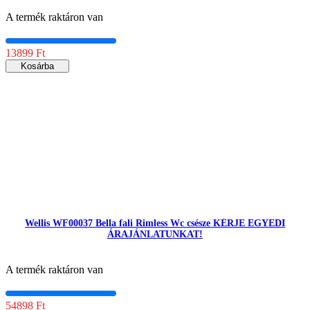
A termék raktáron van
13899 Ft
Kosárba
Wellis WF00037 Bella fali Rimless Wc csésze KÉRJE EGYEDI
ÁRAJÁNLATUNKAT!
A termék raktáron van
54898 Ft