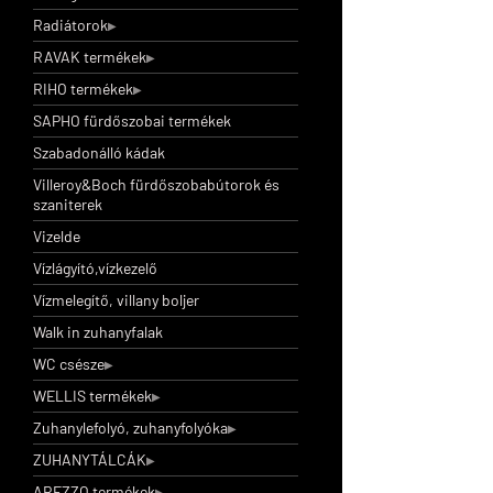
Radiátorok
RAVAK termékek
RIHO termékek
SAPHO fürdőszobai termékek
Szabadonálló kádak
Villeroy&Boch fürdőszobabútorok és
szaniterek
Vizelde
Vízlágyító,vízkezelő
Vízmelegítő, villany boljer
Walk in zuhanyfalak
WC csésze
WELLIS termékek
Zuhanylefolyó, zuhanyfolyóka
ZUHANYTÁLCÁK
AREZZO termékek