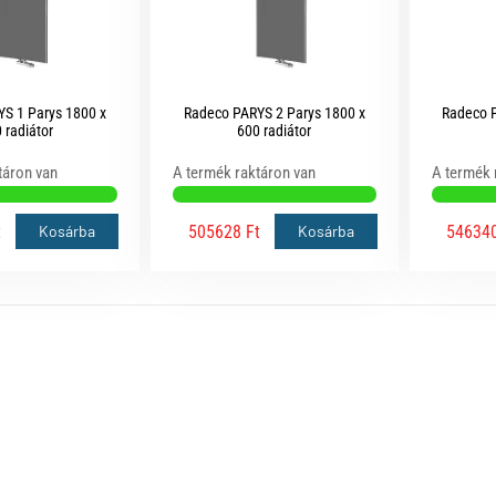
S 1 Parys 1800 x
Radeco PARYS 2 Parys 1800 x
Radeco P
 radiátor
600 radiátor
táron van
A termék raktáron van
A termék 
t
505628 Ft
546340
Kosárba
Kosárba