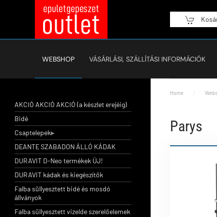
Kosá
Fő tartalom átugrása
WEBSHOP
VÁSÁRLÁSI, SZÁLLÍTÁSI INFORMÁCIÓK
Home
Webs
AKCIÓ AKCIÓ AKCIÓ (a készlet erejéig)
Bidé
Parys
Csaptelepek
DEANTE SZABADON ÁLLÓ KÁDAK
DURAVIT D-Neo termékek ÚJ!
DURAVIT kádak és kiegészítők
Falba süllyesztett bidé és mosdó
állványok
Falba süllyesztett vizelde szerelőelemek