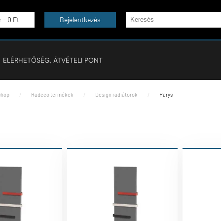
r -
0 Ft
Bejelentkezés
ELÉRHETŐSÉG, ÁTVÉTELI PONT
hop
Radeco termékek
Design radiátorok
Parys