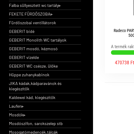
Falba süllyesztett wc tartály
FEKETE FÜRDŐSZOBA
Fürdőszobai ventillátorok
Radeco PARY
GEBERIT bidé
500
GEBERIT Monolith WC tartályok
A termék rak
GEBERIT mosdó, kézmosó
GEBERIT vizelde
470738 F
GEBERIT WC csésze, ülőke
Hüppe zuhanykabinok
JIKA kádak,kádparavánok és
kiegészítők
Kaldewei kád, kiegészítők
Laufen
Mosdók
Mosdószifon, sarokszelep stb
Mosogatómedencék,tálcák