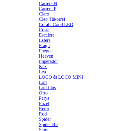
Carrera N
Carrera P
Claro
Cleo Tükörrel
Coral i Coral LED
Costa
Escalera
Esfera
Fragil
Fuego
Heaven
Imperador
Kex
Lea
LOCO és LOCO MINI
Loft
Loft Plus
Orro
Parys
Puzel
Retro
Rod
Spider
Spider Bis
Stone