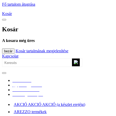
Fő tartalom átugrása
Kosár
Kosár
A kosara még üres
Kosár tartalmának megjelenítése
bezár
Kapcsolat
0670/365-7619
epgepoutlet@gmail.com
Vásárlási információk
Elérhetőség, átvételi pont
AKCIÓ AKCIÓ AKCIÓ (a készlet erejéig)
AREZZO termékek