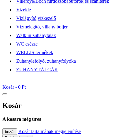
Villeroy&Boch fürdőszobabútorok és szaniterek
Vizelde
Vízlágyító,vízkezelő
Vízmelegítő, villany boljer
Walk in zuhanyfalak
WC csésze
WELLIS termékek
Zuhanylefolyó, zuhanyfolyóka
ZUHANYTÁLCÁK
Kosár -
0 Ft
Kosár
A kosara még üres
Kosár tartalmának megjelenítése
bezár