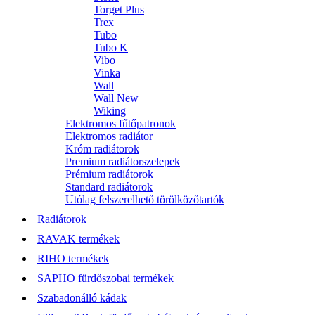
Torget Plus
Trex
Tubo
Tubo K
Vibo
Vinka
Wall
Wall New
Wiking
Elektromos fűtőpatronok
Elektromos radiátor
Króm radiátorok
Premium radiátorszelepek
Prémium radiátorok
Standard radiátorok
Utólag felszerelhető törölközőtartók
Radiátorok
RAVAK termékek
RIHO termékek
SAPHO fürdőszobai termékek
Szabadonálló kádak