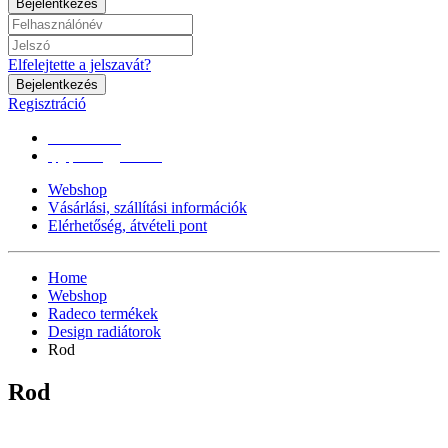
Bejelentkezés
Elfelejtette a jelszavát?
Bejelentkezés
Regisztráció
0670/365-7619
epgepoutlet@gmail.com
Webshop
Vásárlási, szállítási információk
Elérhetőség, átvételi pont
Home
Webshop
Radeco termékek
Design radiátorok
Rod
Rod