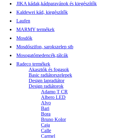
JIKA kádak,kádparavánok és kiegészítők
Kaldewei kád, kiegészítők
Laufen
MARMY termékek
Mosdók
Mosdószifon, sarokszelep stb
Mosogatómedencék,tálcák
Radeco termékek
Akasztók és fogasok
Basic radiátorszelepek
Design lapradiátor
Design radiátorok
Adamo T CR
Albero LED
Alvo
Bari
Bora
Bruno Kolor
Caja
Calle
Carmel