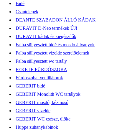
Bidé
Csaptelepek
DEANTE SZABADON ÁLLÓ KÁDAK
DURAVIT D-Neo termékek ÚJ!
DURAVIT kádak és kiegészítők
Falba süllyesztett bidé és mosdó állványok
Falba süllyesztett vizelde szerelőelemek
Falba süllyesztett wc tartály
FEKETE FÜRDŐSZOBA
Fürdőszobai ventillátorok
GEBERIT bidé
GEBERIT Monolith WC tartályok
GEBERIT mosdó, kézmosó
GEBERIT vizelde
GEBERIT WC csésze, ülőke
Hüppe zuhanykabinok