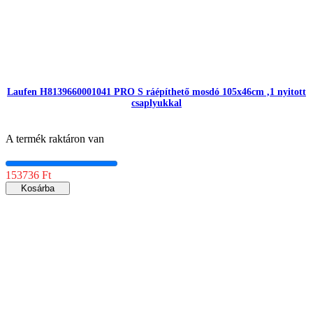
Laufen H8139660001041 PRO S ráépíthető mosdó 105x46cm ,1 nyitott
csaplyukkal
A termék raktáron van
153736 Ft
Kosárba