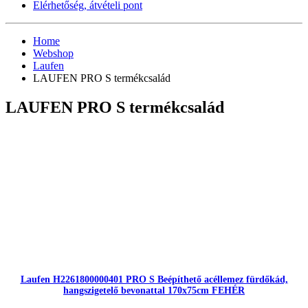
Elérhetőség, átvételi pont
Home
Webshop
Laufen
LAUFEN PRO S termékcsalád
LAUFEN PRO S termékcsalád
Laufen H2261800000401 PRO S Beépíthető acéllemez fürdőkád,
hangszigetelő bevonattal 170x75cm FEHÉR