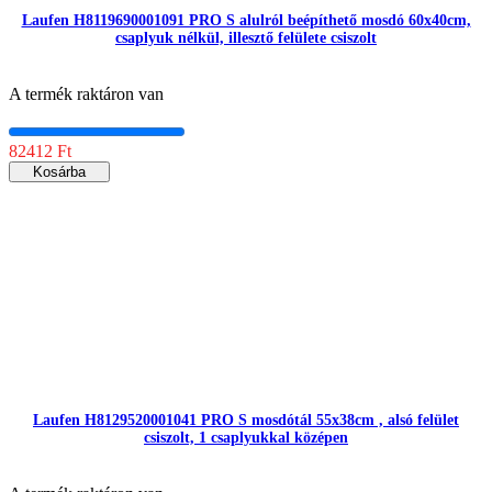
Laufen H8119690001091 PRO S alulról beépíthető mosdó 60x40cm,
csaplyuk nélkül, illesztő felülete csiszolt
A termék raktáron van
82412 Ft
Kosárba
Laufen H8129520001041 PRO S mosdótál 55x38cm , alsó felület
csiszolt, 1 csaplyukkal középen