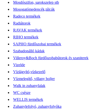
Mosdószifon, sarokszelep stb
Mosogatómedencék,tálcák
Radeco termékek
Radiátorok
RAVAK termékek
RIHO termékek
SAPHO fürdőszobai termékek
Szabadonálló kádak
Villeroy&Boch fürdőszobabútorok és szaniterek
Vizelde
Vízlágyító,vízkezelő
Vízmelegítő, villany boljer
Walk in zuhanyfalak
WC csésze
WELLIS termékek
Zuhanylefolyó, zuhanyfolyóka