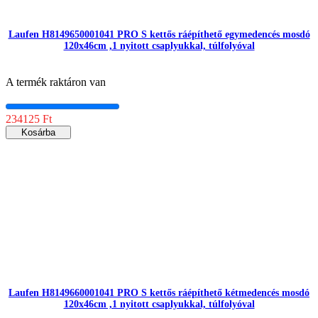
Laufen H8149650001041 PRO S kettős ráépíthető egymedencés mosdó
120x46cm ,1 nyitott csaplyukkal, túlfolyóval
A termék raktáron van
234125 Ft
Kosárba
Laufen H8149660001041 PRO S kettős ráépíthető kétmedencés mosdó
120x46cm ,1 nyitott csaplyukkal, túlfolyóval