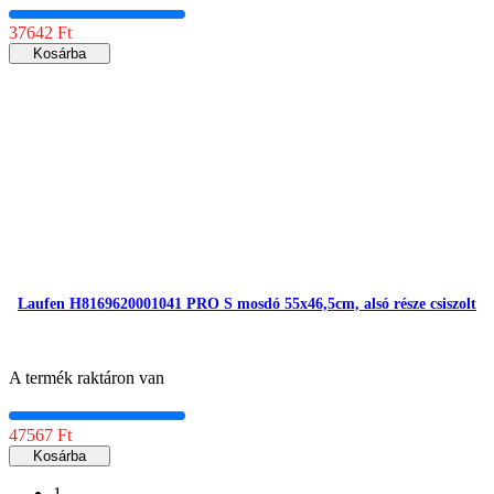
37642 Ft
Kosárba
Laufen H8169620001041 PRO S mosdó 55x46,5cm, alsó része csiszolt
A termék raktáron van
47567 Ft
Kosárba
1