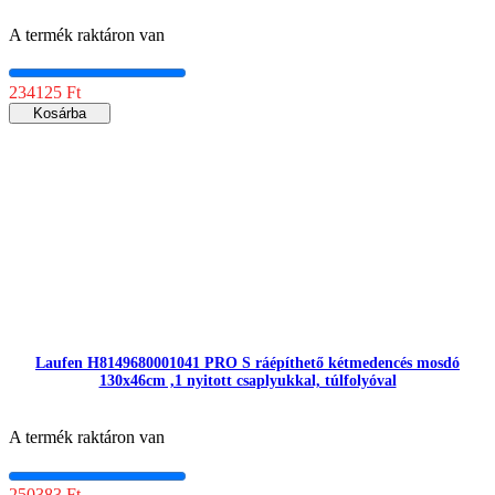
A termék raktáron van
234125 Ft
Kosárba
Laufen H8149680001041 PRO S ráépíthető kétmedencés mosdó
130x46cm ,1 nyitott csaplyukkal, túlfolyóval
A termék raktáron van
250383 Ft