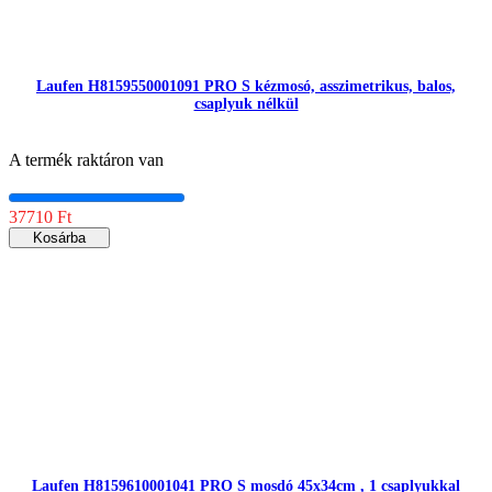
Laufen H8159550001091 PRO S kézmosó, asszimetrikus, balos,
csaplyuk nélkül
A termék raktáron van
37710 Ft
Kosárba
Laufen H8159610001041 PRO S mosdó 45x34cm , 1 csaplyukkal