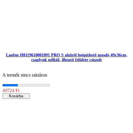
Laufen H8119610001091 PRO S alulról beépíthető mosdó 49x36cm,
csaplyuk nélkül, illesztő felülete csiszolt
A termék nincs raktáron
49724 Ft
Kosárba