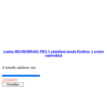
Laufen H8139650001041 PRO S ráépíthető mosdó 85x46cm ,1 nyitott
csaplyukkal
A termék raktáron van
122424 Ft
Kosárba