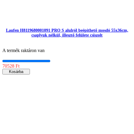
Laufen H8119680001091 PRO S alulról beépíthető mosdó 55x36cm,
csaplyuk nélkül, illesztő felülete csiszolt
A termék raktáron van
70528 Ft
Kosárba