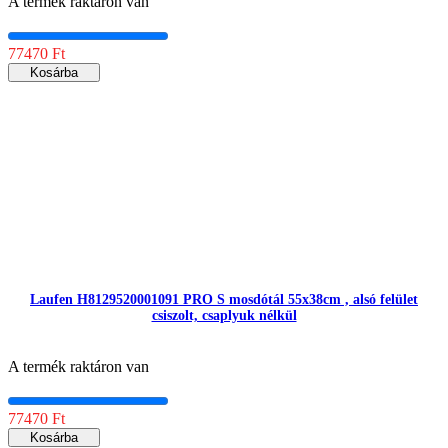
A termék raktáron van
77470 Ft
Kosárba
Laufen H8129520001091 PRO S mosdótál 55x38cm , alsó felület
csiszolt, csaplyuk nélkül
A termék raktáron van
77470 Ft
Kosárba