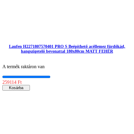
Laufen H2271807570401 PRO S Beépíthető acéllemez fürdőkád,
hangszigetelő bevonattal 180x80cm MATT FEHÉR
A termék raktáron van
259114 Ft
Kosárba