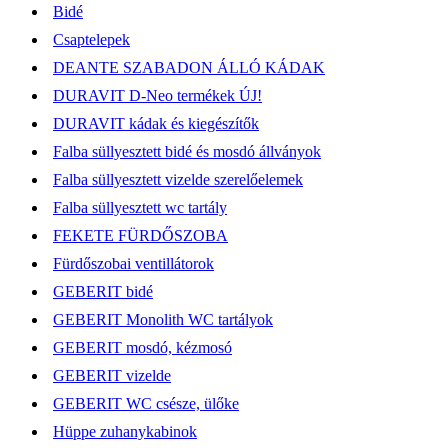
Bidé
Csaptelepek
DEANTE SZABADON ÁLLÓ KÁDAK
DURAVIT D-Neo termékek ÚJ!
DURAVIT kádak és kiegészítők
Falba süllyesztett bidé és mosdó állványok
Falba süllyesztett vizelde szerelőelemek
Falba süllyesztett wc tartály
FEKETE FÜRDŐSZOBA
Fürdőszobai ventillátorok
GEBERIT bidé
GEBERIT Monolith WC tartályok
GEBERIT mosdó, kézmosó
GEBERIT vizelde
GEBERIT WC csésze, ülőke
Hüppe zuhanykabinok