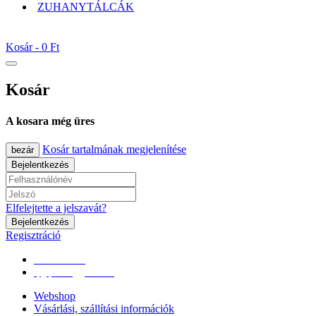
ZUHANYTÁLCÁK
Kosár -
0 Ft
Kosár
A kosara még üres
Kosár tartalmának megjelenítése
bezár
Bejelentkezés
Elfelejtette a jelszavát?
Bejelentkezés
Regisztráció
0670/365-7619
epgepoutlet@gmail.com
Webshop
Vásárlási, szállítási információk