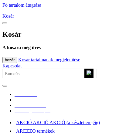
Fő tartalom átugrása
Kosár
Kosár
A kosara még üres
Kosár tartalmának megjelenítése
bezár
Kapcsolat
0670/365-7619
epgepoutlet@gmail.com
Vásárlási információk
Elérhetőség, átvételi pont
AKCIÓ AKCIÓ AKCIÓ (a készlet erejéig)
AREZZO termékek