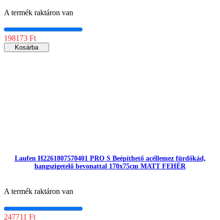
A termék raktáron van
198173 Ft
Kosárba
Laufen H2261807570401 PRO S Beépíthető acéllemez fürdőkád,
hangszigetelő bevonattal 170x75cm MATT FEHÉR
A termék raktáron van
247711 Ft