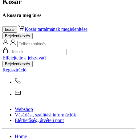
Kosár
A kosara még üres
Kosár tartalmának megjelenítése
bezár
Bejelentkezés
Elfelejtette a jelszavát?
Bejelentkezés
Regisztráció
0670/365-7619
epgepoutlet@gmail.com
Webshop
Vásárlási, szállítási információk
Elérhetőség, átvételi pont
Home