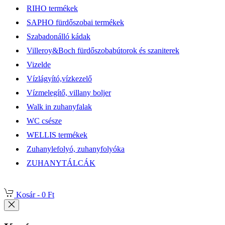
RIHO termékek
SAPHO fürdőszobai termékek
Szabadonálló kádak
Villeroy&Boch fürdőszobabútorok és szaniterek
Vizelde
Vízlágyító,vízkezelő
Vízmelegítő, villany boljer
Walk in zuhanyfalak
WC csésze
WELLIS termékek
Zuhanylefolyó, zuhanyfolyóka
ZUHANYTÁLCÁK
Kosár -
0 Ft