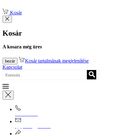
Fő tartalom átugrása
Kosár
Kosár
A kosara még üres
Kosár tartalmának megjelenítése
bezár
Kapcsolat
0670/365-7619
epgepoutlet@gmail.com
Vásárlási információk