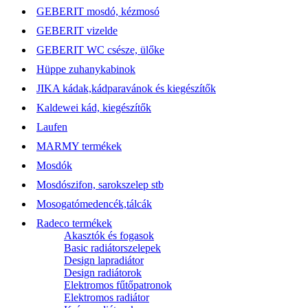
GEBERIT mosdó, kézmosó
GEBERIT vizelde
GEBERIT WC csésze, ülőke
Hüppe zuhanykabinok
JIKA kádak,kádparavánok és kiegészítők
Kaldewei kád, kiegészítők
Laufen
MARMY termékek
Mosdók
Mosdószifon, sarokszelep stb
Mosogatómedencék,tálcák
Radeco termékek
Akasztók és fogasok
Basic radiátorszelepek
Design lapradiátor
Design radiátorok
Elektromos fűtőpatronok
Elektromos radiátor