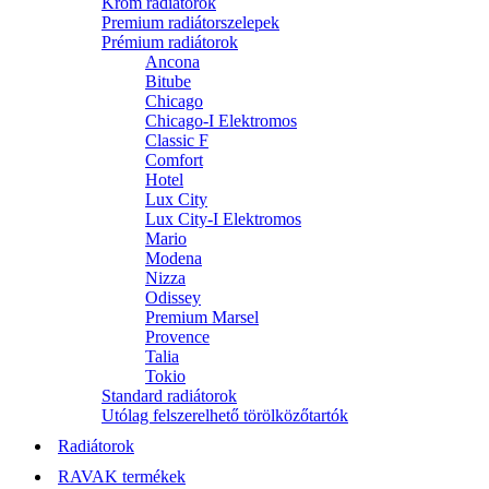
Króm radiátorok
Premium radiátorszelepek
Prémium radiátorok
Ancona
Bitube
Chicago
Chicago-I Elektromos
Classic F
Comfort
Hotel
Lux City
Lux City-I Elektromos
Mario
Modena
Nizza
Odissey
Premium Marsel
Provence
Talia
Tokio
Standard radiátorok
Utólag felszerelhető törölközőtartók
Radiátorok
RAVAK termékek