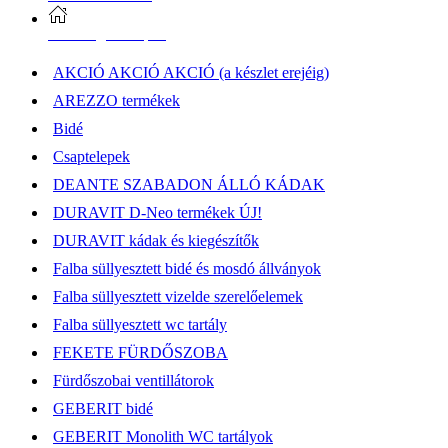
Elérhetőség, átvételi pont
AKCIÓ AKCIÓ AKCIÓ (a készlet erejéig)
AREZZO termékek
Bidé
Csaptelepek
DEANTE SZABADON ÁLLÓ KÁDAK
DURAVIT D-Neo termékek ÚJ!
DURAVIT kádak és kiegészítők
Falba süllyesztett bidé és mosdó állványok
Falba süllyesztett vizelde szerelőelemek
Falba süllyesztett wc tartály
FEKETE FÜRDŐSZOBA
Fürdőszobai ventillátorok
GEBERIT bidé
GEBERIT Monolith WC tartályok