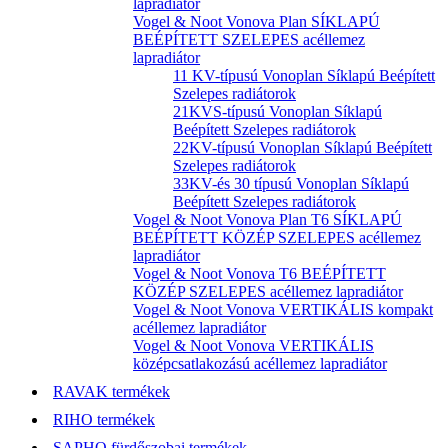
lapradiátor
Vogel & Noot Vonova Plan SÍKLAPÚ
BEÉPÍTETT SZELEPES acéllemez
lapradiátor
11 KV-típusú Vonoplan Síklapú Beépített
Szelepes radiátorok
21KVS-típusú Vonoplan Síklapú
Beépített Szelepes radiátorok
22KV-típusú Vonoplan Síklapú Beépített
Szelepes radiátorok
33KV-és 30 típusú Vonoplan Síklapú
Beépített Szelepes radiátorok
Vogel & Noot Vonova Plan T6 SÍKLAPÚ
BEÉPÍTETT KÖZÉP SZELEPES acéllemez
lapradiátor
Vogel & Noot Vonova T6 BEÉPÍTETT
KÖZÉP SZELEPES acéllemez lapradiátor
Vogel & Noot Vonova VERTIKÁLIS kompakt
acéllemez lapradiátor
Vogel & Noot Vonova VERTIKÁLIS
középcsatlakozású acéllemez lapradiátor
RAVAK termékek
RIHO termékek
SAPHO fürdőszobai termékek