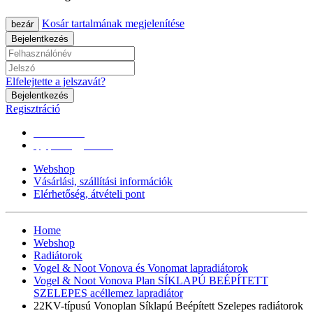
Kosár tartalmának megjelenítése
bezár
Bejelentkezés
Elfelejtette a jelszavát?
Bejelentkezés
Regisztráció
0670/365-7619
epgepoutlet@gmail.com
Webshop
Vásárlási, szállítási információk
Elérhetőség, átvételi pont
Home
Webshop
Radiátorok
Vogel & Noot Vonova és Vonomat lapradiátorok
Vogel & Noot Vonova Plan SÍKLAPÚ BEÉPÍTETT
SZELEPES acéllemez lapradiátor
22KV-típusú Vonoplan Síklapú Beépített Szelepes radiátorok