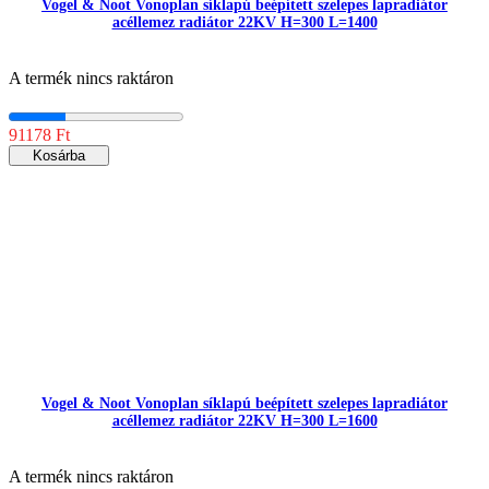
Vogel & Noot Vonoplan síklapú beépített szelepes lapradiátor
acéllemez radiátor 22KV H=300 L=1400
A termék nincs raktáron
91178 Ft
Kosárba
Vogel & Noot Vonoplan síklapú beépített szelepes lapradiátor
acéllemez radiátor 22KV H=300 L=1600
A termék nincs raktáron