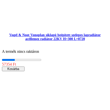
Vogel & Noot Vonoplan síklapú beépített szelepes lapradiátor
acéllemez radiátor 22KV H=300 L=0720
A termék nincs raktáron
57354 Ft
Kosárba