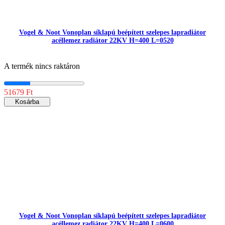
Vogel & Noot Vonoplan síklapú beépített szelepes lapradiátor
acéllemez radiátor 22KV H=400 L=0520
A termék nincs raktáron
51679 Ft
Kosárba
Vogel & Noot Vonoplan síklapú beépített szelepes lapradiátor
acéllemez radiátor 22KV H=400 L=0600