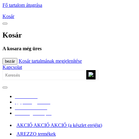
Fő tartalom átugrása
Kosár
Kosár
A kosara még üres
Kosár tartalmának megjelenítése
bezár
Kapcsolat
0670/365-7619
epgepoutlet@gmail.com
Vásárlási információk
Elérhetőség, átvételi pont
AKCIÓ AKCIÓ AKCIÓ (a készlet erejéig)
AREZZO termékek