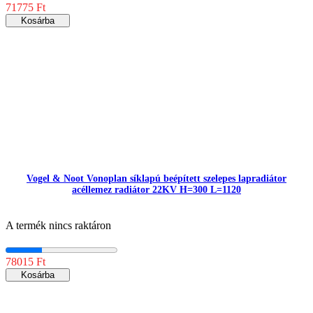
71775 Ft
Kosárba
Vogel & Noot Vonoplan síklapú beépített szelepes lapradiátor
acéllemez radiátor 22KV H=300 L=1120
A termék nincs raktáron
78015 Ft
Kosárba