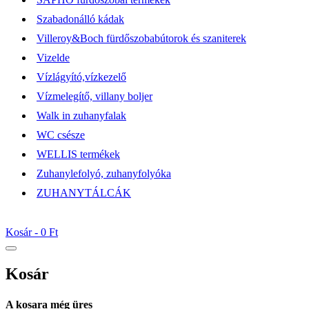
Szabadonálló kádak
Villeroy&Boch fürdőszobabútorok és szaniterek
Vizelde
Vízlágyító,vízkezelő
Vízmelegítő, villany boljer
Walk in zuhanyfalak
WC csésze
WELLIS termékek
Zuhanylefolyó, zuhanyfolyóka
ZUHANYTÁLCÁK
Kosár -
0 Ft
Kosár
A kosara még üres