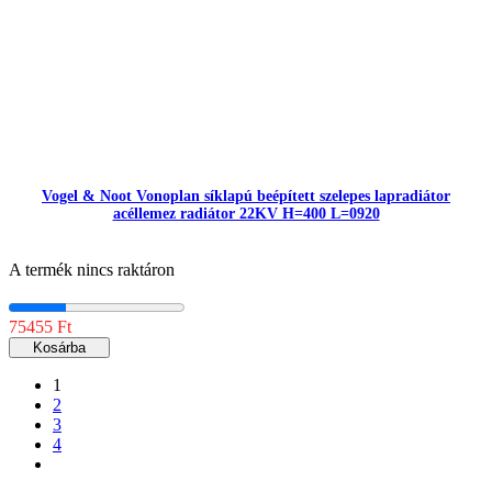
Vogel & Noot Vonoplan síklapú beépített szelepes lapradiátor
acéllemez radiátor 22KV H=400 L=0920
A termék nincs raktáron
75455 Ft
Kosárba
1
2
3
4