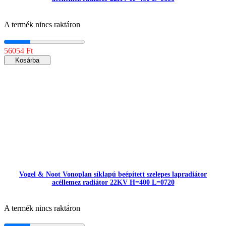
A termék nincs raktáron
56054 Ft
Kosárba
Vogel & Noot Vonoplan síklapú beépített szelepes lapradiátor
acéllemez radiátor 22KV H=400 L=0720
A termék nincs raktáron