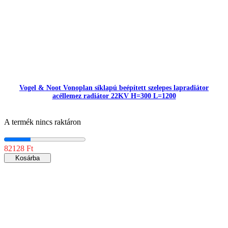
Vogel & Noot Vonoplan síklapú beépített szelepes lapradiátor
acéllemez radiátor 22KV H=300 L=1200
A termék nincs raktáron
82128 Ft
Kosárba