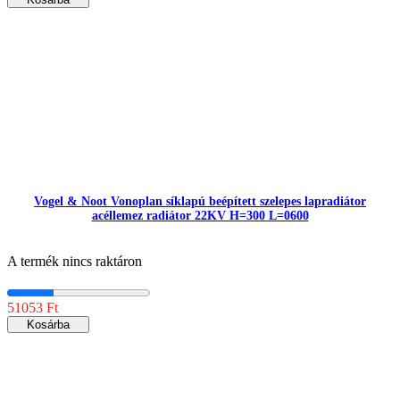
Vogel & Noot Vonoplan síklapú beépített szelepes lapradiátor
acéllemez radiátor 22KV H=300 L=0600
A termék nincs raktáron
51053 Ft
Kosárba