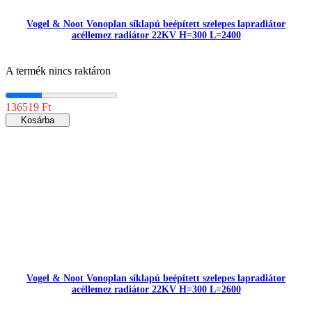
Vogel & Noot Vonoplan síklapú beépített szelepes lapradiátor
acéllemez radiátor 22KV H=300 L=2400
A termék nincs raktáron
136519 Ft
Kosárba
Vogel & Noot Vonoplan síklapú beépített szelepes lapradiátor
acéllemez radiátor 22KV H=300 L=2600