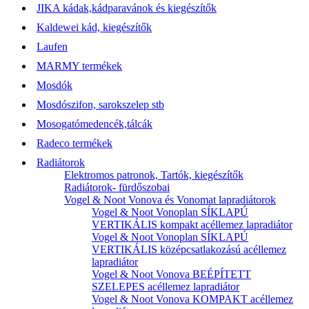
JIKA kádak,kádparavánok és kiegészítők
Kaldewei kád, kiegészítők
Laufen
MARMY termékek
Mosdók
Mosdószifon, sarokszelep stb
Mosogatómedencék,tálcák
Radeco termékek
Radiátorok
Elektromos patronok, Tartók, kiegészítők
Radiátorok- fürdőszobai
Vogel & Noot Vonova és Vonomat lapradiátorok
Vogel & Noot Vonoplan SÍKLAPÚ
VERTIKÁLIS kompakt acéllemez lapradiátor
Vogel & Noot Vonoplan SÍKLAPÚ
VERTIKÁLIS középcsatlakozású acéllemez
lapradiátor
Vogel & Noot Vonova BEÉPÍTETT
SZELEPES acéllemez lapradiátor
Vogel & Noot Vonova KOMPAKT acéllemez