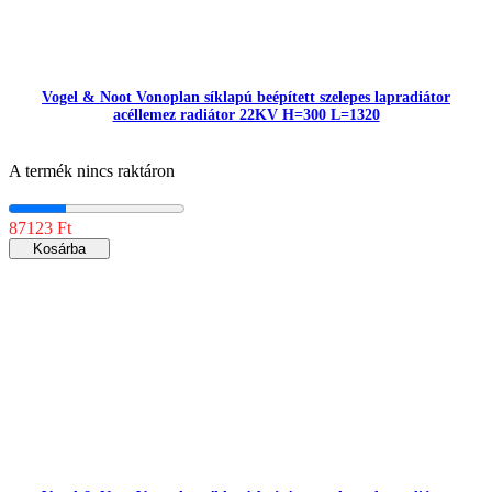
Vogel & Noot Vonoplan síklapú beépített szelepes lapradiátor
acéllemez radiátor 22KV H=300 L=1320
A termék nincs raktáron
87123 Ft
Kosárba