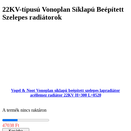
22KV-típusú Vonoplan Síklapú Beépített
Szelepes radiátorok
Vogel & Noot Vonoplan síklapú beépített szelepes lapradiátor
acéllemez radiátor 22KV H=300 L=0520
A termék nincs raktáron
47038 Ft
Kosárba