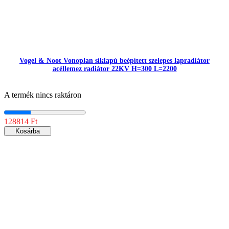
Vogel & Noot Vonoplan síklapú beépített szelepes lapradiátor
acéllemez radiátor 22KV H=300 L=2200
A termék nincs raktáron
128814 Ft
Kosárba