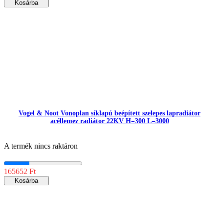
Kosárba
Vogel & Noot Vonoplan síklapú beépített szelepes lapradiátor
acéllemez radiátor 22KV H=300 L=3000
A termék nincs raktáron
165652 Ft
Kosárba