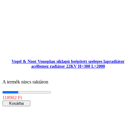
Vogel & Noot Vonoplan síklapú beépített szelepes lapradiátor
acéllemez radiátor 22KV H=300 L=2000
A termék nincs raktáron
118902 Ft
Kosárba