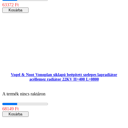
63372 Ft
Kosárba
Vogel & Noot Vonoplan síklapú beépített szelepes lapradiátor
acéllemez radiátor 22KV H=400 L=0800
A termék nincs raktáron
68149 Ft
Kosárba