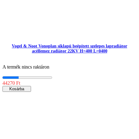
Vogel & Noot Vonoplan síklapú beépített szelepes lapradiátor
acéllemez radiátor 22KV H=400 L=0400
A termék nincs raktáron
44270 Ft
Kosárba