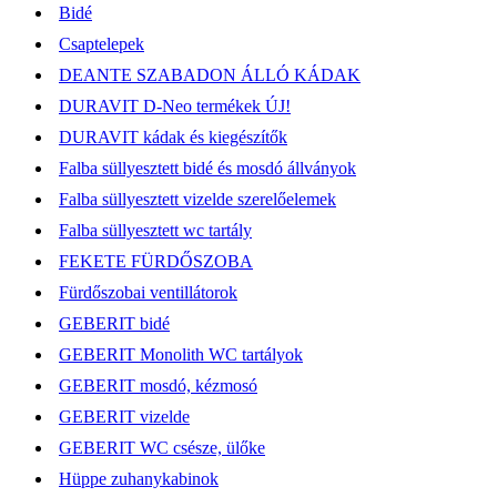
Bidé
Csaptelepek
DEANTE SZABADON ÁLLÓ KÁDAK
DURAVIT D-Neo termékek ÚJ!
DURAVIT kádak és kiegészítők
Falba süllyesztett bidé és mosdó állványok
Falba süllyesztett vizelde szerelőelemek
Falba süllyesztett wc tartály
FEKETE FÜRDŐSZOBA
Fürdőszobai ventillátorok
GEBERIT bidé
GEBERIT Monolith WC tartályok
GEBERIT mosdó, kézmosó
GEBERIT vizelde
GEBERIT WC csésze, ülőke
Hüppe zuhanykabinok