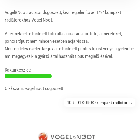
Vogel&Noot radiátor dugószett, kézi légtelenítővel 1/2" kompakt
radiátorokhoz Vogel Noot.
A terméknél feltűntetett fotó általános radiátor fotó, a méreteket,
pontos típust nem minden esetben adja vissza.
Megrendelés esetén kérjük a feltüntetett pontos típust vegye figyelembe
ami megegyezik a gyártó által használt típus megjelölésével.
Raktárkészlet:
Cikkszám: vogel noot dugószett
10-tip (1 SOROS) kompakt radiátorok