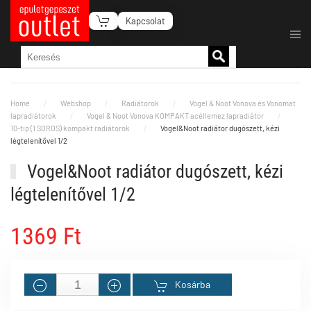
Kapcsolat
Fő tartalom átugrása
Home
Webshop
Radiátorok
Vogel & Noot Vonova és Vonomat
lapradiátorok
Vogel & Noot Vonova KOMPAKT acéllemez lapradiátor
10-tip (1 SOROS) kompakt radiátorok
Vogel&Noot radiátor dugószett, kézi
légtelenítővel 1/2
Vogel&Noot radiátor dugószett, kézi
légtelenítővel 1/2
1369 Ft
Kosárba