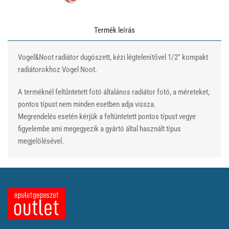
Termék leírás
Vogel&Noot radiátor dugószett, kézi légtelenítővel 1/2" kompakt
radiátorokhoz Vogel Noot.
A terméknél feltűntetett fotó általános radiátor fotó, a méreteket,
pontos típust nem minden esetben adja vissza.
Megrendelés esetén kérjük a feltüntetett pontos típust vegye
figyelembe ami megegyezik a gyártó által használt típus
megjelölésével.