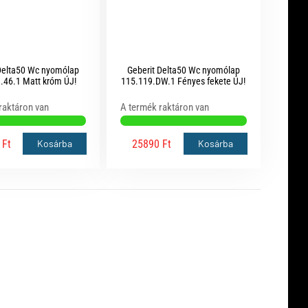
Delta50 Wc nyomólap
Geberit Delta50 Wc nyomólap
.46.1 Matt króm ÚJ!
115.119.DW.1 Fényes fekete ÚJ!
raktáron van
A termék raktáron van
 Ft
25890 Ft
Kosárba
Kosárba