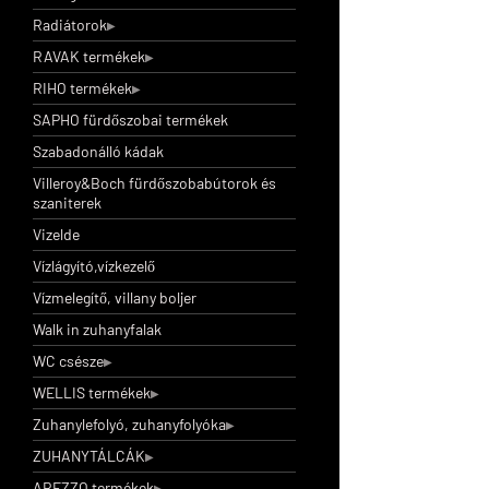
Radiátorok
RAVAK termékek
RIHO termékek
SAPHO fürdőszobai termékek
Szabadonálló kádak
Villeroy&Boch fürdőszobabútorok és
szaniterek
Vizelde
Vízlágyító,vízkezelő
Vízmelegítő, villany boljer
Walk in zuhanyfalak
WC csésze
WELLIS termékek
Zuhanylefolyó, zuhanyfolyóka
ZUHANYTÁLCÁK
AREZZO termékek