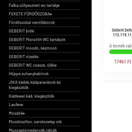
Falba süllyesztett wc tartály
FEKETE FÜRDŐSZOBA
Fürdőszobai ventillátorok
Geberit Del
GEBERIT bidé
115.119.11.
GEBERIT Monolith WC tartályok
A termék rak
GEBERIT mosdó, kézmosó
GEBERIT vizelde
17461 Ft
GEBERIT WC csésze, ülőke
Hüppe zuhanykabinok
JIKA kádak,kádparavánok és
kiegészítők
Kaldewei kád, kiegészítők
Laufen
Mosdók
Mosdószifon, sarokszelep stb
Mosogatómedencék,tálcák