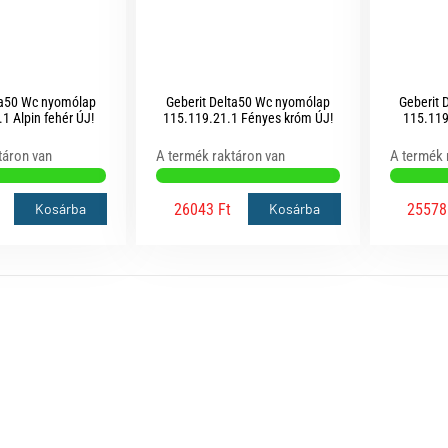
ta50 Wc nyomólap
Geberit Delta50 Wc nyomólap
Geberit 
1 Alpin fehér ÚJ!
115.119.21.1 Fényes króm ÚJ!
115.119
táron van
A termék raktáron van
A termék 
26043 Ft
25578
Kosárba
Kosárba