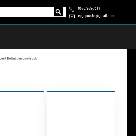
0670/365-7619
epgepoutlet@gmail.com
berit Delta50 nyomólapok