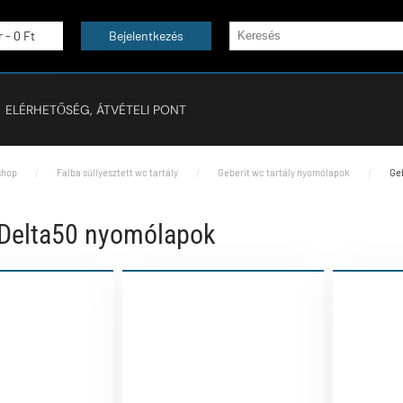
r -
0 Ft
Bejelentkezés
ELÉRHETŐSÉG, ÁTVÉTELI PONT
hop
Falba süllyesztett wc tartály
Geberit wc tartály nyomólapok
Ge
 Delta50 nyomólapok