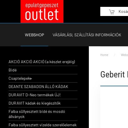
Kosá
Fő tartalom átugrása
WEBSHOP
VÁSÁRLÁSI, SZÁLLÍTÁSI INFORMÁCIÓK
Home
Webs
AKCIÓ AKCIÓ AKCIÓ (a készlet erejéig)
Bidé
Geberit
Csaptelepek
DEANTE SZABADON ÁLLÓ KÁDAK
DURAVIT D-Neo termékek ÚJ!
DURAVIT kádak és kiegészítők
Falba süllyesztett bidé és mosdó
állványok
Falba süllyesztett vizelde szerelőelemek