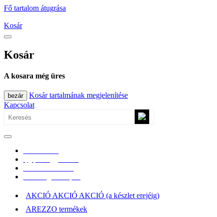
Fő tartalom átugrása
Kosár
Kosár
A kosara még üres
Kosár tartalmának megjelenítése
bezár
Kapcsolat
0670/365-7619
epgepoutlet@gmail.com
Vásárlási információk
Elérhetőség, átvételi pont
AKCIÓ AKCIÓ AKCIÓ (a készlet erejéig)
AREZZO termékek