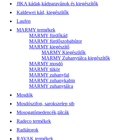
JIKA kádak,kádparavánok és kiegészítők
Kaldewei kád, kiegészítők
Laufen
MARMY termékek
MARMY fürdőkád
MARMY fürdőszobabútor
MARMY kiegészítő
MARMY Kiegészítők
MARMY Zuhanytálca kiegészítők
MARMY mosdó
MARMY tükör
MARMY zuhanyfal
MARMY zuhanykabin
MARMY zuhanytálca
Mosdók
Mosdószifon, sarokszelep stb
Mosogatómedencék,tálcák
Radeco termékek
Radiátorok
RAVAK termékek