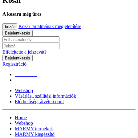
Kosár
A kosara még üres
Kosár tartalmának megjelenítése
bezár
Bejelentkezés
Elfelejtette a jelszavát?
Bejelentkezés
Regisztráció
0670/365-7619
epgepoutlet@gmail.com
Webshop
Vásárlási, szállítási információk
Elérhetőség, átvételi pont
Home
Webshop
MARMY termékek
MARMY kiegészítő