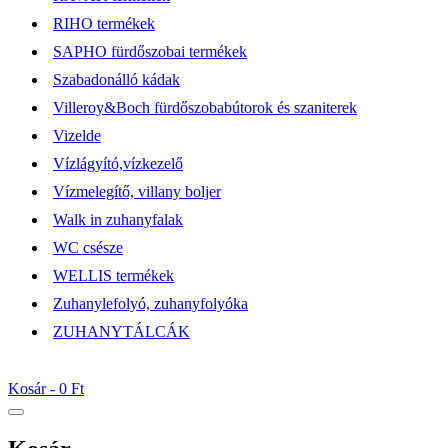
RIHO termékek
SAPHO fürdőszobai termékek
Szabadonálló kádak
Villeroy&Boch fürdőszobabútorok és szaniterek
Vizelde
Vízlágyító,vízkezelő
Vízmelegítő, villany boljer
Walk in zuhanyfalak
WC csésze
WELLIS termékek
Zuhanylefolyó, zuhanyfolyóka
ZUHANYTÁLCÁK
Kosár -
0 Ft