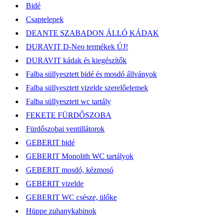
Bidé
Csaptelepek
DEANTE SZABADON ÁLLÓ KÁDAK
DURAVIT D-Neo termékek ÚJ!
DURAVIT kádak és kiegészítők
Falba süllyesztett bidé és mosdó állványok
Falba süllyesztett vizelde szerelőelemek
Falba süllyesztett wc tartály
FEKETE FÜRDŐSZOBA
Fürdőszobai ventillátorok
GEBERIT bidé
GEBERIT Monolith WC tartályok
GEBERIT mosdó, kézmosó
GEBERIT vizelde
GEBERIT WC csésze, ülőke
Hüppe zuhanykabinok