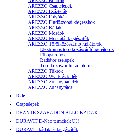
AREZZO Bútorok
AREZZO Csaptelepek
AREZZO Esőztetők
AREZZO Folyókák
AREZZO Fürdőszobai kiegészítők
AREZZO Kádak
AREZZO Mosdók
AREZZO Mosdótál kiegészítők
AREZZO Törölközőszárító radiátorok
Elektromos törölközőszárító radiátorok
Fűtőpatronok
Radiátor szelepek
Törölközőszárító radiátorok
AREZZO Tükrök
AREZZO WC-k és bidék
AREZZO Zuhanypanelek
AREZZO Zuhanytálca
Bidé
Csaptelepek
DEANTE SZABADON ÁLLÓ KÁDAK
DURAVIT D-Neo termékek ÚJ!
DURAVIT kádak és kiegészítők