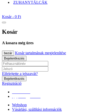
ZUHANYTÁLCÁK
Kosár -
0 Ft
Kosár
A kosara még üres
Kosár tartalmának megjelenítése
bezár
Bejelentkezés
Elfelejtette a jelszavát?
Bejelentkezés
Regisztráció
0670/365-7619
epgepoutlet@gmail.com
Webshop
Vásárlási, szállítási információk