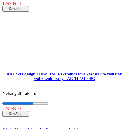
179989 Ft
Kosárba
AREZZO design TUBELINE elektromos törölközőszárító radiátor,
szálcsiszolt arany - AR-TL45100BG
Néhány db raktáron
229989 Ft
Kosárba