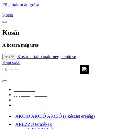
Fő tartalom átugrása
Kosár
Kosár
A kosara még üres
Kosár tartalmának megjelenítése
bezár
Kapcsolat
0670/365-7619
epgepoutlet@gmail.com
Vásárlási információk
Elérhetőség, átvételi pont
AKCIÓ AKCIÓ AKCIÓ (a készlet erejéig)
AREZZO termékek