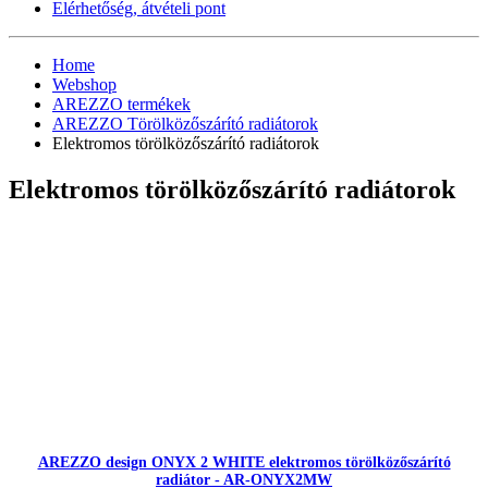
Elérhetőség, átvételi pont
Home
Webshop
AREZZO termékek
AREZZO Törölközőszárító radiátorok
Elektromos törölközőszárító radiátorok
Elektromos törölközőszárító radiátorok
AREZZO design ONYX 2 WHITE elektromos törölközőszárító
radiátor - AR-ONYX2MW