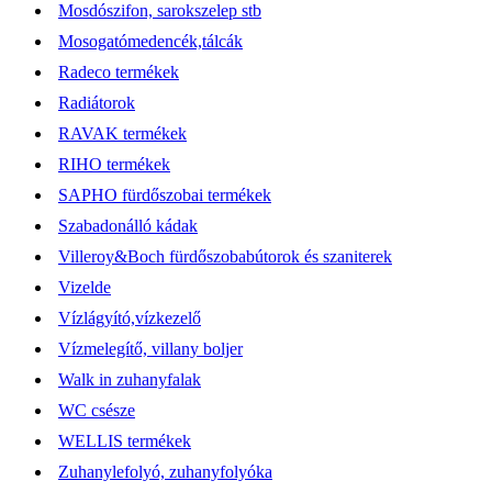
Mosdószifon, sarokszelep stb
Mosogatómedencék,tálcák
Radeco termékek
Radiátorok
RAVAK termékek
RIHO termékek
SAPHO fürdőszobai termékek
Szabadonálló kádak
Villeroy&Boch fürdőszobabútorok és szaniterek
Vizelde
Vízlágyító,vízkezelő
Vízmelegítő, villany boljer
Walk in zuhanyfalak
WC csésze
WELLIS termékek
Zuhanylefolyó, zuhanyfolyóka