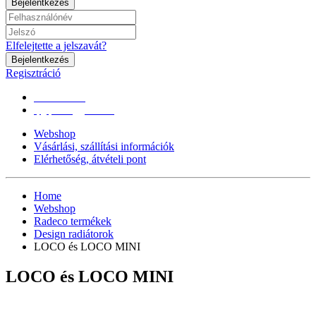
Bejelentkezés
Elfelejtette a jelszavát?
Bejelentkezés
Regisztráció
0670/365-7619
epgepoutlet@gmail.com
Webshop
Vásárlási, szállítási információk
Elérhetőség, átvételi pont
Home
Webshop
Radeco termékek
Design radiátorok
LOCO és LOCO MINI
LOCO és LOCO MINI