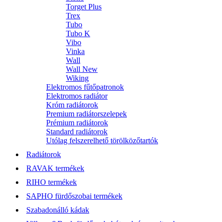
Torget Plus
Trex
Tubo
Tubo K
Vibo
Vinka
Wall
Wall New
Wiking
Elektromos fűtőpatronok
Elektromos radiátor
Króm radiátorok
Premium radiátorszelepek
Prémium radiátorok
Standard radiátorok
Utólag felszerelhető törölközőtartók
Radiátorok
RAVAK termékek
RIHO termékek
SAPHO fürdőszobai termékek
Szabadonálló kádak