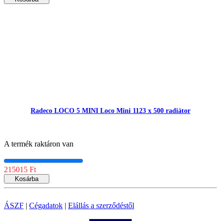
Radeco LOCO 5 MINI Loco Mini 1123 x 500 radiátor
A termék raktáron van
215015 Ft
Kosárba
ÁSZF
|
Cégadatok
|
Elállás a szerződéstől
Árukereső.hu