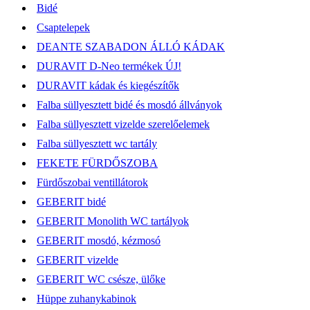
Bidé
Csaptelepek
DEANTE SZABADON ÁLLÓ KÁDAK
DURAVIT D-Neo termékek ÚJ!
DURAVIT kádak és kiegészítők
Falba süllyesztett bidé és mosdó állványok
Falba süllyesztett vizelde szerelőelemek
Falba süllyesztett wc tartály
FEKETE FÜRDŐSZOBA
Fürdőszobai ventillátorok
GEBERIT bidé
GEBERIT Monolith WC tartályok
GEBERIT mosdó, kézmosó
GEBERIT vizelde
GEBERIT WC csésze, ülőke
Hüppe zuhanykabinok