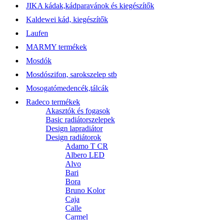
JIKA kádak,kádparavánok és kiegészítők
Kaldewei kád, kiegészítők
Laufen
MARMY termékek
Mosdók
Mosdószifon, sarokszelep stb
Mosogatómedencék,tálcák
Radeco termékek
Akasztók és fogasok
Basic radiátorszelepek
Design lapradiátor
Design radiátorok
Adamo T CR
Albero LED
Alvo
Bari
Bora
Bruno Kolor
Caja
Calle
Carmel