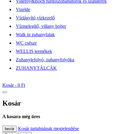
Villeroy&Boch fürdőszobabútorok és szaniterek
Vizelde
Vízlágyító,vízkezelő
Vízmelegítő, villany boljer
Walk in zuhanyfalak
WC csésze
WELLIS termékek
Zuhanylefolyó, zuhanyfolyóka
ZUHANYTÁLCÁK
Kosár -
0 Ft
Kosár
A kosara még üres
Kosár tartalmának megjelenítése
bezár