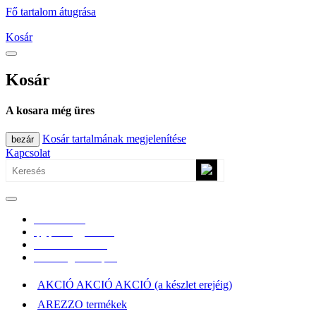
Fő tartalom átugrása
Kosár
Kosár
A kosara még üres
Kosár tartalmának megjelenítése
bezár
Kapcsolat
0670/365-7619
epgepoutlet@gmail.com
Vásárlási információk
Elérhetőség, átvételi pont
AKCIÓ AKCIÓ AKCIÓ (a készlet erejéig)
AREZZO termékek