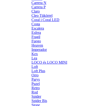
Carrera N
Carrera P
Claro
Cleo Tükörrel
Coral i Coral LED
Costa
Escalera
Esfera
Fragil
Fuego
Heaven
Imperador
Kex
Lea
LOCO és LOCO MINI
Loft
Loft Plus
Orro
Parys
Puzel
Retro
Rod
Spider
Spider Bis
Stone