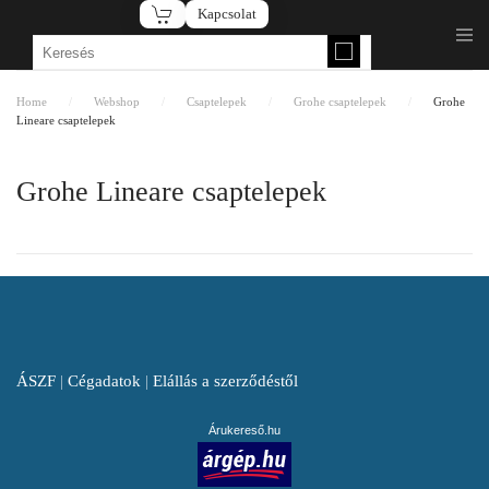
Kapcsolat
Fő tartalom átugrása
Home
Webshop
Csaptelepek
Grohe csaptelepek
Grohe
Lineare csaptelepek
Grohe Lineare csaptelepek
ÁSZF
|
Cégadatok
|
Elállás a szerződéstől
Árukereső.hu