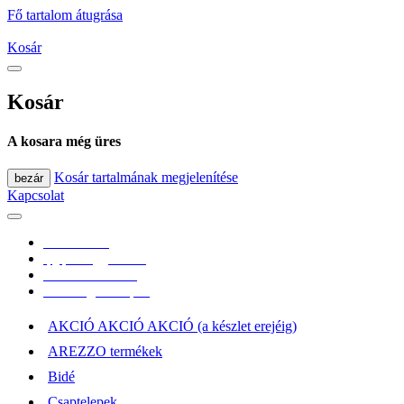
Fő tartalom átugrása
Kosár
Kosár
A kosara még üres
Kosár tartalmának megjelenítése
bezár
Kapcsolat
0670/365-7619
epgepoutlet@gmail.com
Vásárlási információk
Elérhetőség, átvételi pont
AKCIÓ AKCIÓ AKCIÓ (a készlet erejéig)
AREZZO termékek
Bidé
Csaptelepek