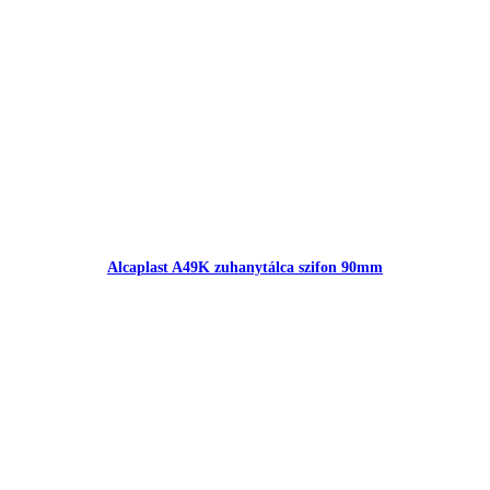
Alcaplast A49K zuhanytálca szifon 90mm