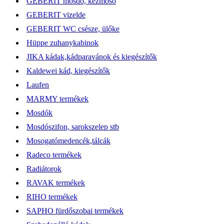
GEBERIT mosdó, kézmosó
GEBERIT vizelde
GEBERIT WC csésze, ülőke
Hüppe zuhanykabinok
JIKA kádak,kádparavánok és kiegészítők
Kaldewei kád, kiegészítők
Laufen
MARMY termékek
Mosdók
Mosdószifon, sarokszelep stb
Mosogatómedencék,tálcák
Radeco termékek
Radiátorok
RAVAK termékek
RIHO termékek
SAPHO fürdőszobai termékek