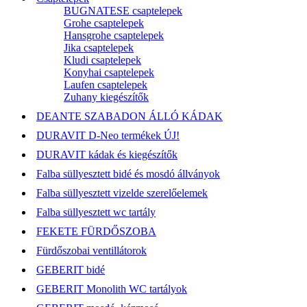
BUGNATESE csaptelepek
Grohe csaptelepek
Hansgrohe csaptelepek
Jika csaptelepek
Kludi csaptelepek
Konyhai csaptelepek
Laufen csaptelepek
Zuhany kiegészítők
DEANTE SZABADON ÁLLÓ KÁDAK
DURAVIT D-Neo termékek ÚJ!
DURAVIT kádak és kiegészítők
Falba süllyesztett bidé és mosdó állványok
Falba süllyesztett vizelde szerelőelemek
Falba süllyesztett wc tartály
FEKETE FÜRDŐSZOBA
Fürdőszobai ventillátorok
GEBERIT bidé
GEBERIT Monolith WC tartályok