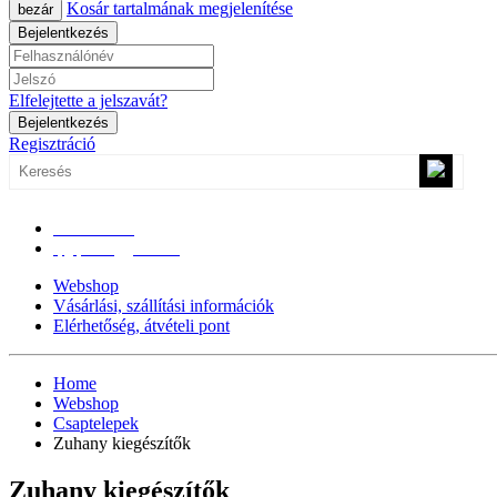
Kosár tartalmának megjelenítése
bezár
Bejelentkezés
Elfelejtette a jelszavát?
Bejelentkezés
Regisztráció
0670/365-7619
epgepoutlet@gmail.com
Webshop
Vásárlási, szállítási információk
Elérhetőség, átvételi pont
Home
Webshop
Csaptelepek
Zuhany kiegészítők
Zuhany kiegészítők