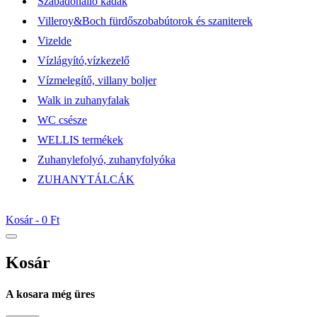
Szabadonálló kádak
Villeroy&Boch fürdőszobabútorok és szaniterek
Vizelde
Vízlágyító,vízkezelő
Vízmelegítő, villany boljer
Walk in zuhanyfalak
WC csésze
WELLIS termékek
Zuhanylefolyó, zuhanyfolyóka
ZUHANYTÁLCÁK
Kosár -
0 Ft
Kosár
A kosara még üres