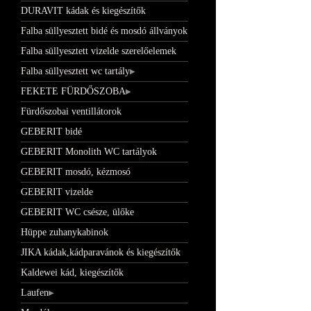
DURAVIT kádak és kiegészítők
Falba süllyesztett bidé és mosdó állványok
Falba süllyesztett vizelde szerelőelemek
Falba süllyesztett wc tartály
FEKETE FÜRDŐSZOBA
Fürdőszobai ventillátorok
GEBERIT bidé
GEBERIT Monolith WC tartályok
GEBERIT mosdó, kézmosó
GEBERIT vizelde
GEBERIT WC csésze, ülőke
Hüppe zuhanykabinok
JIKA kádak,kádparavánok és kiegészítők
Kaldewei kád, kiegészítők
Laufen