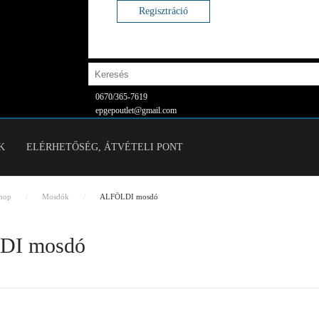
Regisztráció
0670/365-7619
epgepoutlet@gmail.com
K
ELÉRHETŐSÉG, ÁTVÉTELI PONT
hop
Mosdók
ALFÖLDI mosdó
DI mosdó