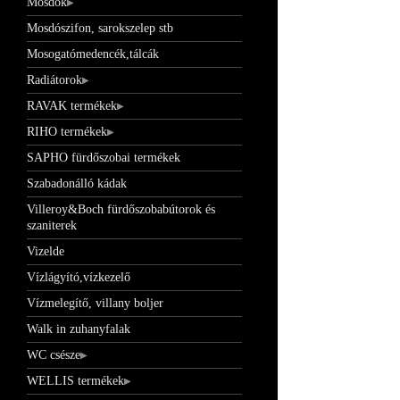
Mosdók
Mosdószifon, sarokszelep stb
Mosogatómedencék,tálcák
Radiátorok
RAVAK termékek
RIHO termékek
SAPHO fürdőszobai termékek
Szabadonálló kádak
Villeroy&Boch fürdőszobabútorok és
szaniterek
Vizelde
Vízlágyító,vízkezelő
Vízmelegítő, villany boljer
Walk in zuhanyfalak
WC csésze
WELLIS termékek