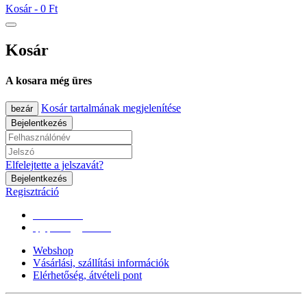
Kosár -
0 Ft
Kosár
A kosara még üres
Kosár tartalmának megjelenítése
bezár
Bejelentkezés
Elfelejtette a jelszavát?
Bejelentkezés
Regisztráció
0670/365-7619
epgepoutlet@gmail.com
Webshop
Vásárlási, szállítási információk
Elérhetőség, átvételi pont