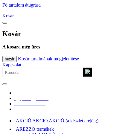
Fő tartalom átugrása
Kosár
Kosár
A kosara még üres
Kosár tartalmának megjelenítése
bezár
Kapcsolat
0670/365-7619
epgepoutlet@gmail.com
Vásárlási információk
Elérhetőség, átvételi pont
AKCIÓ AKCIÓ AKCIÓ (a készlet erejéig)
AREZZO termékek