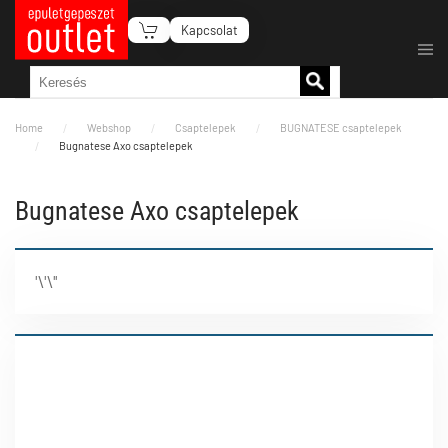
Kapcsolat
Fő tartalom átugrása
Home
Webshop
Csaptelepek
BUGNATESE csaptelepek
Bugnatese Axo csaptelepek
Bugnatese Axo csaptelepek
'\'\''