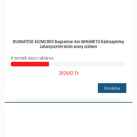
BUGNATESE 602MCRDO Bugnatese Axo MINARETO Kádcsaptelep
zuhanyszettel króm-arany színben
A termék nincs raktáron
202692 Ft
Kosárba