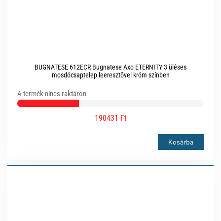
BUGNATESE 612ECR Bugnatese Axo ETERNITY 3 üléses
mosdócsaptelep leeresztővel króm színben
A termék nincs raktáron
190431 Ft
Kosárba