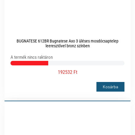
BUGNATESE 612BR Bugnatese Axo 3 üléses mosdócsaptelep
leeresztővel bronz színben
A termék nincs raktáron
192532 Ft
Kosárba