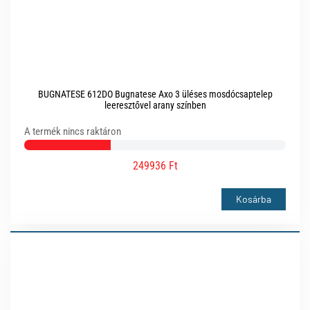
BUGNATESE 612DO Bugnatese Axo 3 üléses mosdócsaptelep
leeresztővel arany színben
A termék nincs raktáron
249936 Ft
Kosárba