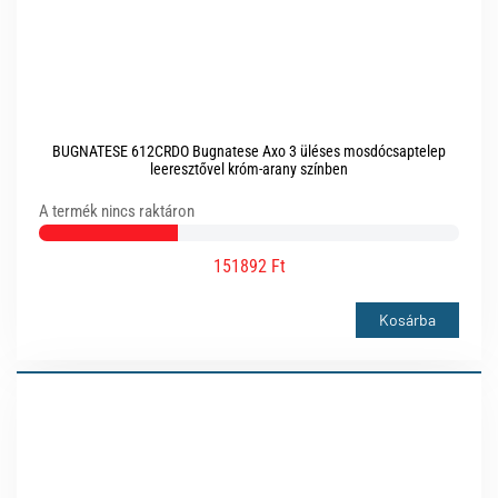
BUGNATESE 612CRDO Bugnatese Axo 3 üléses mosdócsaptelep
leeresztővel króm-arany színben
A termék nincs raktáron
151892 Ft
Kosárba