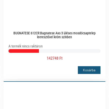
BUGNATESE 612CR Bugnatese Axo 3 üléses mosdócsaptelep
leeresztővel króm színben
A termék nincs raktáron
142748 Ft
Kosárba