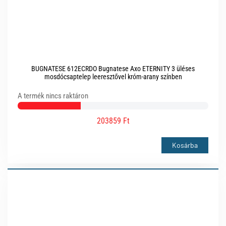
BUGNATESE 612ECRDO Bugnatese Axo ETERNITY 3 üléses
mosdócsaptelep leeresztővel króm-arany színben
A termék nincs raktáron
203859 Ft
Kosárba