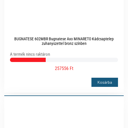
BUGNATESE 602MBR Bugnatese Axo MINARETO Kádcsaptelep
zuhanyszettel bronz színben
A termék nincs raktáron
257556 Ft
Kosárba