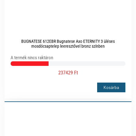
BUGNATESE 612EBR Bugnatese Axo ETERNITY 3 üléses
mosdócsaptelep leeresztővel bronz színben
A termék nincs raktáron
237429 Ft
Kosárba