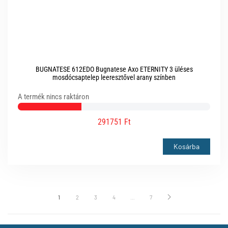
BUGNATESE 612EDO Bugnatese Axo ETERNITY 3 üléses
mosdócsaptelep leeresztővel arany színben
A termék nincs raktáron
291751 Ft
Kosárba
1
2
3
4
…
7