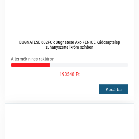
BUGNATESE 602FCR Bugnatese Axo FENICE Kádcsaptelep
zuhanyszettel króm színben
A termék nincs raktáron
193548 Ft
Kosárba