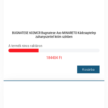
BUGNATESE 602MCR Bugnatese Axo MINARETO Kádcsaptelep
zuhanyszettel króm színben
A termék nincs raktáron
184404 Ft
Kosárba