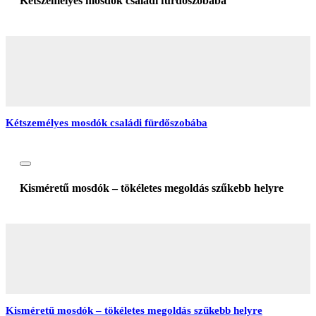
Kétszemélyes mosdók családi fürdőszobába
Kétszemélyes mosdók családi fürdőszobába
Kisméretű mosdók – tökéletes megoldás szűkebb helyre
Kisméretű mosdók – tökéletes megoldás szűkebb helyre