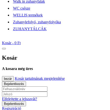
Walk in zuhanyfalak
WC csésze
WELLIS termékek
Zuhanylefolyó, zuhanyfolyóka
ZUHANYTÁLCÁK
Kosár -
0 Ft
Kosár
A kosara még üres
Kosár tartalmának megjelenítése
bezár
Bejelentkezés
Elfelejtette a jelszavát?
Bejelentkezés
Regisztráció