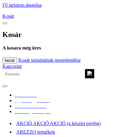
Fő tartalom átugrása
Kosár
Kosár
A kosara még üres
Kosár tartalmának megjelenítése
bezár
Kapcsolat
0670/365-7619
epgepoutlet@gmail.com
Vásárlási információk
Elérhetőség, átvételi pont
AKCIÓ AKCIÓ AKCIÓ (a készlet erejéig)
AREZZO termékek