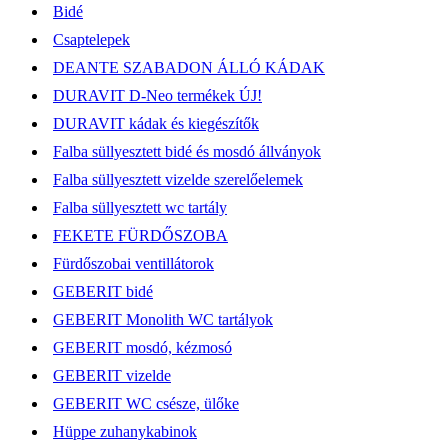
Bidé
Csaptelepek
DEANTE SZABADON ÁLLÓ KÁDAK
DURAVIT D-Neo termékek ÚJ!
DURAVIT kádak és kiegészítők
Falba süllyesztett bidé és mosdó állványok
Falba süllyesztett vizelde szerelőelemek
Falba süllyesztett wc tartály
FEKETE FÜRDŐSZOBA
Fürdőszobai ventillátorok
GEBERIT bidé
GEBERIT Monolith WC tartályok
GEBERIT mosdó, kézmosó
GEBERIT vizelde
GEBERIT WC csésze, ülőke
Hüppe zuhanykabinok