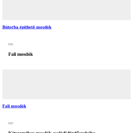
Bútorba építhető mosdók
Fali mosdók
Fali mosdók