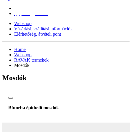
0670/365-7619
epgepoutlet@gmail.com
Webshop
Vásárlási, szállítási információk
Elérhetőség, átvételi pont
Home
Webshop
RAVAK termékek
Mosdók
Mosdók
Bútorba építhető mosdók