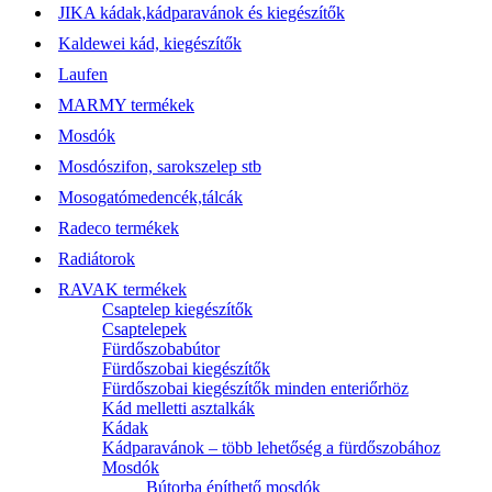
JIKA kádak,kádparavánok és kiegészítők
Kaldewei kád, kiegészítők
Laufen
MARMY termékek
Mosdók
Mosdószifon, sarokszelep stb
Mosogatómedencék,tálcák
Radeco termékek
Radiátorok
RAVAK termékek
Csaptelep kiegészítők
Csaptelepek
Fürdőszobabútor
Fürdőszobai kiegészítők
Fürdőszobai kiegészítők minden enteriőrhöz
Kád melletti asztalkák
Kádak
Kádparavánok – több lehetőség a fürdőszobához
Mosdók
Bútorba építhető mosdók