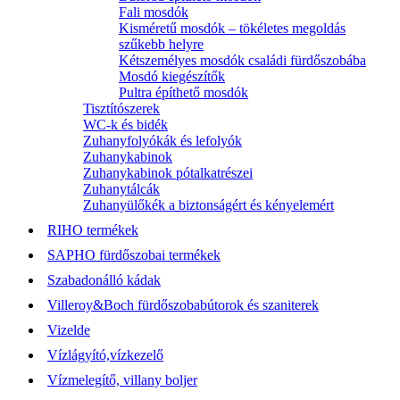
Fali mosdók
Kisméretű mosdók – tökéletes megoldás
szűkebb helyre
Kétszemélyes mosdók családi fürdőszobába
Mosdó kiegészítők
Pultra építhető mosdók
Tisztítószerek
WC-k és bidék
Zuhanyfolyókák és lefolyók
Zuhanykabinok
Zuhanykabinok pótalkatrészei
Zuhanytálcák
Zuhanyülőkék a biztonságért és kényelemért
RIHO termékek
SAPHO fürdőszobai termékek
Szabadonálló kádak
Villeroy&Boch fürdőszobabútorok és szaniterek
Vizelde
Vízlágyító,vízkezelő
Vízmelegítő, villany boljer