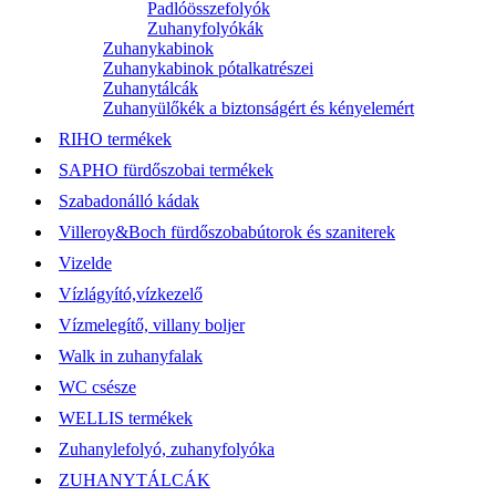
Padlóösszefolyók
Zuhanyfolyókák
Zuhanykabinok
Zuhanykabinok pótalkatrészei
Zuhanytálcák
Zuhanyülőkék a biztonságért és kényelemért
RIHO termékek
SAPHO fürdőszobai termékek
Szabadonálló kádak
Villeroy&Boch fürdőszobabútorok és szaniterek
Vizelde
Vízlágyító,vízkezelő
Vízmelegítő, villany boljer
Walk in zuhanyfalak
WC csésze
WELLIS termékek
Zuhanylefolyó, zuhanyfolyóka
ZUHANYTÁLCÁK