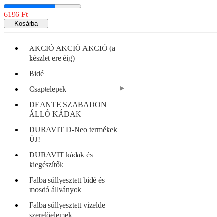
6196 Ft
Kosárba
AKCIÓ AKCIÓ AKCIÓ (a
készlet erejéig)
Bidé
Csaptelepek
DEANTE SZABADON
ÁLLÓ KÁDAK
DURAVIT D-Neo termékek
ÚJ!
DURAVIT kádak és
kiegészítők
Falba süllyesztett bidé és
mosdó állványok
Falba süllyesztett vizelde
szerelőelemek