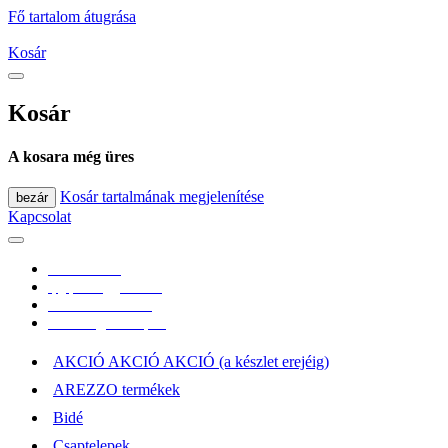
Fő tartalom átugrása
Kosár
Kosár
A kosara még üres
Kosár tartalmának megjelenítése
bezár
Kapcsolat
0670/365-7619
epgepoutlet@gmail.com
Vásárlási információk
Elérhetőség, átvételi pont
AKCIÓ AKCIÓ AKCIÓ (a készlet erejéig)
AREZZO termékek
Bidé
Csaptelepek