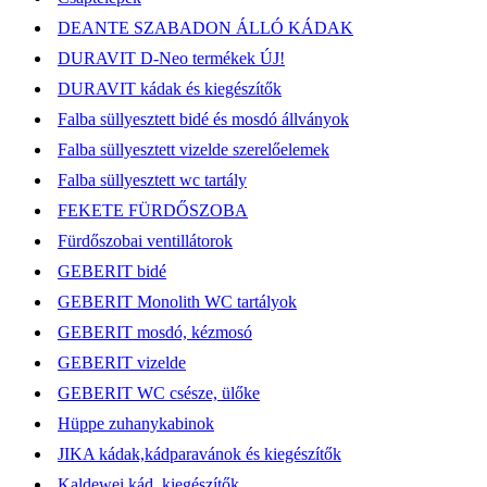
DEANTE SZABADON ÁLLÓ KÁDAK
DURAVIT D-Neo termékek ÚJ!
DURAVIT kádak és kiegészítők
Falba süllyesztett bidé és mosdó állványok
Falba süllyesztett vizelde szerelőelemek
Falba süllyesztett wc tartály
FEKETE FÜRDŐSZOBA
Fürdőszobai ventillátorok
GEBERIT bidé
GEBERIT Monolith WC tartályok
GEBERIT mosdó, kézmosó
GEBERIT vizelde
GEBERIT WC csésze, ülőke
Hüppe zuhanykabinok
JIKA kádak,kádparavánok és kiegészítők
Kaldewei kád, kiegészítők