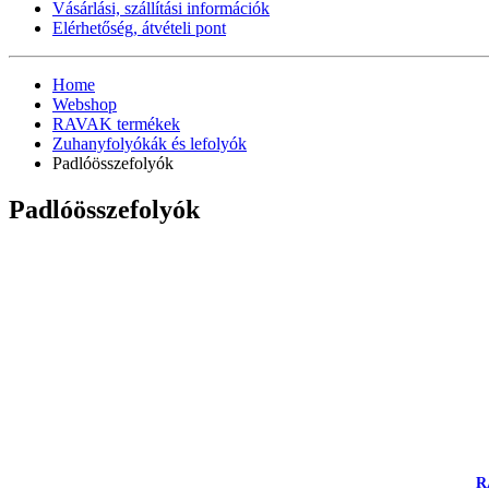
Vásárlási, szállítási információk
Elérhetőség, átvételi pont
Home
Webshop
RAVAK termékek
Zuhanyfolyókák és lefolyók
Padlóösszefolyók
Padlóösszefolyók
R