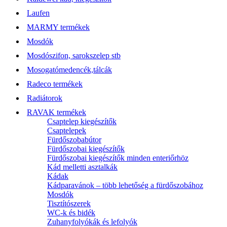
Laufen
MARMY termékek
Mosdók
Mosdószifon, sarokszelep stb
Mosogatómedencék,tálcák
Radeco termékek
Radiátorok
RAVAK termékek
Csaptelep kiegészítők
Csaptelepek
Fürdőszobabútor
Fürdőszobai kiegészítők
Fürdőszobai kiegészítők minden enteriőrhöz
Kád melletti asztalkák
Kádak
Kádparavánok – több lehetőség a fürdőszobához
Mosdók
Tisztítószerek
WC-k és bidék
Zuhanyfolyókák és lefolyók