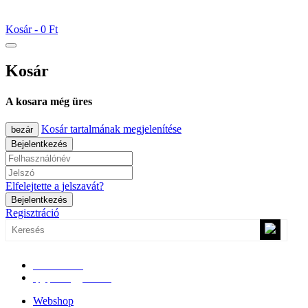
Kosár -
0 Ft
Kosár
A kosara még üres
Kosár tartalmának megjelenítése
bezár
Bejelentkezés
Elfelejtette a jelszavát?
Bejelentkezés
Regisztráció
0670/365-7619
epgepoutlet@gmail.com
Webshop