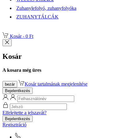
Zuhanylefolyó, zuhanyfolyóka
ZUHANYTÁLCÁK
Kosár -
0 Ft
Kosár
A kosara még üres
Kosár tartalmának megjelenítése
bezár
Bejelentkezés
Elfelejtette a jelszavát?
Bejelentkezés
Regisztráció