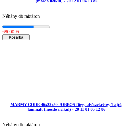
(mosdó nélkül) - 20 12 01 04 13 85
Néhány db raktáron
68000 Ft
Kosárba
MARMY CODE 46x22x50 JOBBOS függ. alsószekrény, 1 ajtó,
laminált (mosdó nélkül) - 20 11 01 05 12 86
Néhány db raktáron