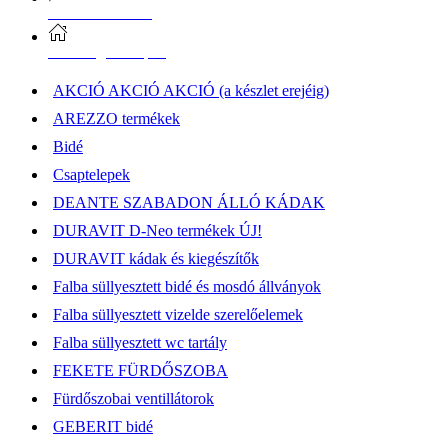
Vásárlási információk
Elérhetőség, átvételi pont
AKCIÓ AKCIÓ AKCIÓ (a készlet erejéig)
AREZZO termékek
Bidé
Csaptelepek
DEANTE SZABADON ÁLLÓ KÁDAK
DURAVIT D-Neo termékek ÚJ!
DURAVIT kádak és kiegészítők
Falba süllyesztett bidé és mosdó állványok
Falba süllyesztett vizelde szerelőelemek
Falba süllyesztett wc tartály
FEKETE FÜRDŐSZOBA
Fürdőszobai ventillátorok
GEBERIT bidé