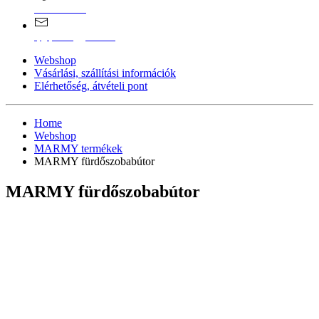
0670/365-7619
epgepoutlet@gmail.com
Webshop
Vásárlási, szállítási információk
Elérhetőség, átvételi pont
Home
Webshop
MARMY termékek
MARMY fürdőszobabútor
MARMY fürdőszobabútor