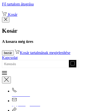
Fő tartalom átugrása
Kosár
Kosár
A kosara még üres
Kosár tartalmának megjelenítése
bezár
Kapcsolat
0670/365-7619
epgepoutlet@gmail.com