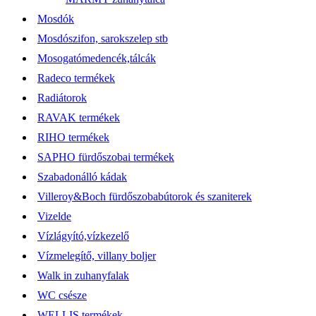
Mosdók
Mosdószifon, sarokszelep stb
Mosogatómedencék,tálcák
Radeco termékek
Radiátorok
RAVAK termékek
RIHO termékek
SAPHO fürdőszobai termékek
Szabadonálló kádak
Villeroy&Boch fürdőszobabútorok és szaniterek
Vizelde
Vízlágyító,vízkezelő
Vízmelegítő, villany boljer
Walk in zuhanyfalak
WC csésze
WELLIS termékek