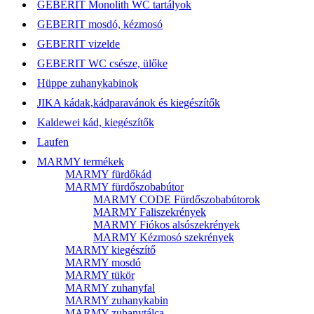
GEBERIT Monolith WC tartályok
GEBERIT mosdó, kézmosó
GEBERIT vizelde
GEBERIT WC csésze, ülőke
Hüppe zuhanykabinok
JIKA kádak,kádparavánok és kiegészítők
Kaldewei kád, kiegészítők
Laufen
MARMY termékek
MARMY fürdőkád
MARMY fürdőszobabútor
MARMY CODE Fürdőszobabútorok
MARMY Faliszekrények
MARMY Fiókos alsószekrények
MARMY Kézmosó szekrények
MARMY kiegészítő
MARMY mosdó
MARMY tükör
MARMY zuhanyfal
MARMY zuhanykabin
MARMY zuhanytálca