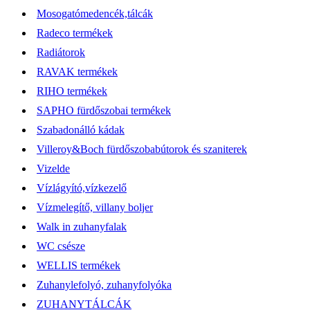
Mosogatómedencék,tálcák
Radeco termékek
Radiátorok
RAVAK termékek
RIHO termékek
SAPHO fürdőszobai termékek
Szabadonálló kádak
Villeroy&Boch fürdőszobabútorok és szaniterek
Vizelde
Vízlágyító,vízkezelő
Vízmelegítő, villany boljer
Walk in zuhanyfalak
WC csésze
WELLIS termékek
Zuhanylefolyó, zuhanyfolyóka
ZUHANYTÁLCÁK