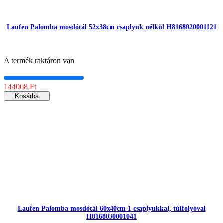
Laufen Palomba mosdótál 52x38cm csaplyuk nélkül H8168020001121
A termék raktáron van
144068 Ft
Kosárba
Laufen Palomba mosdótál 60x40cm 1 csaplyukkal, túlfolyóval
H8168030001041