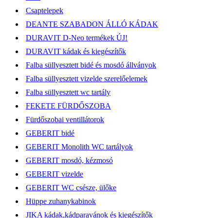
Csaptelepek
DEANTE SZABADON ÁLLÓ KÁDAK
DURAVIT D-Neo termékek ÚJ!
DURAVIT kádak és kiegészítők
Falba süllyesztett bidé és mosdó állványok
Falba süllyesztett vizelde szerelőelemek
Falba süllyesztett wc tartály
FEKETE FÜRDŐSZOBA
Fürdőszobai ventillátorok
GEBERIT bidé
GEBERIT Monolith WC tartályok
GEBERIT mosdó, kézmosó
GEBERIT vizelde
GEBERIT WC csésze, ülőke
Hüppe zuhanykabinok
JIKA kádak,kádparavánok és kiegészítők