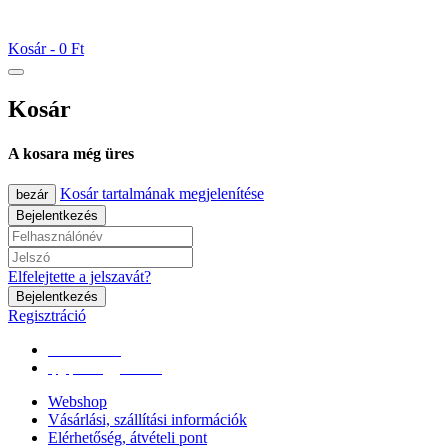
Kosár -
0 Ft
Kosár
A kosara még üres
Kosár tartalmának megjelenítése
bezár
Bejelentkezés
Elfelejtette a jelszavát?
Bejelentkezés
Regisztráció
0670/365-7619
epgepoutlet@gmail.com
Webshop
Vásárlási, szállítási információk
Elérhetőség, átvételi pont