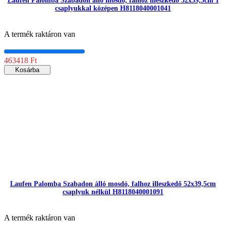
Laufen Palomba Szabadon álló mosdó, falhoz illeszkedő 52x39,5cm 1
csaplyukkal középen H8118040001041
A termék raktáron van
463418 Ft
Kosárba
Laufen Palomba Szabadon álló mosdó, falhoz illeszkedő 52x39,5cm
csaplyuk nélkül H8118040001091
A termék raktáron van