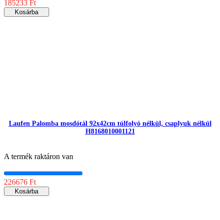
185233 Ft
Kosárba
Laufen Palomba mosdótál 92x42cm túlfolyó nélkül, csaplyuk nélkül
H8168010001121
A termék raktáron van
226676 Ft
Kosárba