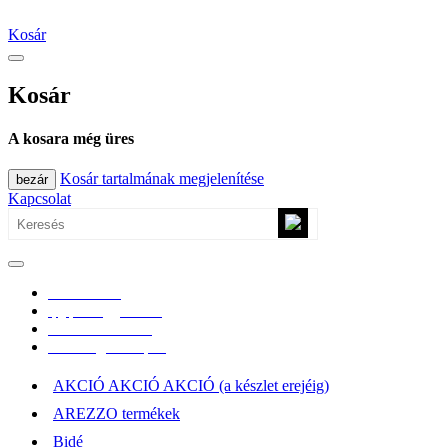
Fő tartalom átugrása
Kosár
Kosár
A kosara még üres
Kosár tartalmának megjelenítése
bezár
Kapcsolat
0670/365-7619
epgepoutlet@gmail.com
Vásárlási információk
Elérhetőség, átvételi pont
AKCIÓ AKCIÓ AKCIÓ (a készlet erejéig)
AREZZO termékek
Bidé