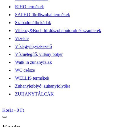
RIHO termékek
SAPHO fürdőszobai termékek
Szabadonálló kádak
Villeroy&Boch fürdőszobabútorok és szaniterek
Vizelde
Vízlágyító,vízkezelő
Vízmelegítő, villany boljer
Walk in zuhanyfalak
WC csésze
WELLIS termékek
Zuhanylefolyó, zuhanyfolyóka
ZUHANYTÁLCÁK
Kosár -
0 Ft