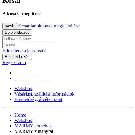
Kosár
A kosara még üres
Kosár tartalmának megjelenítése
bezár
Bejelentkezés
Elfelejtette a jelszavát?
Bejelentkezés
Regisztráció
0670/365-7619
epgepoutlet@gmail.com
Webshop
Vásárlási, szállítási információk
Elérhetőség, átvételi pont
Home
Webshop
MARMY termékek
MARMY zuhanyfal