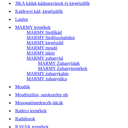
JIKA kádak,kádparavánok és kiegészítők
Kaldewei kád, kiegészítők
Laufen
MARMY termékek
MARMY fürdőkád
MARMY fürdőszobabútor
MARMY kiegészítő
MARMY mosdó
MARMY tükör
MARMY zuhanyfal
MARMY Zuhanyfalak
MARMY Zuhanytermékek
MARMY zuhanykabin
MARMY zuhanytálca
Mosdók
Mosdószifon, sarokszelep stb
Mosogatómedencék,tálcák
Radeco termékek
Radiátorok
RAVAK termékek