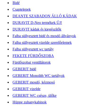
Bidé
Csaptelepek
DEANTE SZABADON ÁLLÓ KÁDAK
DURAVIT D-Neo termékek ÚJ!
DURAVIT kádak és kiegészítők
Falba süllyesztett bidé és mosdó állványok
Falba süllyesztett vizelde szerelőelemek
Falba süllyesztett wc tartály
FEKETE FÜRDŐSZOBA
Fürdőszobai ventillátorok
GEBERIT bidé
GEBERIT Monolith WC tartályok
GEBERIT mosdó, kézmosó
GEBERIT vizelde
GEBERIT WC csésze, ülőke
Hüppe zuhanykabinok