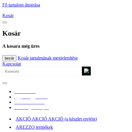
Fő tartalom átugrása
Kosár
Kosár
A kosara még üres
Kosár tartalmának megjelenítése
bezár
Kapcsolat
0670/365-7619
epgepoutlet@gmail.com
Vásárlási információk
Elérhetőség, átvételi pont
AKCIÓ AKCIÓ AKCIÓ (a készlet erejéig)
AREZZO termékek