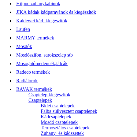
Hüppe zuhanykabinok
JIKA kádak,kádparavánok és kiegészítők
Kaldewei kád, kiegészítők
Laufen
MARMY termékek
Mosdók
Mosdószifon, sarokszelep stb
Mosogatómedencék,tálcák
Radeco termékek
Radiátorok
RAVAK termékek
Csaptelep kiegészítők
Csaptelepek
Bidet csaptelepek
Falba süllyesztett csaptelepek
Kádcsaptelepek
Mosdó csaptelepek
Termosztátos csaptelepek
Zuhany- és kádszettek