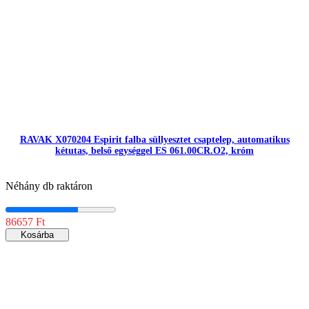
RAVAK X070204 Espirit falba süllyesztet csaptelep, automatikus
kétutas, belső egységgel ES 061.00CR.O2, króm
Néhány db raktáron
86657 Ft
Kosárba