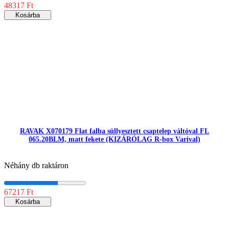
48317 Ft
Kosárba
RAVAK X070179 Flat falba süllyesztett csaptelep váltóval FL
065.20BLM, matt fekete (KIZÁRÓLAG R-box Varival)
Néhány db raktáron
67217 Ft
Kosárba