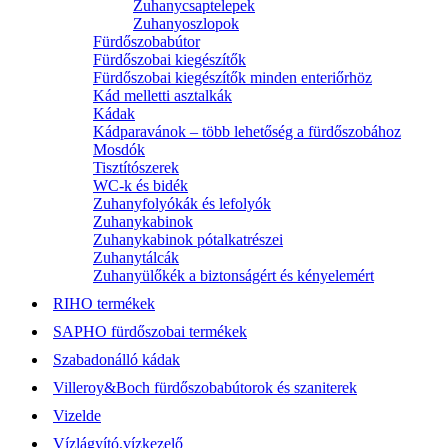
Zuhanycsaptelepek
Zuhanyoszlopok
Fürdőszobabútor
Fürdőszobai kiegészítők
Fürdőszobai kiegészítők minden enteriőrhöz
Kád melletti asztalkák
Kádak
Kádparavánok – több lehetőség a fürdőszobához
Mosdók
Tisztítószerek
WC-k és bidék
Zuhanyfolyókák és lefolyók
Zuhanykabinok
Zuhanykabinok pótalkatrészei
Zuhanytálcák
Zuhanyülőkék a biztonságért és kényelemért
RIHO termékek
SAPHO fürdőszobai termékek
Szabadonálló kádak
Villeroy&Boch fürdőszobabútorok és szaniterek
Vizelde
Vízlágyító,vízkezelő