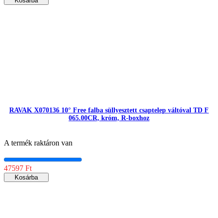
Kosárba
RAVAK X070136 10° Free falba süllyesztett csaptelep váltóval TD F
065.00CR, króm, R-boxhoz
A termék raktáron van
47597 Ft
Kosárba