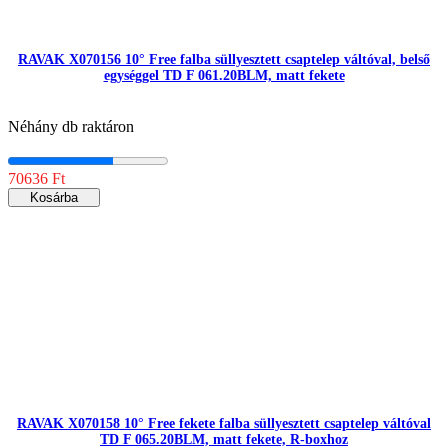
RAVAK X070156 10° Free falba süllyesztett csaptelep váltóval, belső
egységgel TD F 061.20BLM, matt fekete
Néhány db raktáron
70636 Ft
Kosárba
RAVAK X070158 10° Free fekete falba süllyesztett csaptelep váltóval
TD F 065.20BLM, matt fekete, R-boxhoz