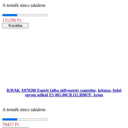
A termék nincs raktáron
131296 Ft
Kosárba
RAVAK X070208 Espirit falba süllyesztett csaptelep, kétutas, belső
egység nélkül ES 065.00CR.O2.RB07E, króm
A termék nincs raktáron
70457 Ft