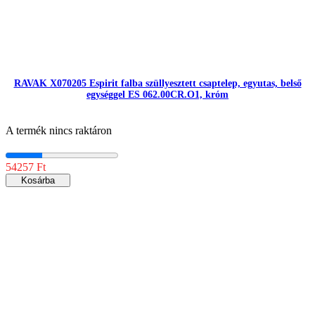
RAVAK X070205 Espirit falba szüllyesztett csaptelep, egyutas, belső
egységgel ES 062.00CR.O1, króm
A termék nincs raktáron
54257 Ft
Kosárba