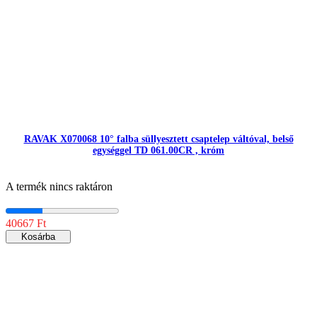
RAVAK X070068 10° falba süllyesztett csaptelep váltóval, belső
egységgel TD 061.00CR , króm
A termék nincs raktáron
40667 Ft
Kosárba