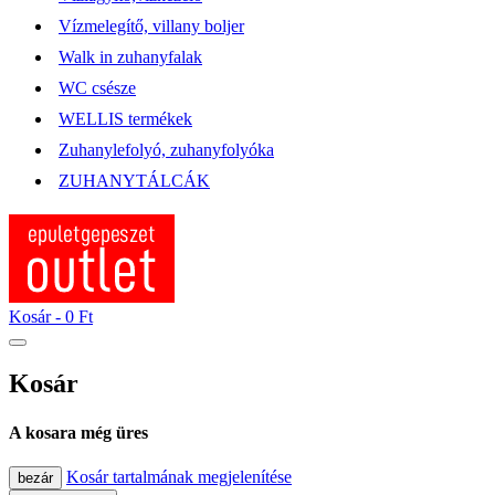
Vízmelegítő, villany boljer
Walk in zuhanyfalak
WC csésze
WELLIS termékek
Zuhanylefolyó, zuhanyfolyóka
ZUHANYTÁLCÁK
Kosár -
0 Ft
Kosár
A kosara még üres
Kosár tartalmának megjelenítése
bezár