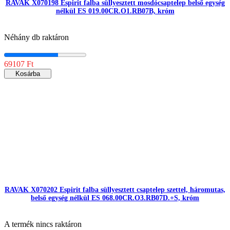
RAVAK X070198 Espirit falba süllyesztett mosdócsaptelep belső egység
nélkül ES 019.00CR.O1.RB07B, króm
Néhány db raktáron
69107 Ft
Kosárba
RAVAK X070202 Espirit falba süllyesztett csaptelep szettel, háromutas,
belső egység nélkül ES 068.00CR.O3.RB07D.+S, króm
A termék nincs raktáron