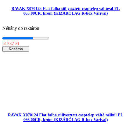
RAVAK X070123 Flat falba süllyesztett csaptelep váltóval FL
065.00CR, króm (KIZÁRÓLAG R-box Varival)
Néhány db raktáron
51737 Ft
Kosárba
RAVAK X070124 Flat falba süllyesztett csaptelep váltó nélkül FL
066.00CR, króm (KIZÁRÓLAG R-box Varival)