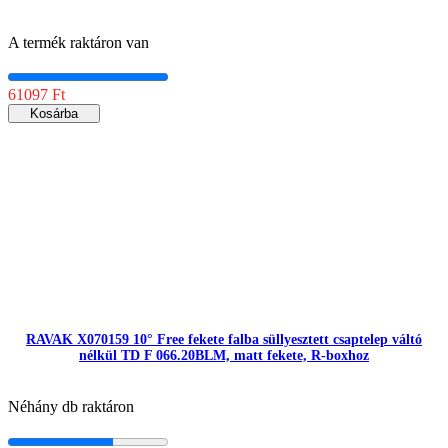
A termék raktáron van
61097 Ft
Kosárba
RAVAK X070159 10° Free fekete falba süllyesztett csaptelep váltó
nélkül TD F 066.20BLM, matt fekete, R-boxhoz
Néhány db raktáron