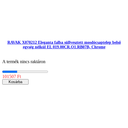
RAVAK X070212 Eleganta falba süllyesztett mosdócsaptelep belső
egység nélkül EL 019.00CR.O1.RB07B, Chrome
A termék nincs raktáron
101507 Ft
Kosárba