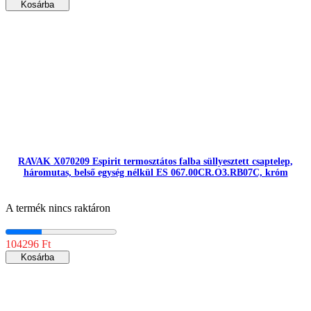
Kosárba
RAVAK X070209 Espirit termosztátos falba süllyesztett csaptelep,
háromutas, belső egység nélkül ES 067.00CR.O3.RB07C, króm
A termék nincs raktáron
104296 Ft
Kosárba