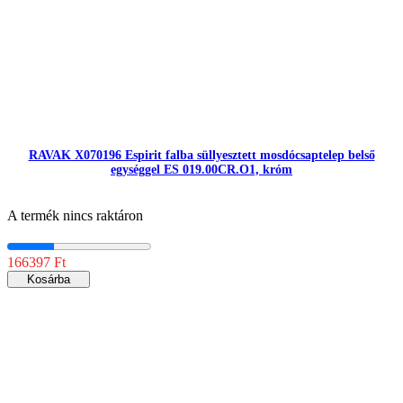
RAVAK X070196 Espirit falba süllyesztett mosdócsaptelep belső
egységgel ES 019.00CR.O1, króm
A termék nincs raktáron
166397 Ft
Kosárba