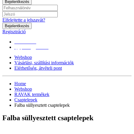
Bejelentkezés
Elfelejtette a jelszavát?
Bejelentkezés
Regisztráció
0670/365-7619
epgepoutlet@gmail.com
Webshop
Vásárlási, szállítási információk
Elérhetőség, átvételi pont
Home
Webshop
RAVAK termékek
Csaptelepek
Falba süllyesztett csaptelepek
Falba süllyesztett csaptelepek