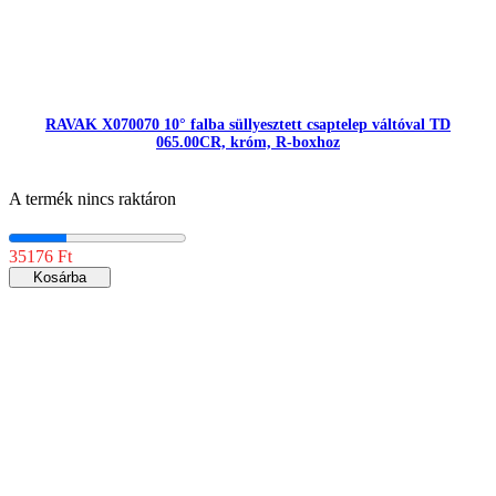
RAVAK X070070 10° falba süllyesztett csaptelep váltóval TD
065.00CR, króm, R-boxhoz
A termék nincs raktáron
35176 Ft
Kosárba