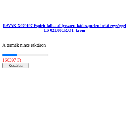
RAVAK X070197 Espirit falba süllyesztett kádcsaptelep belső egységgel
ES 021.00CR.O1, króm
A termék nincs raktáron
166397 Ft
Kosárba