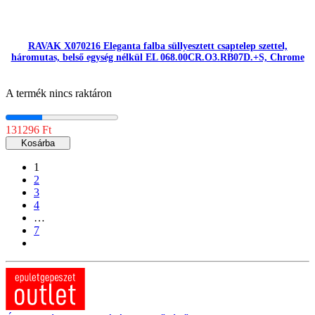
RAVAK X070216 Eleganta falba süllyesztett csaptelep szettel,
háromutas, belső egység nélkül EL 068.00CR.O3.RB07D.+S, Chrome
A termék nincs raktáron
131296 Ft
Kosárba
1
2
3
4
…
7