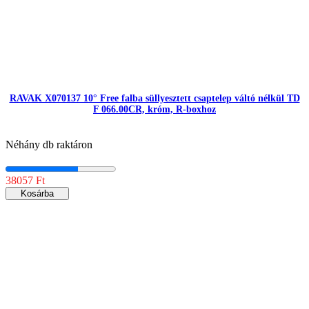
RAVAK X070137 10° Free falba süllyesztett csaptelep váltó nélkül TD
F 066.00CR, króm, R-boxhoz
Néhány db raktáron
38057 Ft
Kosárba