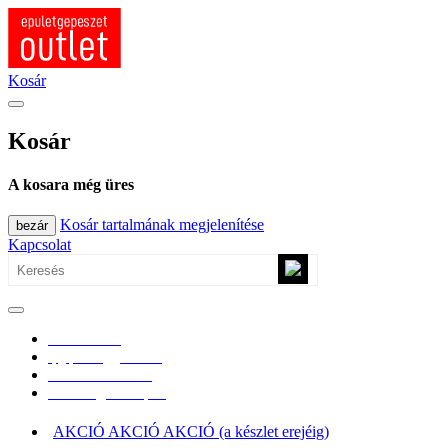
Fő tartalom átugrása
Kosár
Kosár
A kosara még üres
Kosár tartalmának megjelenítése
bezár
Kapcsolat
0670/365-7619
epgepoutlet@gmail.com
Vásárlási információk
Elérhetőség, átvételi pont
AKCIÓ AKCIÓ AKCIÓ (a készlet erejéig)