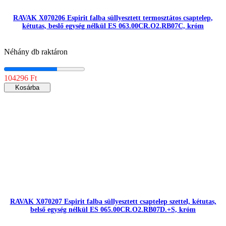
RAVAK X070206 Espirit falba süllyesztett termosztátos csaptelep,
kétutas, beslő egység nélkül ES 063.00CR.O2.RB07C, króm
Néhány db raktáron
104296 Ft
Kosárba
RAVAK X070207 Espirit falba süllyesztett csaptelep szettel, kétutas,
belső egység nélkül ES 065.00CR.O2.RB07D.+S, króm