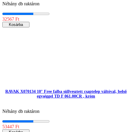
Néhány db raktáron
32567 Ft
Kosárba
RAVAK X070134 10° Free falba süllyesztett csaptelep váltóval, belső
egységgel TD F 061.00CR , króm
Néhány db raktáron
53447 Ft