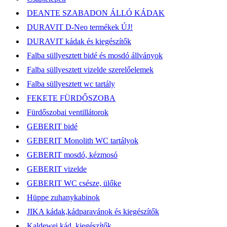
DEANTE SZABADON ÁLLÓ KÁDAK
DURAVIT D-Neo termékek ÚJ!
DURAVIT kádak és kiegészítők
Falba süllyesztett bidé és mosdó állványok
Falba süllyesztett vizelde szerelőelemek
Falba süllyesztett wc tartály
FEKETE FÜRDŐSZOBA
Fürdőszobai ventillátorok
GEBERIT bidé
GEBERIT Monolith WC tartályok
GEBERIT mosdó, kézmosó
GEBERIT vizelde
GEBERIT WC csésze, ülőke
Hüppe zuhanykabinok
JIKA kádak,kádparavánok és kiegészítők
Kaldewei kád, kiegészítők