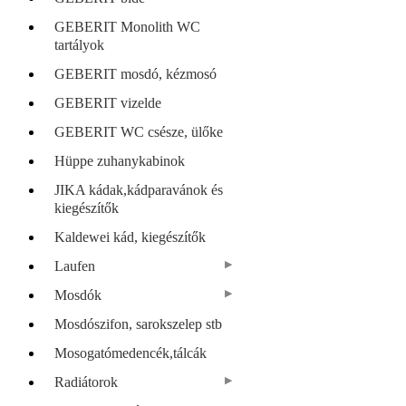
GEBERIT Monolith WC
tartályok
GEBERIT mosdó, kézmosó
GEBERIT vizelde
GEBERIT WC csésze, ülőke
Hüppe zuhanykabinok
JIKA kádak,kádparavánok és
kiegészítők
Kaldewei kád, kiegészítők
Laufen
Mosdók
Mosdószifon, sarokszelep stb
Mosogatómedencék,tálcák
Radiátorok