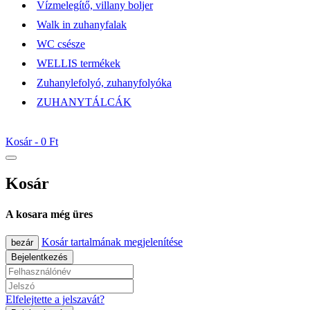
Vízmelegítő, villany boljer
Walk in zuhanyfalak
WC csésze
WELLIS termékek
Zuhanylefolyó, zuhanyfolyóka
ZUHANYTÁLCÁK
Kosár -
0 Ft
Kosár
A kosara még üres
Kosár tartalmának megjelenítése
bezár
Bejelentkezés
Elfelejtette a jelszavát?