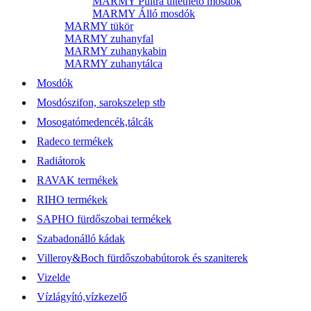
MARMY Pultra ültethető mosdók
MARMY Álló mosdók
MARMY tükör
MARMY zuhanyfal
MARMY zuhanykabin
MARMY zuhanytálca
Mosdók
Mosdószifon, sarokszelep stb
Mosogatómedencék,tálcák
Radeco termékek
Radiátorok
RAVAK termékek
RIHO termékek
SAPHO fürdőszobai termékek
Szabadonálló kádak
Villeroy&Boch fürdőszobabútorok és szaniterek
Vizelde
Vízlágyító,vízkezelő