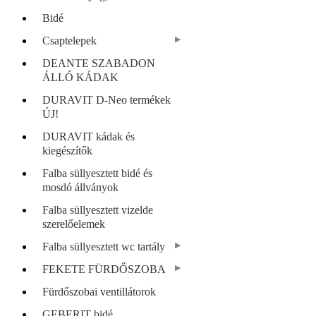
Bidé
Csaptelepek
DEANTE SZABADON
ÁLLÓ KÁDAK
DURAVIT D-Neo termékek
ÚJ!
DURAVIT kádak és
kiegészítők
Falba süllyesztett bidé és
mosdó állványok
Falba süllyesztett vizelde
szerelőelemek
Falba süllyesztett wc tartály
FEKETE FÜRDŐSZOBA
Fürdőszobai ventillátorok
GEBERIT bidé