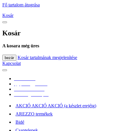
Fő tartalom átugrása
Kosár
Kosár
A kosara még üres
Kosár tartalmának megjelenítése
bezár
Kapcsolat
0670/365-7619
epgepoutlet@gmail.com
Vásárlási információk
Elérhetőség, átvételi pont
AKCIÓ AKCIÓ AKCIÓ (a készlet erejéig)
AREZZO termékek
Bidé
Csaptelepek