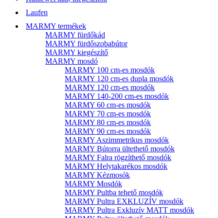
Laufen
MARMY termékek
MARMY fürdőkád
MARMY fürdőszobabútor
MARMY kiegészítő
MARMY mosdó
MARMY 100 cm-es mosdók
MARMY 120 cm-es dupla mosdók
MARMY 120 cm-es mosdók
MARMY 140-200 cm-es mosdók
MARMY 60 cm-es mosdók
MARMY 70 cm-es mosdók
MARMY 80 cm-es mosdók
MARMY 90 cm-es mosdók
MARMY Aszimmetrikus mosdók
MARMY Bútorra ültethető mosdók
MARMY Falra rögzíthető mosdók
MARMY Helytakarékos mosdók
MARMY Kézmosók
MARMY Mosdók
MARMY Pultba tehető mosdók
MARMY Pultra EXKLUZÍV mosdók
MARMY Pultra Exkluzív MATT mosdók