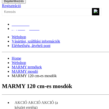
Bejelentkezés
Regisztráció
0670/365-7619
epgepoutlet@gmail.com
Webshop
Vásárlási, szállítási információk
Elérhetőség, átvételi pont
Home
Webshop
MARMY termékek
MARMY mosdó
MARMY 120 cm-es mosdók
MARMY 120 cm-es mosdók
AKCIÓ AKCIÓ AKCIÓ (a
készlet erejéig)