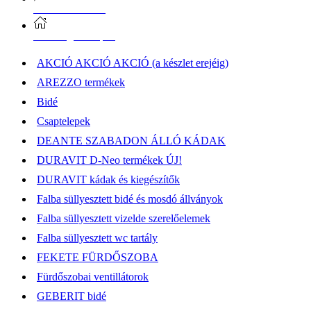
Vásárlási információk
Elérhetőség, átvételi pont
AKCIÓ AKCIÓ AKCIÓ (a készlet erejéig)
AREZZO termékek
Bidé
Csaptelepek
DEANTE SZABADON ÁLLÓ KÁDAK
DURAVIT D-Neo termékek ÚJ!
DURAVIT kádak és kiegészítők
Falba süllyesztett bidé és mosdó állványok
Falba süllyesztett vizelde szerelőelemek
Falba süllyesztett wc tartály
FEKETE FÜRDŐSZOBA
Fürdőszobai ventillátorok
GEBERIT bidé