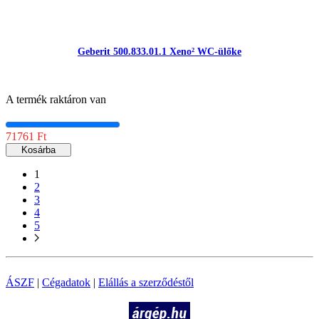
Geberit 500.833.01.1 Xeno² WC-ülőke
A termék raktáron van
71761 Ft
Kosárba
1
2
3
4
5
ÁSZF
|
Cégadatok
|
Elállás a szerződéstől
Árukereső.hu