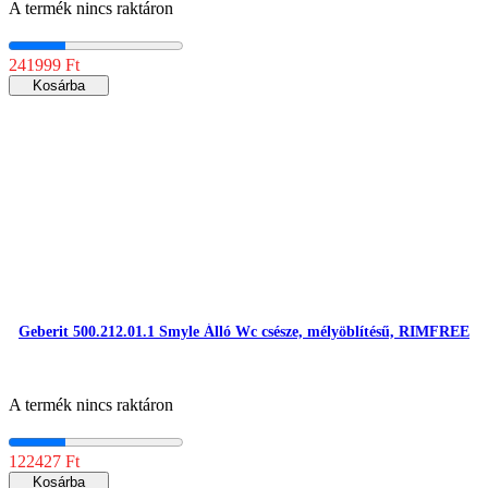
A termék nincs raktáron
241999 Ft
Kosárba
Geberit 500.212.01.1 Smyle Álló Wc csésze, mélyöblítésű, RIMFREE
A termék nincs raktáron
122427 Ft
Kosárba