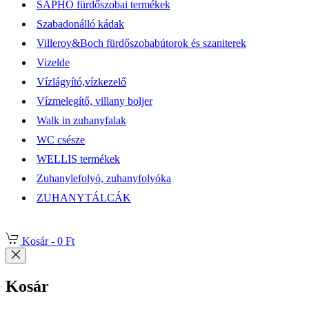
SAPHO fürdőszobai termékek
Szabadonálló kádak
Villeroy&Boch fürdőszobabútorok és szaniterek
Vizelde
Vízlágyító,vízkezelő
Vízmelegítő, villany boljer
Walk in zuhanyfalak
WC csésze
WELLIS termékek
Zuhanylefolyó, zuhanyfolyóka
ZUHANYTÁLCÁK
Kosár -
0 Ft
Kosár