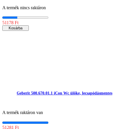
A termék nincs raktáron
51178 Ft
Kosárba
Geberit 500.670.01.1 iCon Wc ülőke, lecsapódásmentes
A termék raktáron van
51281 Ft