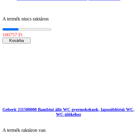
A termék nincs raktáron
100757 Ft
Kosárba
Geberit 211500000 Bambini álló WC gyermekeknek, laposöblítésű WC,
WC-ülőkéhez
A termék raktáron van