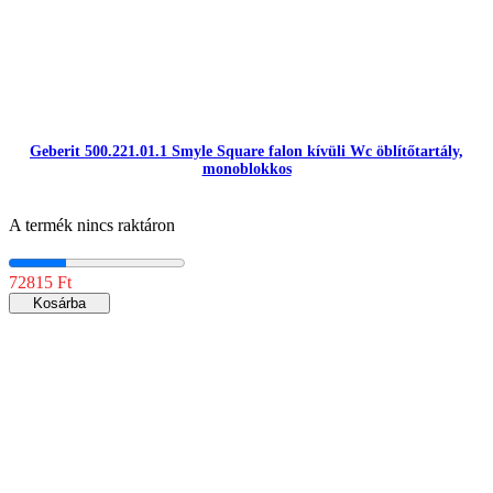
Geberit 500.221.01.1 Smyle Square falon kívüli Wc öblítőtartály,
monoblokkos
A termék nincs raktáron
72815 Ft
Kosárba