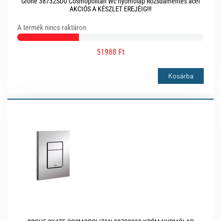
Grohe 38732SD0 Cosmopolitan Wc nyomólap Rozsdamentes acél
AKCIÓS A KÉSZLET EREJÉIG!!!
A termék nincs raktáron
51988 Ft
Kosárba