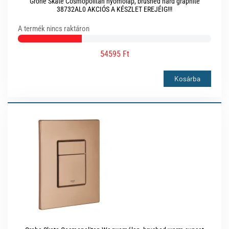
Grohe Skate Cosmopolitan nyomólap, brushed hard graphite
38732AL0 AKCIÓS A KÉSZLET EREJÉIG!!!
A termék nincs raktáron
54595 Ft
Kosárba