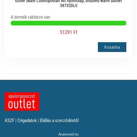
Grohe Skate Cosmopolitan Wc nyomólap, brushed warm sunset
38732DL0
A termék raktáron van
51291 Ft
Kosárba
ÁSZF
|
Cégadatok
|
Elállás a szerződéstől
Árukereső.hu