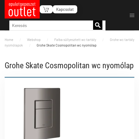
Kapcsolat
Fő tartalom átugrása
Home
Webshop
Falba süllyesztett wc tartály
Grohe wc tartály
nyomólapok
Grohe Skate Cosmopolitan wc nyomólap
Grohe Skate Cosmopolitan wc nyomólap