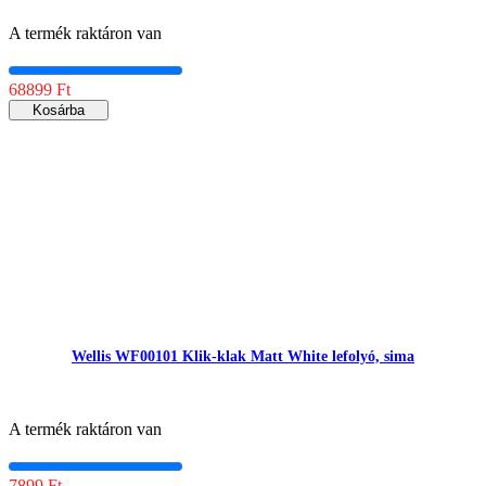
A termék raktáron van
68899 Ft
Kosárba
Wellis WF00101 Klik-klak Matt White lefolyó, sima
A termék raktáron van
7899 Ft