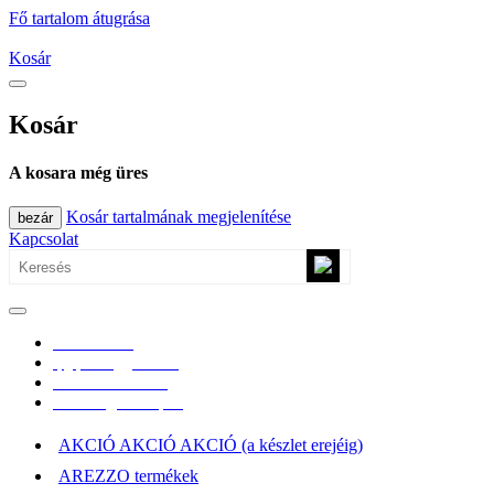
Fő tartalom átugrása
Kosár
Kosár
A kosara még üres
Kosár tartalmának megjelenítése
bezár
Kapcsolat
0670/365-7619
epgepoutlet@gmail.com
Vásárlási információk
Elérhetőség, átvételi pont
AKCIÓ AKCIÓ AKCIÓ (a készlet erejéig)
AREZZO termékek