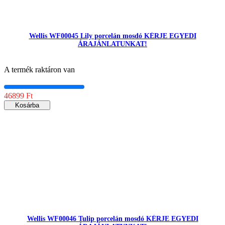
Wellis WF00045 Lily porcelán mosdó KÉRJE EGYEDI
ÁRAJÁNLATUNKAT!
A termék raktáron van
46899 Ft
Kosárba
Wellis WF00046 Tulip porcelán mosdó KÉRJE EGYEDI