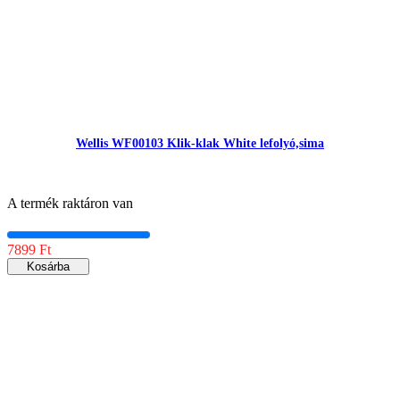
Wellis WF00103 Klik-klak White lefolyó,sima
A termék raktáron van
7899 Ft
Kosárba