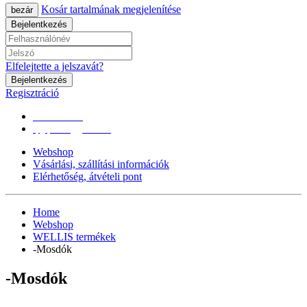
Kosár tartalmának megjelenítése
bezár
Bejelentkezés
Elfelejtette a jelszavát?
Bejelentkezés
Regisztráció
0670/365-7619
epgepoutlet@gmail.com
Webshop
Vásárlási, szállítási információk
Elérhetőség, átvételi pont
Home
Webshop
WELLIS termékek
-Mosdók
-Mosdók