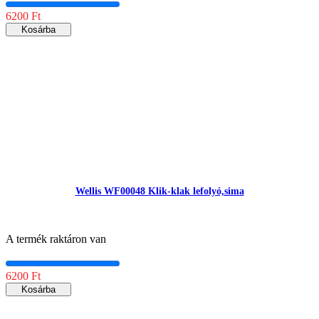
6200 Ft
Kosárba
Wellis WF00048 Klik-klak lefolyó,sima
A termék raktáron van
6200 Ft
Kosárba