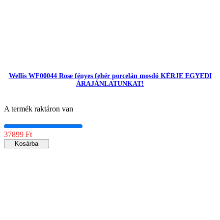
Wellis WF00044 Rose fényes fehér porcelán mosdó KÉRJE EGYEDI
ÁRAJÁNLATUNKAT!
A termék raktáron van
37899 Ft
Kosárba