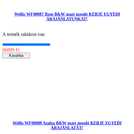
Wellis WF00087 Rose B&W matt mosdó KÉRJE EGYEDI
ÁRAJÁNLATUNKAT!
A termék raktáron van
66899 Ft
Kosárba
Wellis WF00088 Azalea B&W matt mosdó KÉRJE EGYEDI
ÁRAJÁNLATÁT!