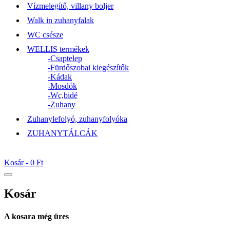
Vízmelegítő, villany boljer
Walk in zuhanyfalak
WC csésze
WELLIS termékek
-Csaptelep
-Fürdőszobai kiegészítők
-Kádak
-Mosdók
-Wc,bidé
-Zuhany
Zuhanylefolyó, zuhanyfolyóka
ZUHANYTÁLCÁK
Kosár -
0 Ft
Kosár
A kosara még üres