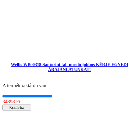
Wellis WB00318 Santorini fali mosdó jobbos KÉRJE EGYEDI
ÁRAJÁNLATUNKAT!
A termék raktáron van
34898 Ft
Kosárba