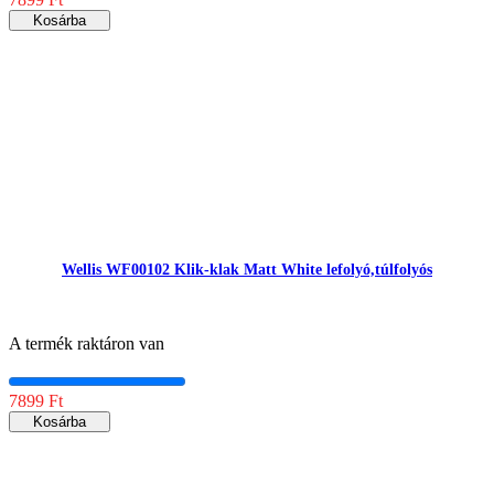
Kosárba
Wellis WF00102 Klik-klak Matt White lefolyó,túlfolyós
A termék raktáron van
7899 Ft
Kosárba