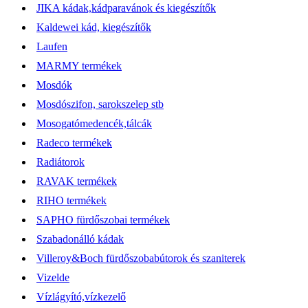
JIKA kádak,kádparavánok és kiegészítők
Kaldewei kád, kiegészítők
Laufen
MARMY termékek
Mosdók
Mosdószifon, sarokszelep stb
Mosogatómedencék,tálcák
Radeco termékek
Radiátorok
RAVAK termékek
RIHO termékek
SAPHO fürdőszobai termékek
Szabadonálló kádak
Villeroy&Boch fürdőszobabútorok és szaniterek
Vizelde
Vízlágyító,vízkezelő