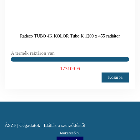
Radeco TUBO 4K KOLOR Tubo K 1200 x 455 radiátor
A termék raktáron van
173109 Ft
Kosárba
ÁSZF
|
Cégadatok
|
Elállás a szerződéstől
Árukereső.hu