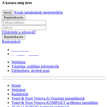
A kosara még üres
Kosár tartalmának megjelenítése
bezár
Bejelentkezés
Elfelejtette a jelszavát?
Bejelentkezés
Regisztráció
0670/365-7619
epgepoutlet@gmail.com
Webshop
Vásárlási, szállítási információk
Elérhetőség, átvételi pont
Home
Webshop
Radiátorok
Vogel & Noot Vonova és Vonomat lapradiátorok
Vogel & Noot Vonova KOMPAKT acéllemez lapradiátor
10-tip (1 SOROS) kompakt radiátorok