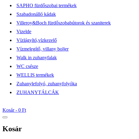
SAPHO fürdőszobai termékek
Szabadonálló kádak
Villeroy&Boch fürdőszobabútorok és szaniterek
Vizelde
Vízlágyító,vízkezelő
Vízmelegítő, villany boljer
Walk in zuhanyfalak
WC csésze
WELLIS termékek
Zuhanylefolyó, zuhanyfolyóka
ZUHANYTÁLCÁK
Kosár -
0 Ft
Kosár