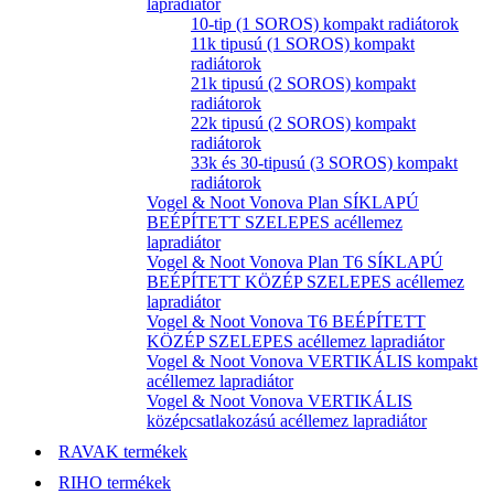
lapradiátor
10-tip (1 SOROS) kompakt radiátorok
11k tipusú (1 SOROS) kompakt
radiátorok
21k tipusú (2 SOROS) kompakt
radiátorok
22k tipusú (2 SOROS) kompakt
radiátorok
33k és 30-tipusú (3 SOROS) kompakt
radiátorok
Vogel & Noot Vonova Plan SÍKLAPÚ
BEÉPÍTETT SZELEPES acéllemez
lapradiátor
Vogel & Noot Vonova Plan T6 SÍKLAPÚ
BEÉPÍTETT KÖZÉP SZELEPES acéllemez
lapradiátor
Vogel & Noot Vonova T6 BEÉPÍTETT
KÖZÉP SZELEPES acéllemez lapradiátor
Vogel & Noot Vonova VERTIKÁLIS kompakt
acéllemez lapradiátor
Vogel & Noot Vonova VERTIKÁLIS
középcsatlakozású acéllemez lapradiátor
RAVAK termékek
RIHO termékek