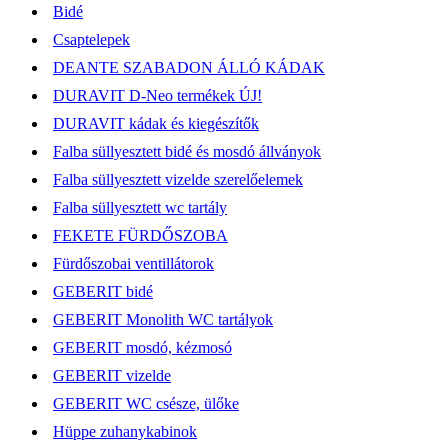
Bidé
Csaptelepek
DEANTE SZABADON ÁLLÓ KÁDAK
DURAVIT D-Neo termékek ÚJ!
DURAVIT kádak és kiegészítők
Falba süllyesztett bidé és mosdó állványok
Falba süllyesztett vizelde szerelőelemek
Falba süllyesztett wc tartály
FEKETE FÜRDŐSZOBA
Fürdőszobai ventillátorok
GEBERIT bidé
GEBERIT Monolith WC tartályok
GEBERIT mosdó, kézmosó
GEBERIT vizelde
GEBERIT WC csésze, ülőke
Hüppe zuhanykabinok