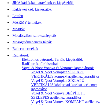
JIKA kádak,kádparavánok és kiegészítők
Kaldewei kád, kiegészítők
Laufen
MARMY termékek
Mosdók
Mosdószifon, sarokszelep stb
Mosogatómedencék,tálcák
Radeco termékek
Radiátorok
Elektromos patronok, Tartók, kiegészítők
Radiátorok- fürdőszobai
Vogel & Noot Vonova és Vonomat lapradiátorok
Vogel & Noot Vonoplan SÍKLAPÚ
VERTIKÁLIS kompakt acéllemez lapradiátor
Vogel & Noot Vonoplan SÍKLAPÚ
VERTIKÁLIS középcsatlakozású acéllemez
lapradiátor
Vogel & Noot Vonova BEÉPÍTETT
SZELEPES acéllemez lapradiátor
Vogel & Noot Vonova KOMPAKT acéllemez