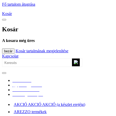
Fő tartalom átugrása
Kosár
Kosár
A kosara még üres
Kosár tartalmának megjelenítése
bezár
Kapcsolat
0670/365-7619
epgepoutlet@gmail.com
Vásárlási információk
Elérhetőség, átvételi pont
AKCIÓ AKCIÓ AKCIÓ (a készlet erejéig)
AREZZO termékek