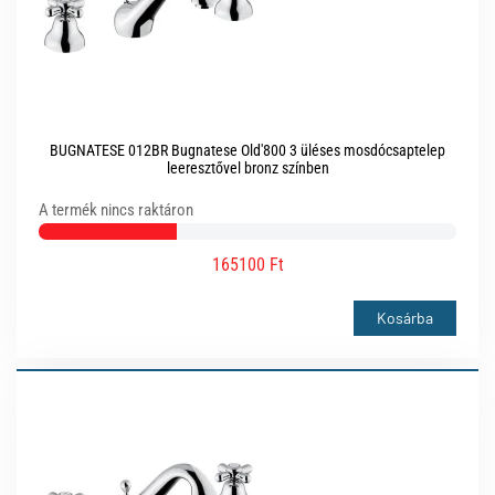
BUGNATESE 012BR Bugnatese Old'800 3 üléses mosdócsaptelep
leeresztővel bronz színben
A termék nincs raktáron
165100 Ft
Kosárba