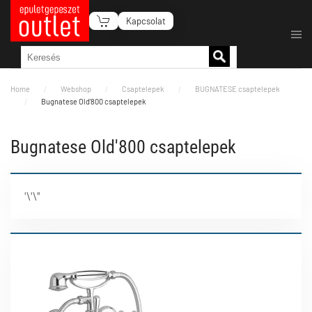
Kapcsolat
Fő tartalom átugrása
Home
Webshop
Csaptelepek
BUGNATESE csaptelepek
Bugnatese Old'800 csaptelepek
Bugnatese Old'800 csaptelepek
'\'\''