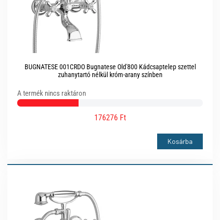
BUGNATESE 001CRDO Bugnatese Old'800 Kádcsaptelep szettel
zuhanytartó nélkül króm-arany színben
A termék nincs raktáron
176276 Ft
Kosárba