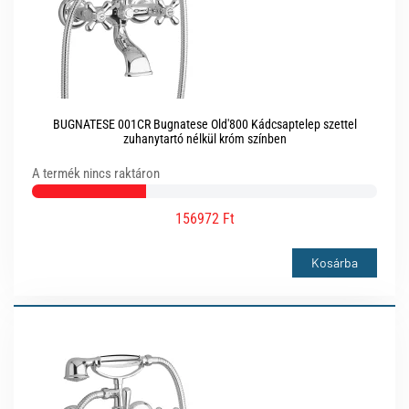
BUGNATESE 001CR Bugnatese Old'800 Kádcsaptelep szettel
zuhanytartó nélkül króm színben
A termék nincs raktáron
156972 Ft
Kosárba