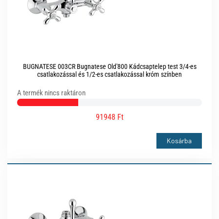
BUGNATESE 003CR Bugnatese Old'800 Kádcsaptelep test 3/4-es
csatlakozással és 1/2-es csatlakozással króm színben
A termék nincs raktáron
91948 Ft
Kosárba