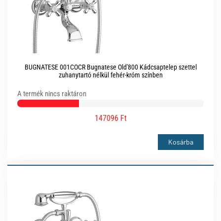
BUGNATESE 001COCR Bugnatese Old'800 Kádcsaptelep szettel
zuhanytartó nélkül fehér-króm színben
A termék nincs raktáron
147096 Ft
Kosárba