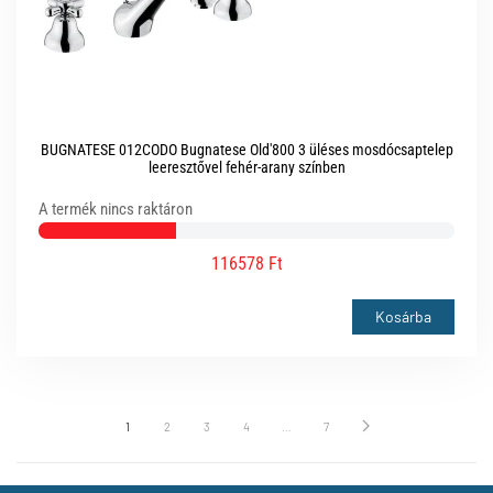
BUGNATESE 012CODO Bugnatese Old'800 3 üléses mosdócsaptelep
leeresztővel fehér-arany színben
A termék nincs raktáron
116578 Ft
Kosárba
1
2
3
4
…
7