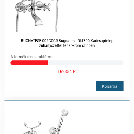
BUGNATESE 002COCR Bugnatese Old'800 Kádcsaptelep
zuhanyszettel fehér-króm színben
A termék nincs raktáron
162354 Ft
Kosárba