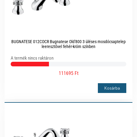
BUGNATESE 012COCR Bugnatese Old'800 3 üléses mosdócsaptelep
leeresztővel fehér-króm színben
A termék nincs raktáron
111695 Ft
Kosárba