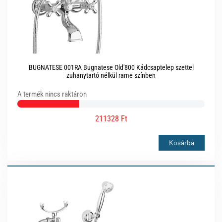
BUGNATESE 001RA Bugnatese Old'800 Kádcsaptelep szettel
zuhanytartó nélkül rame színben
A termék nincs raktáron
211328 Ft
Kosárba