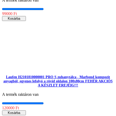
A termék raktáron van
99000 Ft
Kosárba
Laufen H2101810000001 PRO S zuhanytálca , Marbond kompozit
anyagból, egyenes lefolyó a rövid oldalon 100x80cm FEHÉR AKCIÓS
A KÉSZLET EREJÉIG!!!
A termék raktáron van
120000 Ft
Kosárba