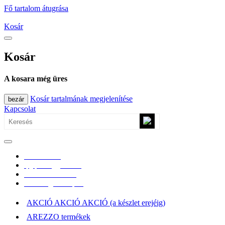
Fő tartalom átugrása
Kosár
Kosár
A kosara még üres
Kosár tartalmának megjelenítése
bezár
Kapcsolat
0670/365-7619
epgepoutlet@gmail.com
Vásárlási információk
Elérhetőség, átvételi pont
AKCIÓ AKCIÓ AKCIÓ (a készlet erejéig)
AREZZO termékek