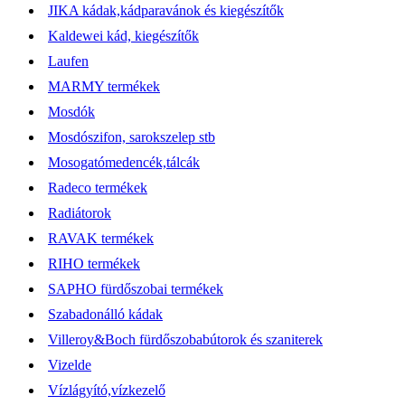
JIKA kádak,kádparavánok és kiegészítők
Kaldewei kád, kiegészítők
Laufen
MARMY termékek
Mosdók
Mosdószifon, sarokszelep stb
Mosogatómedencék,tálcák
Radeco termékek
Radiátorok
RAVAK termékek
RIHO termékek
SAPHO fürdőszobai termékek
Szabadonálló kádak
Villeroy&Boch fürdőszobabútorok és szaniterek
Vizelde
Vízlágyító,vízkezelő