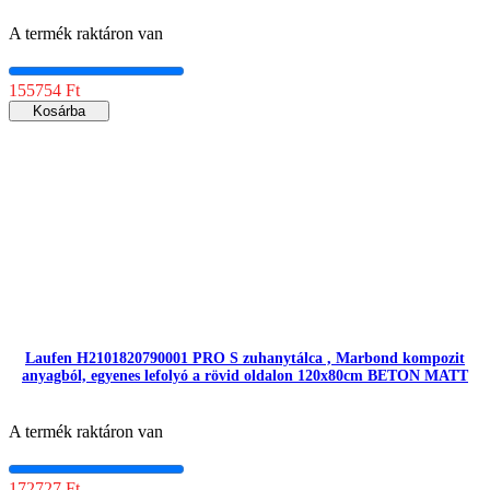
A termék raktáron van
155754 Ft
Kosárba
Laufen H2101820790001 PRO S zuhanytálca , Marbond kompozit
anyagból, egyenes lefolyó a rövid oldalon 120x80cm BETON MATT
A termék raktáron van
172727 Ft