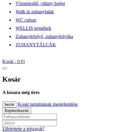
Vízmelegítő, villany boljer
Walk in zuhanyfalak
WC csésze
WELLIS termékek
Zuhanylefolyó, zuhanyfolyóka
ZUHANYTÁLCÁK
Kosár -
0 Ft
Kosár
A kosara még üres
Kosár tartalmának megjelenítése
bezár
Bejelentkezés
Elfelejtette a jelszavát?