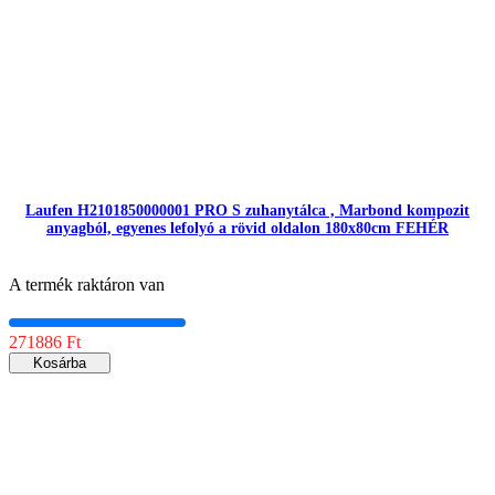
Laufen H2101850000001 PRO S zuhanytálca , Marbond kompozit
anyagból, egyenes lefolyó a rövid oldalon 180x80cm FEHÉR
A termék raktáron van
271886 Ft
Kosárba