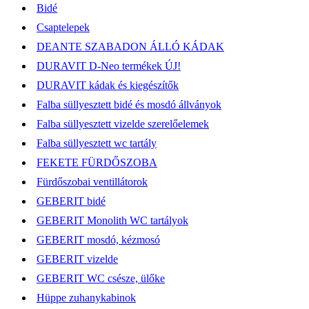
Bidé
Csaptelepek
DEANTE SZABADON ÁLLÓ KÁDAK
DURAVIT D-Neo termékek ÚJ!
DURAVIT kádak és kiegészítők
Falba süllyesztett bidé és mosdó állványok
Falba süllyesztett vizelde szerelőelemek
Falba süllyesztett wc tartály
FEKETE FÜRDŐSZOBA
Fürdőszobai ventillátorok
GEBERIT bidé
GEBERIT Monolith WC tartályok
GEBERIT mosdó, kézmosó
GEBERIT vizelde
GEBERIT WC csésze, ülőke
Hüppe zuhanykabinok