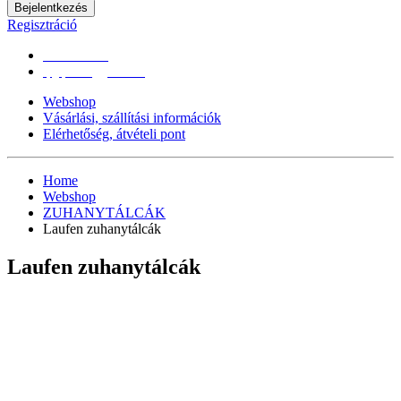
Bejelentkezés
Regisztráció
0670/365-7619
epgepoutlet@gmail.com
Webshop
Vásárlási, szállítási információk
Elérhetőség, átvételi pont
Home
Webshop
ZUHANYTÁLCÁK
Laufen zuhanytálcák
Laufen zuhanytálcák