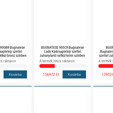
900BR Bugnatese
BUGNATESE 900CR Bugnatese
BUG
aptelep szettel
Lady Kádcsaptelep szettel
Bugnates
élkül bronz színben
zuhanytartó nélkül króm színben
szettel z
cs raktáron
A termék nincs raktáron
A termék 
t
156972 Ft
179324
Kosárba
Kosárba