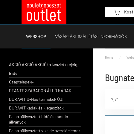
Kosá
Fő tartalom átugrása
WEBSHOP
VÁSÁRLÁSI, SZÁLLÍTÁSI INFORMÁCIÓK
Home
Webs
AKCIÓ AKCIÓ AKCIÓ (a készlet erejéig)
Bidé
Bugnate
Csaptelepek
DEANTE SZABADON ÁLLÓ KÁDAK
DURAVIT D-Neo termékek ÚJ!
'\'\''
DURAVIT kádak és kiegészítők
Falba süllyesztett bidé és mosdó
állványok
Falba süllyesztett vizelde szerelőelemek