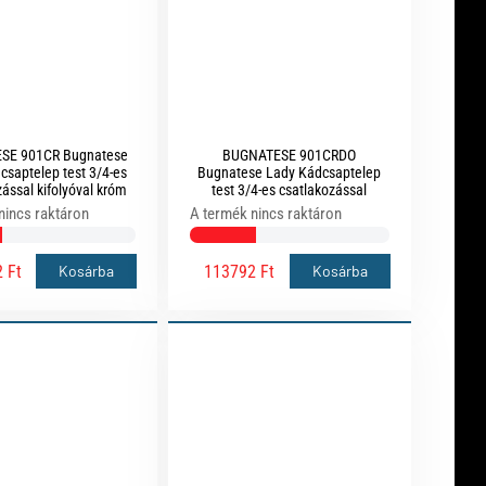
SE 901CR Bugnatese
BUGNATESE 901CRDO
csaptelep test 3/4-es
Bugnatese Lady Kádcsaptelep
ással kifolyóval króm
test 3/4-es csatlakozással
színben
kifolyóval króm-arany színben
nincs raktáron
A termék nincs raktáron
 Ft
113792 Ft
Kosárba
Kosárba