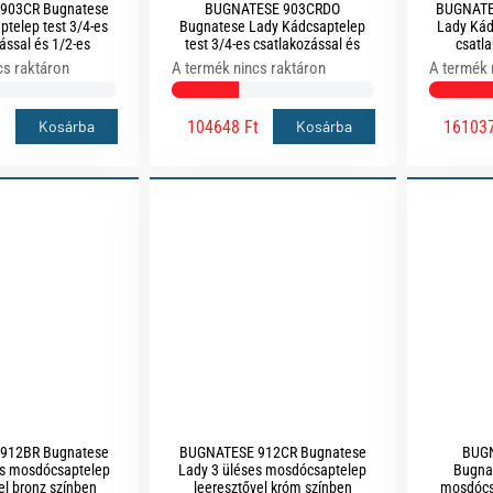
903CR Bugnatese
BUGNATESE 903CRDO
BUGNATE
telep test 3/4-es
Bugnatese Lady Kádcsaptelep
Lady Kád
ással és 1/2-es
test 3/4-es csatlakozással és
csatla
sal króm színben
1/2-es csatlakozással króm-
csatlako
cs raktáron
A termék nincs raktáron
A termék 
arany színben
104648 Ft
161037
Kosárba
Kosárba
912BR Bugnatese
BUGNATESE 912CR Bugnatese
BUG
es mosdócsaptelep
Lady 3 üléses mosdócsaptelep
Bugna
el bronz színben
leeresztővel króm színben
mosdócs