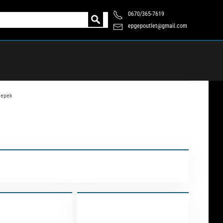
0670/365-7619
epgepoutlet@gmail.com
lepek