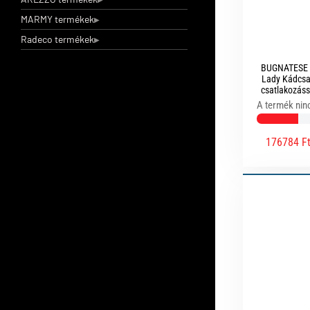
MARMY termékek
Radeco termékek
BUGNATESE 
Lady Kádcsap
csatlakozáss
s
A termék nin
176784 F