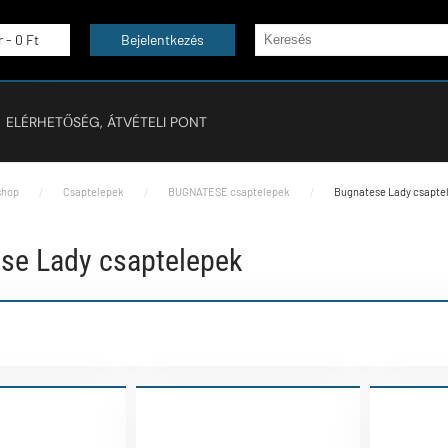
r -
0 Ft
Bejelentkezés
ELÉRHETŐSÉG, ÁTVÉTELI PONT
hop
Csaptelepek
BUGNATESE csaptelepek
Bugnatese Lady csapte
se Lady csaptelepek