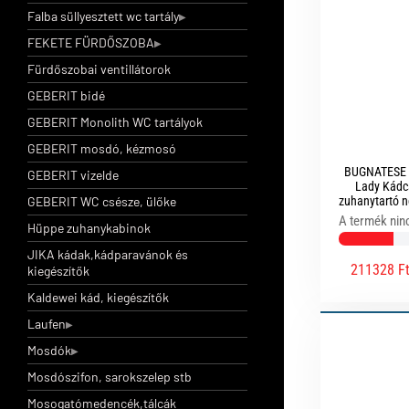
Falba süllyesztett wc tartály
FEKETE FÜRDŐSZOBA
Fürdőszobai ventillátorok
GEBERIT bidé
GEBERIT Monolith WC tartályok
GEBERIT mosdó, kézmosó
BUGNATESE 
GEBERIT vizelde
Lady Kádcs
GEBERIT WC csésze, ülőke
zuhanytartó n
A termék nin
Hüppe zuhanykabinok
JIKA kádak,kádparavánok és
211328 F
kiegészítők
Kaldewei kád, kiegészítők
Laufen
Mosdók
Mosdószifon, sarokszelep stb
Mosogatómedencék,tálcák