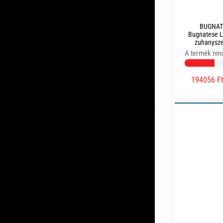
BUGNAT
Bugnatese L
zuhanysze
s
A termék nin
194056 F