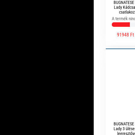
BUGNATESE 
Lady Kádcsap
csatlakoz
csatlakozás
A termék nin
91948 Ft
BUGNATESE 
Lady 3 ülés
leeresztőv