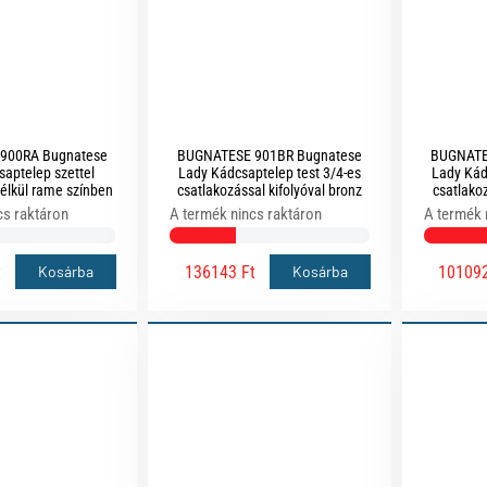
900RA Bugnatese
BUGNATESE 901BR Bugnatese
BUGNATE
aptelep szettel
Lady Kádcsaptelep test 3/4-es
Lady Kád
élkül rame színben
csatlakozással kifolyóval bronz
csatlakoz
színben
cs raktáron
A termék nincs raktáron
A termék 
t
136143 Ft
101092
Kosárba
Kosárba