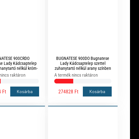
NATESE 900CRDO
BUGNATESE 900DO Bugnatese
e Lady Kádcsaptelep
Lady Kádcsaptelep szettel
uhanytartó nélkül króm-
zuhanytartó nélkül arany színben
arany színben
nincs raktáron
A termék nincs raktáron
 Ft
274828 Ft
Kosárba
Kosárba