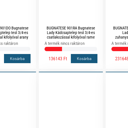
901DO Bugnatese
BUGNATESE 901RA Bugnatese
BUGNATE
telep test 3/4-es
Lady Kádcsaptelep test 3/4-es
Lad
al kifolyóval arany
csatlakozással kifolyóval rame
zuhanys
zínben
színben
cs raktáron
A termék nincs raktáron
A termék 
t
136143 Ft
231648
Kosárba
Kosárba