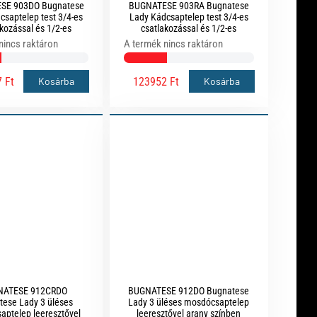
SE 903DO Bugnatese
BUGNATESE 903RA Bugnatese
csaptelep test 3/4-es
Lady Kádcsaptelep test 3/4-es
kozással és 1/2-es
csatlakozással és 1/2-es
zással arany színben
csatlakozással rame színben
nincs raktáron
A termék nincs raktáron
 Ft
123952 Ft
Kosárba
Kosárba
NATESE 912CRDO
BUGNATESE 912DO Bugnatese
tese Lady 3 üléses
Lady 3 üléses mosdócsaptelep
aptelep leeresztővel
leeresztővel arany színben