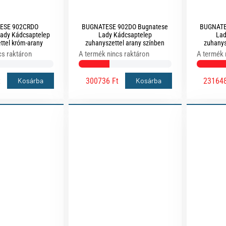
ESE 902CRDO
BUGNATESE 902DO Bugnatese
BUGNATE
ady Kádcsaptelep
Lady Kádcsaptelep
Lad
ttel króm-arany
zuhanyszettel arany színben
zuhanys
zínben
cs raktáron
A termék nincs raktáron
A termék 
t
300736 Ft
231648
Kosárba
Kosárba