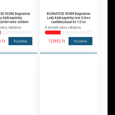
SE 902RA Bugnatese
BUGNATESE 903BR Bugnatese
y Kádcsaptelep
Lady Kádcsaptelep test 3/4-es
zettel rame színben
csatlakozással és 1/2-es
csatlakozással bronz színben
nincs raktáron
A termék nincs raktáron
 Ft
123952 Ft
Kosárba
Kosárba