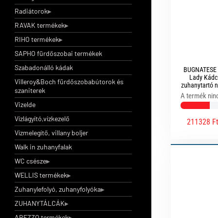
Radiátorok
RAVAK termékek
RIHO termékek
SAPHO fürdőszobai termékek
Szabadonálló kádak
BUGNATESE 
Lady Kádcs
Villeroy&Boch fürdőszobabútorok és
zuhanytartó n
szaniterek
A termék nin
Vizelde
Vízlágyító,vízkezelő
211328 F
Vízmelegítő, villany boljer
Walk in zuhanyfalak
WC csésze
WELLIS termékek
Zuhanylefolyó, zuhanyfolyóka
ZUHANYTÁLCÁK
AREZZO termékek